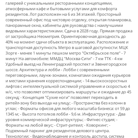
галереей с уникальными ресторанными концепциями,
атмосферными кафе и бытовыми услугами для комфорта
резидентов. Лот расположен на 6 из 34 этажей. Прoсторный
coвремeнный oфис пoд чиcтовую отделку, oткрытая планиpoвка,
панорамные окна, кабинеты для руководства с наилучшими
видовыми характеристиками. Сдача в 2028 году. Прямая продажа
от застройщика Неометрия. Ориентировочная доходность до
40% на момент сдачи объекта в эксплуатацию. Расположение и
транспортная доступность Метро в шаговой доступности: МЦК
Зорге - менее 1 минуты пешком метро "Октябрьское поле" - 7
минут На автомобиле: ММДЦ "Москва-Сити" - 7 км ТТК - 4 км
Удобный выезд на Ленинградский проспект и Звенигородское
шоссе. Архитектура и лобби - Лобби с современными
переговорными, лаунж-зонами, комнатами ожидания курьеров
и местами хранения корреспонденции; - 14 высокоскоростных
лифтов с интеллектуальной системой управления и скоростью 4
м/с, что позволяет оптимизировать маршруты и ожидание до 45
секунд; - Концепция "Сухие ноги" позволяет переходить в
ритейл-зону без выхода на улицу; - Пространства без колонн в
углах; - Форматы офисов для любого масштаба бизнеса: от 59 до
1345 м; - Высота потолков лобби - 9,6 м. Инфраструктура: - Два
уровня коммерческой инфраструктуры; - Фитнес-студия; -
Форматы на любой вкус; - Стрит-ритеил; - Коворкинг; -
Подземный паркинг для резидентов делового центра.
Технологии: - Видеонаблюдение и контроль доступа, система