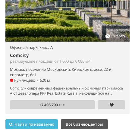
18 фото
Офисный парк,
класс A
Comcity
реализуемые площади от 1 000 до 6 000 м²
Москва, поселение Московский, Киевское шоссе, 22-й
километр, 6с1
Румянцево
•
620 м
Comcity – современный фешенебельный офисный парк класса
А от девелопера PPF Real Estate Russia, находящийся на...
+7 495 799 •• ••
Найти по названию
Все бизнес-центры