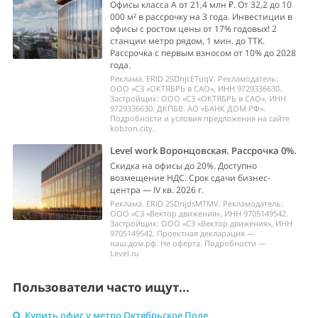
Офисы класса А от 21,4 млн ₽. От 32,2 до 10
000 м² в рассрочку на 3 года. Инвестиции в
офисы с ростом цены от 17% годовых! 2
станции метро рядом, 1 мин. до ТТК.
Рассрочка с первым взносом от 10% до 2028
года.
Реклама. ERID 2SDnjcETuqV. Рекламодатель:
ООО «СЗ «ОКТЯБРЬ в САО», ИНН 9729336630.
Застройщик: ООО «СЗ «ОКТЯБРЬ в САО», ИНН
9729336630. ДКПБВ. АО «БАНК ДОМ РФ».
Подробности и условия предложения на сайте
kobzon.city.
Level work Воронцовская. Рассрочка 0%.
Скидка на офисы до 20%. Доступно
возмещение НДС. Срок сдачи бизнес-
центра — IV кв. 2026 г.
Реклама. ERID 2SDnjdsMTMV. Рекламодатель:
ООО «СЗ «Вектор движения», ИНН 9705149542.
Застройщик: ООО «СЗ «Вектор движения», ИНН
9705149542. Проектная декларация —
наш.дом.рф. Не оферта. Подробности —
Level.ru
Пользователи часто ищут...
Купить офис у метро Октябрьское Поле