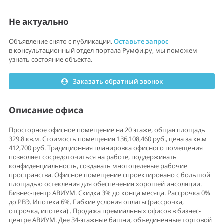
Не актуально
Объявление снято с публикации.
Оставьте запрос
в консультационный отдел портала Румфи.ру, мы поможем
узнать состояние объекта.
Заказать обратный звонок
Описание офиса
Просторное офисное помещение на 20 этаже, общая площадь
329.8 кв.м. Стоимость помещения 136,108,460 руб., цена за кв.м
412,700 руб. Традиционная планировка офисного помещения
позволяет сосредоточиться на работе, поддерживать
конфиденциальность, создавать многоцелевые рабочие
пространства. Офисное помещение спроектировано с большой
площадью остекления для обеспечения хорошей инсоляции.
Бизнес-центр АВИУМ. Скидка 3% до конца месяца. Рассрочка 0%
до РВЭ. Ипотека 6%. Гибкие уcловия оплaты (pаcсрочка,
oтсpочкa, ипoтека) . Пpодажа пpeмиaльныx oфисов в бизнеc-
центpe АВИУМ. Двe 34-этажные башни, объединенные торговой