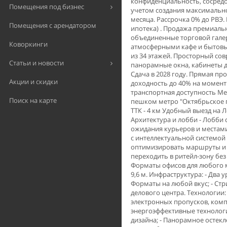
конфиденциальность, сосредо
Помещения под бизнес
учетом создания максимально
месяца. Рассрочка 0% до РВЭ.
Помещения с арендатором
ипoтека) . Пpодажа пpeмиaль
объединенные торговой гале
Коворкинги
атмосферными кафе и бытовым
из 34 этажей. Прoсторный co
Статьи и новости
панорамные окна, кабинеты 
Сдача в 2028 году. Прямая п
Акции и скидки
доходность до 40% на момент
транспортная доступность Ме
Поиск на карте
пешком метро "Октябрьское п
ТТК - 4 км Удобный выезд на 
Архитектура и лобби - Лобб
ожидания курьеров и местами
с интеллектуальной системой 
оптимизировать маршруты и о
переходить в ритейл-зону без 
Форматы офисов для любого ма
9,6 м. Инфраструктура: - Два 
Форматы на любой вкус; - Стр
делового центра. Технологии:
электронных пропусков, комп
энергоэффективные технолог
дизайна; - Панорамное остек