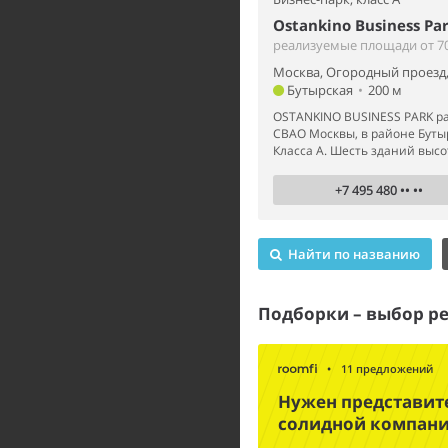
Ostankino Business Pa
реализуемые площади от 70
Москва, Огородный проезд,
Бутырская
•
200 м
OSTANKINO BUSINESS PARK ра
СВАО Москвы, в районе Буты
Класса А. Шесть зданий высот
+7 495 480 •• ••
Найти по названию
Подборки – выбор р
•
11 предложений
Нужен представит
солидной компан