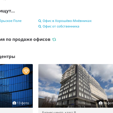
ищут...
брьское Поле
Офис в Хорошёво-Мнёвниках
Офис от собственника
ия по продаже офисов
центры
13 фото
14 фо
Бизнес-центр,
класс B