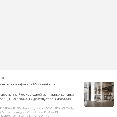
ния
R — новые офисы в Москва-Сити
современный офис в одной из главных деловых
олицы. Рассрочка 0% действует до 3 квартала
ID 2SDnje4Rg3D. Рекламодатель: ООО «ТПУ «СИТИ 2»,
053. Застройщик: ООО «ТПУ «СИТИ 2», ИНН
 Подробнее на сайте MR-GROUP.RU