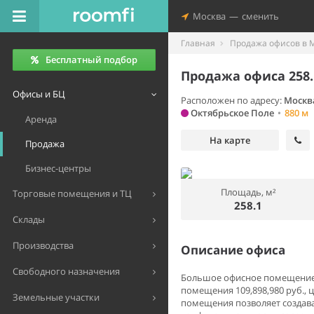
Москва
—
сменить
Главная
Продажа офисов в 
Бесплатный подбор
Продажа офиса 258.
Офисы и БЦ
Расположен по адресу:
Москва
Октябрьское Поле
•
880 м
Аренда
На карте
Продажа
Бизнес-центры
Площадь, м²
Торговые помещения и ТЦ
258.1
Склады
Производства
Описание офиса
Свободного назначения
Большое офисное помещение н
помещения 109,898,980 руб., 
Земельные участки
помещения позволяет создав