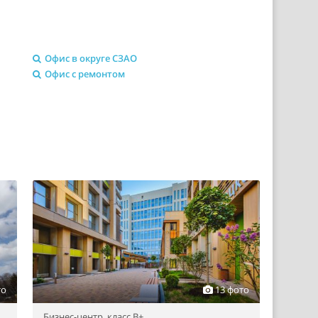
Офис в округе СЗАО
Офис с ремонтом
то
13 фото
Бизнес-центр,
класс B+