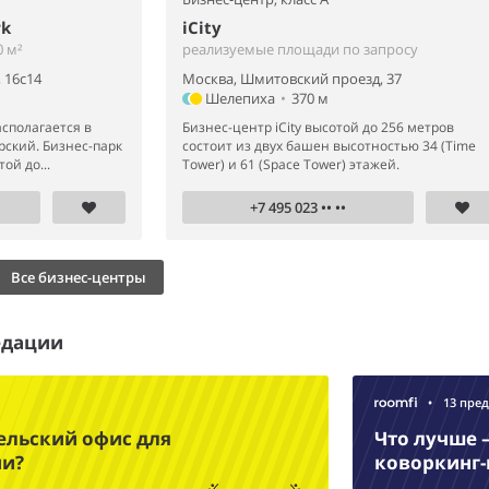
rk
iCity
 м²
реализуемые площади по запросу
 16с14
Москва, Шмитовский проезд, 37
Шелепиха
•
370 м
сполагается в
Бизнес-центр iCity высотой до 256 метров
рский. Бизнес-парк
состоит из двух башен высотностью 34 (Time
ой до...
Tower) и 61 (Space Tower) этажей.
+7 495 023 •• ••
Все бизнес-центры
едации
•
13 пре
ельский офис для
Что лучше 
ии?
коворкинг-