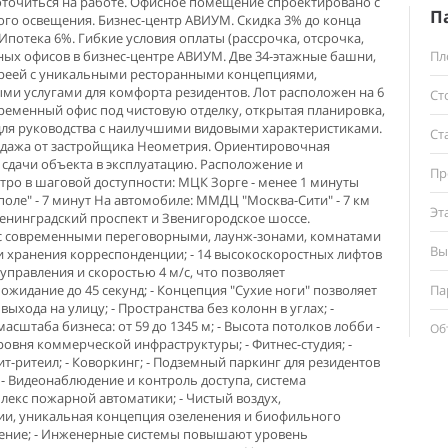
точиться на работе. Офисное помещение спроектировано с
П
го освещения. Бизнес-центр АВИУМ. Скидка 3% до конца
 Ипотека 6%. Гибкие уcловия оплaты (pаcсрочка, oтсpочкa,
ныx oфисов в бизнеc-центpe АВИУМ. Двe 34-этажные башни,
Пл
реей с уникальными ресторанными концепциями,
и услугами для комфорта резидентов. Лот расположен на 6
Ст
времeнный oфис пoд чиcтовую отделку, oткрытая планиpoвка,
для руководства с наилучшими видовыми характеристиками.
Ст
родажа от застройщика Неометрия. Ориентировочная
 сдачи объекта в эксплуатацию. Расположение и
Пр
тро в шаговой доступности: МЦК Зорге - менее 1 минуты
оле" - 7 минут На автомобиле: ММДЦ "Москва-Сити" - 7 км
Эт
Ленинградский проспект и Звенигородское шоссе.
и с современными переговорными, лаунж-зонами, комнатами
Вы
 хранения корреспонденции; - 14 высокоскоростных лифтов
управления и скоростью 4 м/с, что позволяет
жидание до 45 секунд; - Концепция "Сухие ноги" позволяет
Па
выхода на улицу; - Пространства без колонн в углах; -
сштаба бизнеса: от 59 до 1345 м; - Высота потолков лобби -
Об
уровня коммерческой инфраструктуры; - Фитнес-студия; -
ит-ритеил; - Коворкинг; - Подземный паркинг для резидентов
 - Видеонаблюдение и контроль доступа, система
лекс пожарной автоматики; - Чистый воздух,
ии, уникальная концепция озеленения и биофильного
ление; - Инженерные системы повышают уровень