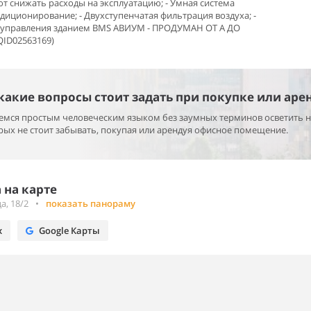
т снижать расходы на эксплуатацию; - Умная система
диционирование; - Двухступенчатая фильтрация воздуха; -
 управления зданием BMS АВИУМ - ПРОДУМАН ОТ А ДО
ID02563169)
 какие вопросы стоит задать при покупке или аре
раемся простым человеческим языком без заумных терминов осветить 
ых не стоит забывать, покупая или арендуя офисное помещение.
 на карте
а, 18/2
•
показать панораму
х
Google Карты