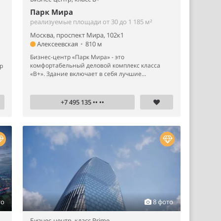
Парк Мира
реализуемые площади от 30 до 1 185 м²
Москва, проспект Мира, 102к1
Алексеевская
•
810 м
Бизнес-центр «Парк Мира» - это
комфортабельный деловой комплекс класса
р
«B+». Здание включает в себя лучшие...
+7 495 135 •• ••
то
8 фото
Бизнес-центр,
класс Prime