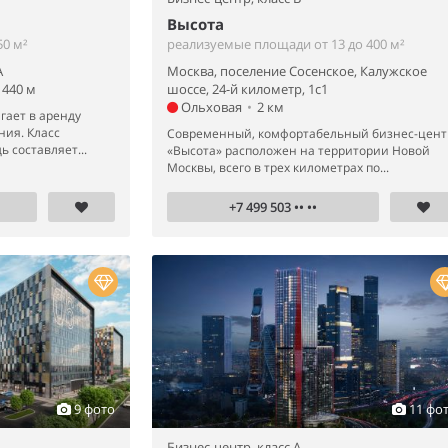
Высота
0 м²
реализуемые площади от 13 до 400 м²
А
Москва, поселение Сосенское, Калужское
440 м
шоссе, 24-й километр, 1с1
Ольховая
•
2 км
гает в аренду
ния. Класс
Современный, комфортабельный бизнес-цент
 составляет...
«Высота» расположен на территории Новой
Москвы, всего в трех километрах по...
+7 499 503 •• ••
9 фото
11 фо
Бизнес-центр,
класс A