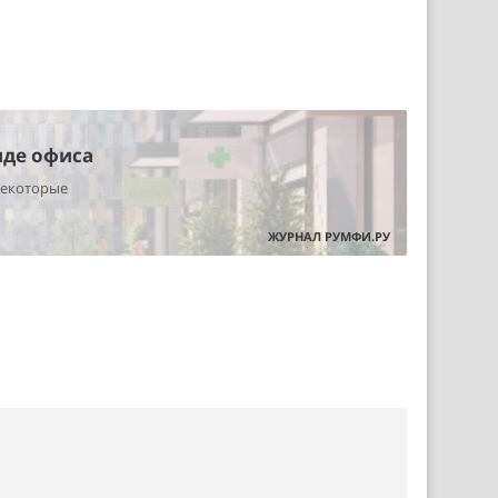
нде офиса
некоторые
ЖУРНАЛ РУМФИ.РУ