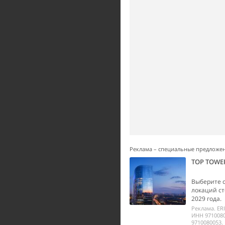
Реклама – специальные предложе
TOP TOWE
Выберите 
локаций ст
2029 года.
Реклама. ER
ИНН 9710080
9710080053.