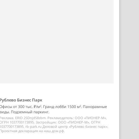
Рублево Бизнес Парк
Офисы от 300 тыс. ₽/м². Гранд-лобби 1500 м². Панорамные
виды. Подземный паркинг.
Реклама. ERID 2SDnjdS8zbm. Рекламодатель: ООО «ПИОНЕР-М»,
ОГРН 1037700173895. Застройщик: ООО «ПИОНЕР-М», ОГРН
1037700173895. rb-park.ru Деловой центр «Рублево бизнес парк».
Проектная декларация на наш.дом.рф.