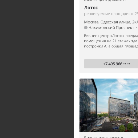
Лотос
реализуемые площади от 25
Москва, Одесская улица, 2к
Нахимовский Проспект
•
Бизнес-центр «Лотос» предла
помещения на 21 этажах зда
постройки А, а общая площадь
+7 495 966 •• ••
Бизнес-парк,
класс A