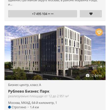
административном округе Москвы, в районе Марьина Роща,
и...
+7 495 104 •• ••
12 фото
Бизнес-центр,
класс A
Рублево Бизнес Парк
реализуемые площади от 12 до 2 951 м²
Москва, МКАД, 64-й километр, 1
Строгино
•
1.4 км