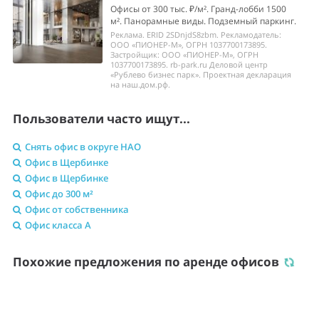
Офисы от 300 тыс. ₽/м². Гранд-лобби 1500
м². Панорамные виды. Подземный паркинг.
Реклама. ERID 2SDnjdS8zbm. Рекламодатель:
ООО «ПИОНЕР-М», ОГРН 1037700173895.
Застройщик: ООО «ПИОНЕР-М», ОГРН
1037700173895. rb-park.ru Деловой центр
«Рублево бизнес парк». Проектная декларация
на наш.дом.рф.
Пользователи часто ищут...
Снять офис в округе НАО
Офис в Щербинке
Офис в Щербинке
Офис до 300 м²
Офис от собственника
Офис класса A
Похожие предложения по аренде офисов