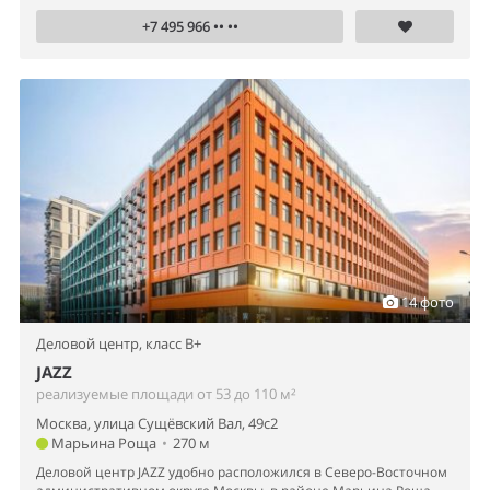
+7 495 966 •• ••
14 фото
Деловой центр,
класс B+
JAZZ
реализуемые площади от 53 до 110 м²
Москва, улица Сущёвский Вал, 49с2
Марьина Роща
•
270 м
Деловой центр JAZZ удобно расположился в Северо-Восточном