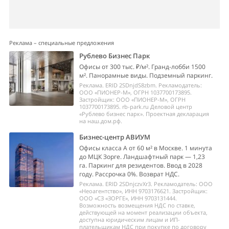
Реклама – специальные предложения
Рублево Бизнес Парк
Офисы от 300 тыс. ₽/м². Гранд-лобби 1500
м². Панорамные виды. Подземный паркинг.
Реклама. ERID 2SDnjdS8zbm. Рекламодатель:
ООО «ПИОНЕР-М», ОГРН 1037700173895.
Застройщик: ООО «ПИОНЕР-М», ОГРН
1037700173895. rb-park.ru Деловой центр
«Рублево бизнес парк». Проектная декларация
на наш.дом.рф.
Бизнес-центр АВИУМ
Офисы класса А от 60 м² в Москве. 1 минута
до МЦК Зорге. Ландшафтный парк — 1,23
га. Паркинг для резидентов. Ввод в 2028
году. Рассрочка 0%. Возврат НДС.
Реклама. ERID 2SDnjczvXr3. Рекламодатель: ООО
«Неоагентство», ИНН 9703176621. Застройщик:
ООО «СЗ «ЗОРГЕ», ИНН 9703131444.
Возможность возмещения НДС по ставке,
действующей на момент реализации объекта,
доступна юридическим лицам и ИП-
плательщикам НДС при покупке по договору