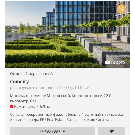
18 фото
Офисный парк,
класс A
Comcity
реализуемые площади от 1 000 до 6 000 м²
Москва, поселение Московский, Киевское шоссе, 22-й
километр, 6с1
Румянцево
•
620 м
Comcity – современный фешенебельный офисный парк класса
А от девелопера PPF Real Estate Russia, находящийся на...
+7 495 799 •• ••