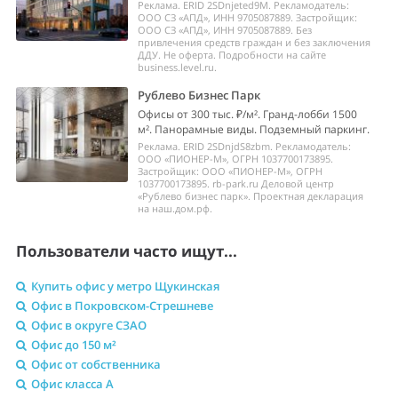
Реклама. ERID 2SDnjeted9M. Рекламодатель:
ООО СЗ «АПД», ИНН 9705087889. Застройщик:
ООО СЗ «АПД», ИНН 9705087889. Без
привлечения средств граждан и без заключения
ДДУ. Не оферта. Подробности на сайте
business.level.ru.
Рублево Бизнес Парк
Офисы от 300 тыс. ₽/м². Гранд-лобби 1500
м². Панорамные виды. Подземный паркинг.
Реклама. ERID 2SDnjdS8zbm. Рекламодатель:
ООО «ПИОНЕР-М», ОГРН 1037700173895.
Застройщик: ООО «ПИОНЕР-М», ОГРН
1037700173895. rb-park.ru Деловой центр
«Рублево бизнес парк». Проектная декларация
на наш.дом.рф.
Пользователи часто ищут...
Купить офис у метро Щукинская
Офис в Покровском-Стрешневе
Офис в округе СЗАО
Офис до 150 м²
Офис от собственника
Офис класса A