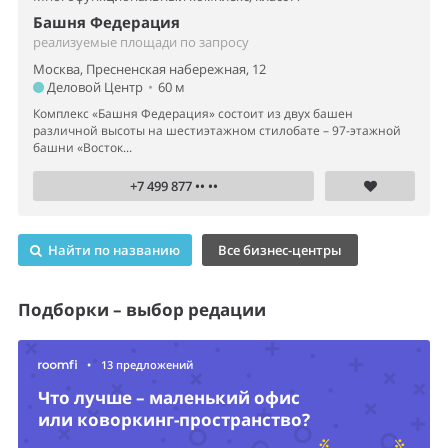
Башня Федерация
реализуемые площади по запросу
Москва, Пресненская набережная, 12
Деловой Центр
•
60 м
Комплекс «Башня Федерация» состоит из двух башен
различной высоты на шестиэтажном стилобате – 97-этажной
башни «Восток...
+7 499 877 •• ••
Найти по названию
Все бизнес-центры
Подборки – выбор редации
•
13 предложений
Что лучше – маленький офис
или коворкинг-пространство?