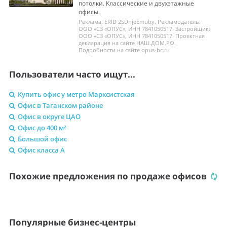
потолки. Классические и двухэтажные
офисы.
Реклама. ERID 2SDnjeEmuby. Рекламодатель:
ООО «СЗ «ОПУС», ИНН 7841050517. Застройщик:
ООО «СЗ «ОПУС», ИНН 7841050517. Проектная
декларация на сайте НАШ.ДОМ.РФ.
Подробности на сайте opus-bc.ru
Пользователи часто ищут...
Купить офис у метро Марксистская
Офис в Таганском районе
Офис в округе ЦАО
Офис до 400 м²
Большой офис
Офис класса A
Похожие предложения по продаже офисов
Популярные бизнес-центры