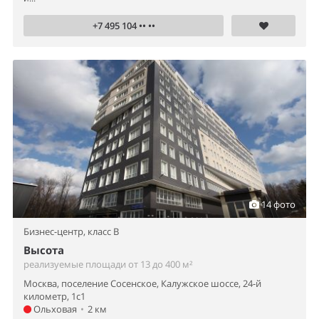
+7 495 104 •• ••
14 фото
Бизнес-центр,
класс B
Высота
реализуемые площади от 13 до 400 м²
Москва, поселение Сосенское, Калужское шоссе, 24-й
километр, 1с1
Ольховая
•
2 км