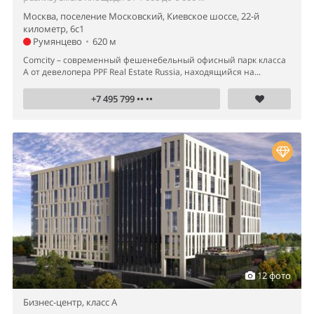
Москва, поселение Московский, Киевское шоссе, 22-й
километр, 6с1
Румянцево
•
620 м
Comcity – современный фешенебельный офисный парк класса
А от девелопера PPF Real Estate Russia, находящийся на...
+7 495 799 •• ••
12 фото
Бизнес-центр,
класс A