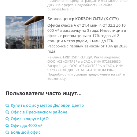
привлечения средств граждан и без заключения
ДДУ. Не оферта. Подробности на сайте
business.level.ru.
Бизнес-центр КОБЗОН СИТИ (K-CITY)
Офисы класса А от 21,4 млн ₽. От 32,2 до 10
000 м² в рассрочку на 3 года. Инвестиции в
офисы с ростом цены от 17% годовых! 2
станции метро рядом, 1 мин. до ТТК.
Рассрочка с первым взносом от 10% до 2028
года.
Реклама. ERID 2SDnjcETuqV. Рекламодатель:
ООО «СЗ «ОКТЯБРЬ в САО», ИНН 9729336630.
Застройщик: ООО «СЗ «ОКТЯБРЬ в САО», ИНН
9729336630. ДКПБВ. АО «БАНК ДОМ РФ».
Подробности и условия предложения на сайте
kobzon.city.
Пользователи часто ищут...
Купить офис у метро Деловой Центр
Офис в Пресненском районе
Офис в округе ЦАО
Офис до 4000 м²
Большой офис