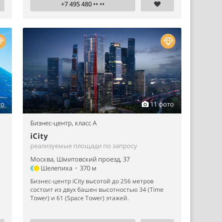
+7 495 480 •• ••
то
11 фото
Бизнес-центр,
класс A
iCity
реализуемые площади по запросу
Москва, Шмитовский проезд, 37
Шелепиха
•
370 м
Бизнес-центр iCity высотой до 256 метров
состоит из двух башен высотностью 34 (Time
Tower) и 61 (Space Tower) этажей.