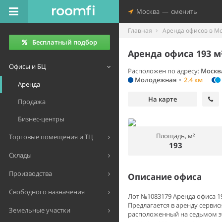
Москва
—
сменить
Главная
Аренда офисов в М
Бесплатный подбор
Аренда офиса 193 м
Офисы и БЦ
Расположен по адресу:
Москв
Молодежная
•
2.4 км
Аренда
На карте
Продажа
Бизнес-центры
Площадь, м²
Торговые помещения и ТЦ
193
Склады
Производства
Описание офиса
Свободного назначения
Лот №1083179 Аренда офиса 19
Предлагается в аренду серви
Земельные участки
расположенный на седьмом эт