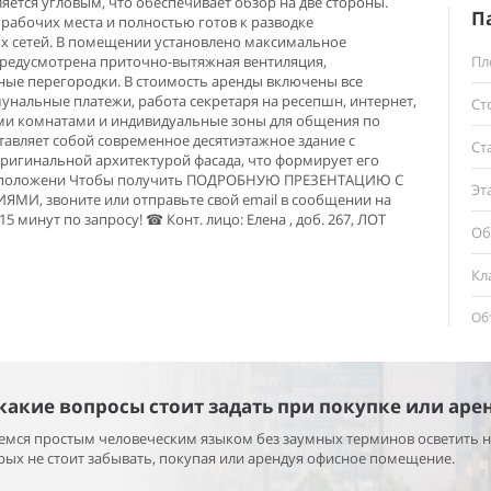
яется угловым, что обеспечивает обзор на две стороны.
П
рабочих места и полностью готов к разводке
х сетей. В помещении установлено максимальное
предусмотрена приточно-вытяжная вентиляция,
Пл
ные перегородки. В стоимость аренды включены все
унальные платежи, работа секретаря на ресепшн, интернет,
Ст
ыми комнатами и индивидуальные зоны для общения по
тавляет собой современное десятиэтажное здание с
Ст
ригинальной архитектурой фасада, что формирует его
асположени Чтобы получить ПОДРОБНУЮ ПРЕЗЕНТАЦИЮ С
Эт
, звоните или отправьте свой email в сообщении на
5 минут по запросу! ☎ Конт. лицо: Елена , доб. 267, ЛОТ
Об
Кл
Об
 какие вопросы стоит задать при покупке или аре
раемся простым человеческим языком без заумных терминов осветить 
ых не стоит забывать, покупая или арендуя офисное помещение.