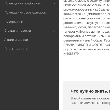
высококлассную отделку и явл
Помещения под бизнес
Офис оснащен мебелью на 32 
структурированных кабельны
Помещения с арендатором
количество кондиционеров, 
смонтированы дорогие стиль
Коворкинги
дополнительные услуги: комм
клининг, кухня, переговорн
Статьи и новости
телефону. Бизнес-центр предс
панорамным остеклением и о
Акции и скидки
репрезентативный образ. Р
ПЛАНИРОВКОЙ И ФОТОГРАФИЯМИ
Поиск на карте
портале. Высылаем в течение 1
№1083179
Что нужно знать,
В этой статье мы поста
важные моменты, о котор