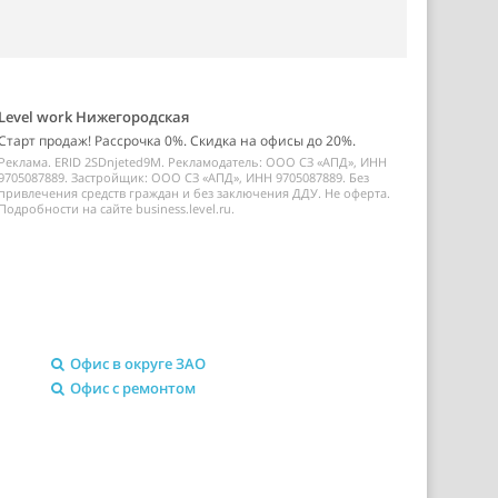
Level work Нижегородская
Старт продаж! Рассрочка 0%. Скидка на офисы до 20%.
Реклама. ERID 2SDnjeted9M. Рекламодатель: ООО СЗ «АПД», ИНН
9705087889. Застройщик: ООО СЗ «АПД», ИНН 9705087889. Без
привлечения средств граждан и без заключения ДДУ. Не оферта.
Подробности на сайте business.level.ru.
Офис в округе ЗАО
Офис с ремонтом