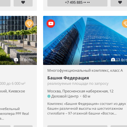
+7 495 885 •• ••
18 фото
13 фо
Многофункциональный комплекс,
класс A
Башня Федерация
00 до 6 000 м²
реализуемые площади по запросу
кий, Киевское
Москва, Пресненская набережная, 12
Деловой Центр
•
60 м
Комплекс «Башня Федерация» состоит из двух
башен различной высоты на шестиэтажном
енебельный
стилобате – 97-этажной башни «Восток...
велопера PPF Real
...