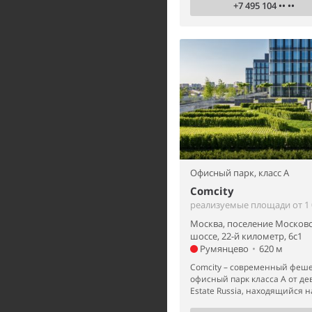
+7 495 104 •• ••
Офисный парк,
класс A
Comcity
реализуемые площади от 1 0
Москва, поселение Московс
шоссе, 22-й километр, 6с1
Румянцево
•
620 м
Comcity – современный феш
офисный парк класса А от де
Estate Russia, находящийся на