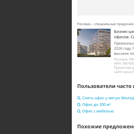
Реклама – специальные предложе
Бизнес-це
офисов. С
Премиальны
2026 году.
высокие по
Реклама. ER
ИНН 7841050
Проектная 
сайте opus-b
Пользователи часто 
Снять офис у метро Моло
Офис до 200 м²
Офис с мебелью
Похожие предложен