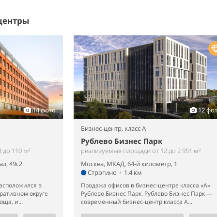
центры
14 фото
12 фо
Бизнес-центр,
класс A
Рублево Бизнес Парк
 до 110 м²
реализуемые площади от 12 до 2 951 м²
л, 49с2
Москва, МКАД, 64-й километр, 1
Строгино
•
1.4 км
расположился в
Продажа офисов в бизнес-центре класса «А»
ративном округе
Рублево Бизнес Парк. Рублево Бизнес Парк —
ща, и...
современный бизнес-центр класса А...