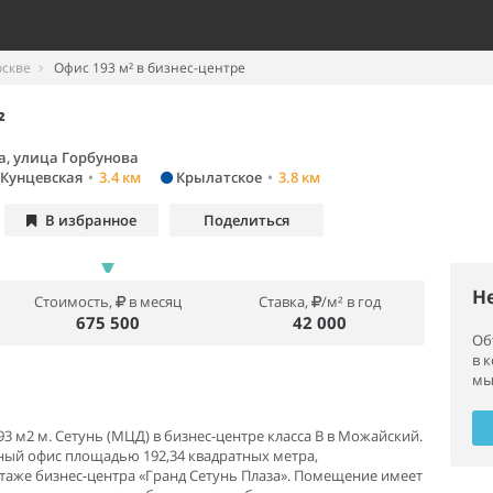
оскве
Офис 193 м² в бизнес-центре
²
а, улица Горбунова
Кунцевская
•
3.4 км
Крылатское
•
3.8 км
В избранное
Поделиться
Н
Стоимость,
в месяц
Ставка,
/м² в год
675 500
42 000
Об
в 
мы
3 м2 м. Сетунь (МЦД) в бизнес-центре класса В в Можайский.
сный офис площадью 192,34 квадратных метра,
аже бизнес-центра «Гранд Сетунь Плаза». Помещение имеет