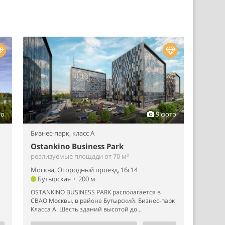
то
9 фото
Бизнес-парк,
класс A
Ostankino Business Park
реализуемые площади от 70 м²
Москва, Огородный проезд, 16с14
Бутырская
•
200 м
OSTANKINO BUSINESS PARK располагается в
СВАО Москвы, в районе Бутырский. Бизнес-парк
Класса А. Шесть зданий высотой до...