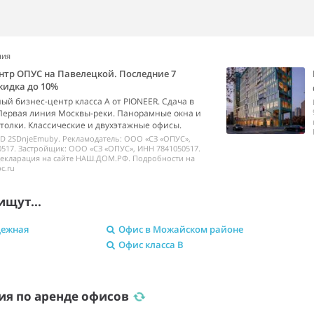
ния
нтр ОПУС на Павелецкой. Последние 7
кидка до 10%
й бизнес-центр класса А от PIONEER. Сдача в
 Первая линия Москвы-реки. Панорамные окна и
толки. Классические и двухэтажные офисы.
ID 2SDnjeEmuby. Рекламодатель: ООО «СЗ «ОПУС»,
517. Застройщик: ООО «СЗ «ОПУС», ИНН 7841050517.
декларация на сайте НАШ.ДОМ.РФ. Подробности на
c.ru
ищут...
дежная
Офис в Можайском районе
Офис класса B
ия по аренде офисов