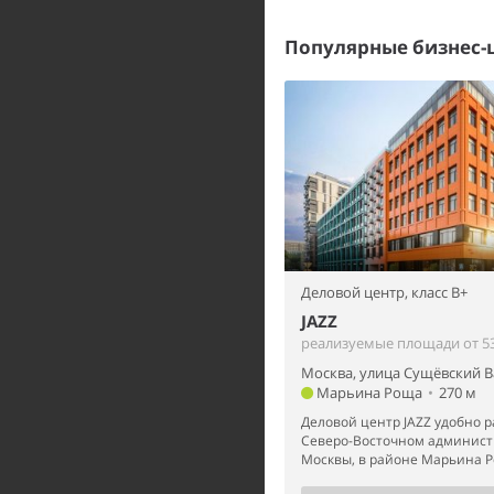
Популярные бизнес-
Деловой центр,
класс B+
JAZZ
реализуемые площади от 53
Москва, улица Сущёвский Ва
Марьина Роща
•
270 м
Деловой центр JAZZ удобно 
Северо-Восточном админист
Москвы, в районе Марьина Ро