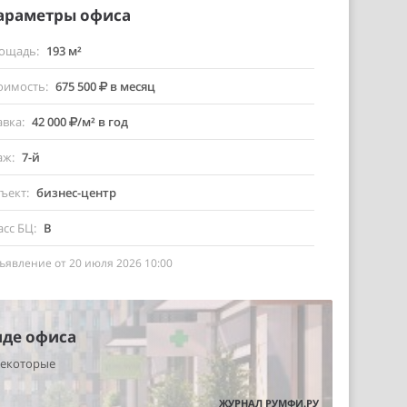
араметры офиса
ощадь
193 м²
оимость
675 500
в месяц
авка
42 000
/м² в год
аж
7-й
ъект
бизнес-центр
асс БЦ
B
ъявление от 20 июля 2026 10:00
нде офиса
некоторые
ЖУРНАЛ РУМФИ.РУ