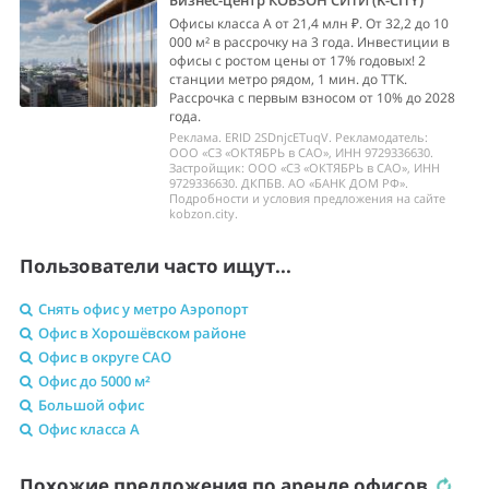
Бизнес-центр КОБЗОН СИТИ (K-CITY)
Офисы класса А от 21,4 млн ₽. От 32,2 до 10
000 м² в рассрочку на 3 года. Инвестиции в
офисы с ростом цены от 17% годовых! 2
станции метро рядом, 1 мин. до ТТК.
Рассрочка с первым взносом от 10% до 2028
года.
Реклама. ERID 2SDnjcETuqV. Рекламодатель:
ООО «СЗ «ОКТЯБРЬ в САО», ИНН 9729336630.
Застройщик: ООО «СЗ «ОКТЯБРЬ в САО», ИНН
9729336630. ДКПБВ. АО «БАНК ДОМ РФ».
Подробности и условия предложения на сайте
kobzon.city.
Пользователи часто ищут...
Снять офис у метро Аэропорт
Офис в Хорошёвском районе
Офис в округе САО
Офис до 5000 м²
Большой офис
Офис класса A
Похожие предложения по аренде офисов