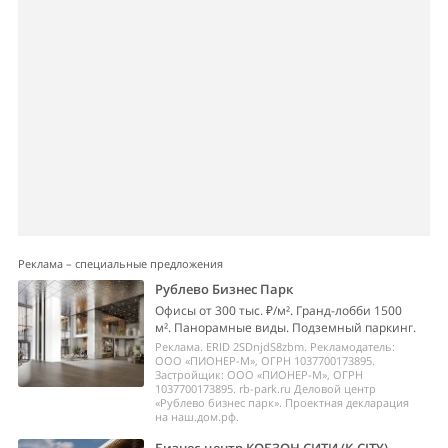
Реклама – специальные предложения
Рублево Бизнес Парк
Офисы от 300 тыс. ₽/м². Гранд-лобби 1500
м². Панорамные виды. Подземный паркинг.
Реклама. ERID 2SDnjdS8zbm. Рекламодатель:
ООО «ПИОНЕР-М», ОГРН 1037700173895.
Застройщик: ООО «ПИОНЕР-М», ОГРН
1037700173895. rb-park.ru Деловой центр
«Рублево бизнес парк». Проектная декларация
на наш.дом.рф.