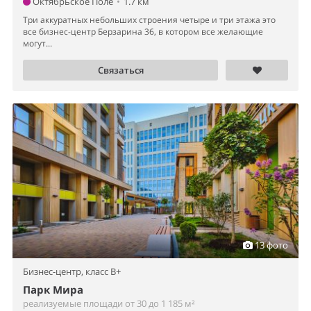
Октябрьское Поле
•
1.7 км
Три аккуратных небольших строения четыре и три этажа это
все бизнес-центр Берзарина 36, в котором все желающие
могут...
Связаться
13 фото
Бизнес-центр,
класс B+
Парк Мира
реализуемые площади от 30 до 1 185 м²