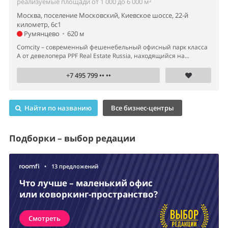
реализуемые площади от 1 000 до 6 000 м²
Москва, поселение Московский, Киевское шоссе, 22-й
километр, 6с1
Румянцево
•
620 м
Comcity – современный фешенебельный офисный парк класса
А от девелопера PPF Real Estate Russia, находящийся на...
+7 495 799 •• ••
Найти по названию
Все бизнес-центры
Подборки – выбор редации
•
13 предложений
Что лучше – маленький офис
или коворкинг-пространство?
Смотреть