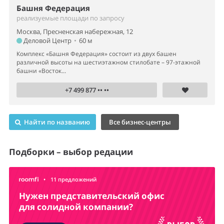
Башня Федерация
реализуемые площади по запросу
Москва, Пресненская набережная, 12
Деловой Центр
•
60 м
Комплекс «Башня Федерация» состоит из двух башен
различной высоты на шестиэтажном стилобате – 97-этажной
башни «Восток...
+7 499 877 •• ••
Найти по названию
Все бизнес-центры
Подборки – выбор редации
•
11 предложений
Нужен представительский офис
для солидной компании?