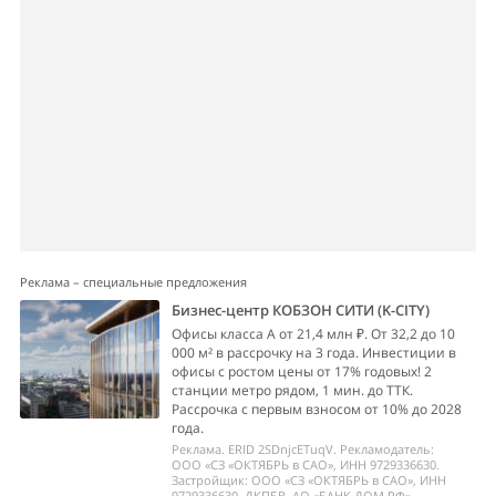
Реклама – специальные предложения
Бизнес-центр КОБЗОН СИТИ (K-CITY)
Офисы класса А от 21,4 млн ₽. От 32,2 до 10
000 м² в рассрочку на 3 года. Инвестиции в
офисы с ростом цены от 17% годовых! 2
станции метро рядом, 1 мин. до ТТК.
Рассрочка с первым взносом от 10% до 2028
года.
Реклама. ERID 2SDnjcETuqV. Рекламодатель:
ООО «СЗ «ОКТЯБРЬ в САО», ИНН 9729336630.
Застройщик: ООО «СЗ «ОКТЯБРЬ в САО», ИНН
9729336630. ДКПБВ. АО «БАНК ДОМ РФ».