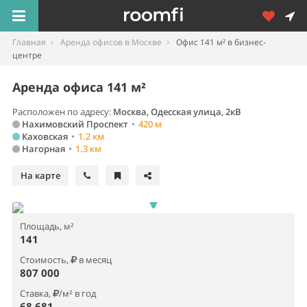
Главная
Аренда офисов в Москве
Офис 141 м² в бизнес-
центре
Аренда офиса 141 м²
Расположен по адресу:
Москва, Одесская улица, 2кВ
Нахимовский Проспект
•
420 м
Каховская
•
1.2 км
Нагорная
•
1.3 км
На карте
Площадь, м²
141
Стоимость,
в месяц
807 000
Ставка,
/м² в год
68 681