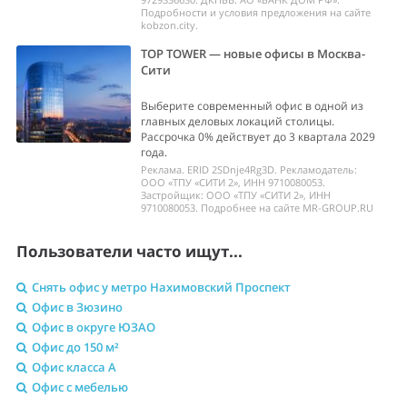
Подробности и условия предложения на сайте
kobzon.city.
TOP TOWER — новые офисы в Москва-
Сити
Выберите современный офис в одной из
главных деловых локаций столицы.
Рассрочка 0% действует до 3 квартала 2029
года.
Реклама. ERID 2SDnje4Rg3D. Рекламодатель:
ООО «ТПУ «СИТИ 2», ИНН 9710080053.
Застройщик: ООО «ТПУ «СИТИ 2», ИНН
9710080053. Подробнее на сайте MR-GROUP.RU
Пользователи часто ищут...
Снять офис у метро Нахимовский Проспект
Офис в Зюзино
Офис в округе ЮЗАО
Офис до 150 м²
Офис класса A
Офис с мебелью