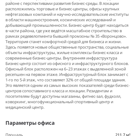
районе с перспективами развития бизнес-среды. В локации
расположились торговые и бизнес-центры, офисы крупных
нефтегазовых компаний и научно-исследовательские институты
в области машиностроения, космических исследований и
добывающей промышленности. Бизнес-центр будет находиться
в части района, где уже ведётся масштабное строительство в
рамках редевелопмента бывшей промзоны № 35 «Воронцово».
Территория станет комфортной средой для бизнеса и жизни.
Здесь появятся новые общественные пространства, социальные
объекты инфраструктуры, жилые комплексы бизнес-класса и
современные бизнес-центры. Внутренняя инфраструктура
Бизнес-центр состоит из офисного и инфраструктурного блоков.
Офисный блок расположен на 6–23 этажах с выделенной зоной
ресепшен на первом этаже. Инфраструктурный блок занимает с
1-го по 5-й этаж, что составляет 32% от общей площади здания.
Это является одним из самых высоких показателей среди бизнес-
центров сопоставимого класса и локации. Резидентам и
посетителям будут доступны магазины, фитнес-зал, фудхолл,
коворкинг, многофункциональный спортивный центр и
медицинский центр.
Параметры офиса
Площадь
211.7 м²