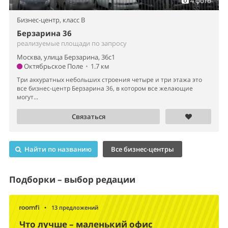
4 фото
Бизнес-центр,
класс B
Берзарина 36
реализуемые площади по запросу
Москва, улица Берзарина, 36с1
Октябрьское Поле
•
1.7 км
Три аккуратных небольших строения четыре и три этажа это
все бизнес-центр Берзарина 36, в котором все желающие
могут...
Связаться
Найти по названию
Все бизнес-центры
Подборки – выбор редации
•
13 предложений
Что лучше – маленький офис