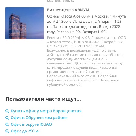
business.level.ru.
Бизнес-центр АВИУМ
Офисы класса А от 60 м² в Москве. 1 минута
до МЦК Зорге. Ландшафтный парк — 1,23
га. Паркинг для резидентов. Ввод в 2028
году. Рассрочка 0%. Возврат НДС.
Реклама. ERID 2SDnjczvXr3. Рекламодатель: ООО
«Неоагентство», ИНН 9703176621. Застройщик:
ООО «СЗ «ЗОРГЕ», ИНН 9703131444.
Возможность возмещения НДС по ставке,
действующей на момент реализации объекта,
доступна юридическим лицам и ИП-
плательщикам НДС при покупке по договору
купли-продажи будущей вещи. Рассрочка
предоставляется застройщиком.
Первоначальный внос от 20%. Подробная
информация на сайте avium.ru. Не является
публичной офертой.
Пользователи часто ищут...
Купить офис у метро Воронцовская
Офис в Обручевском районе
Офис в округе ЮЗАО
Офис до 250 м²