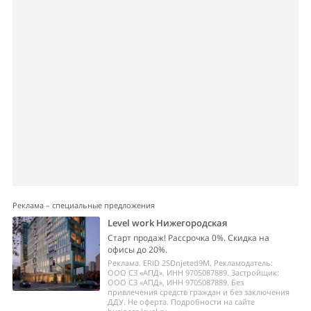
Реклама – специальные предложения
Level work Нижегородская
Старт продаж! Рассрочка 0%. Скидка на
офисы до 20%.
Реклама. ERID 2SDnjeted9M. Рекламодатель:
ООО СЗ «АПД», ИНН 9705087889. Застройщик:
ООО СЗ «АПД», ИНН 9705087889. Без
привлечения средств граждан и без заключения
ДДУ. Не оферта. Подробности на сайте