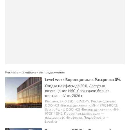
Реклама – специальные предложения
Level work Воронцовская. Рассрочка 0%.
Скидка на офисы до 20%. Доступно
возмещение НДС. Срок сдачи бизнес-
центра — IV кв. 2026 г.
Реклама. ERID 2SDnjdsMTMV. Рекламодатель:
ООО «СЗ «Вектор движения», ИНН 9705149542.
Застройщик: ООО «СЗ «Вектор движения», ИНН
9705149542. Проектная декларация —
наш.дом.рф. Не оферта. Подробности —
Level.ru