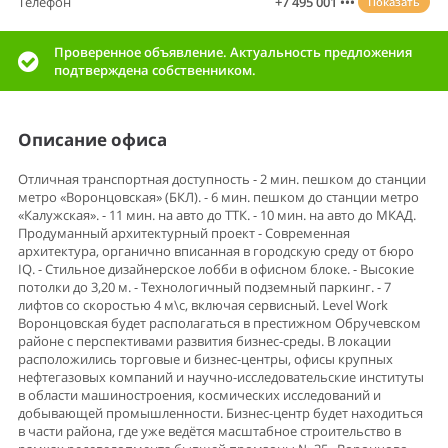
Телефон
+7 495 001 •••
Показать
Проверенное объявление. Актуальность предложения
подтверждена собственником.
Описание офиса
Отличная транспортная доступность - 2 мин. пешком до станции
метро «Воронцовская» (БКЛ). - 6 мин. пешком до станции метро
«Калужская». - 11 мин. на авто до ТТК. - 10 мин. на авто до МКАД.
Продуманный архитектурный проект - Современная
архитектура, органично вписанная в городскую среду от бюро
IQ. - Стильное дизайнерское лобби в офисном блоке. - Высокие
потолки до 3,20 м. - Технологичный подземный паркинг. - 7
лифтов со скоростью 4 м\с, включая сервисный. Level Work
Воронцовская будет располагаться в престижном Обручевском
районе с перспективами развития бизнес-среды. В локации
расположились торговые и бизнес-центры, офисы крупных
нефтегазовых компаний и научно-исследовательские институты
в области машиностроения, космических исследований и
добывающей промышленности. Бизнес-центр будет находиться
в части района, где уже ведётся масштабное строительство в