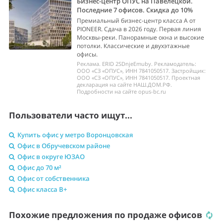
Бизнес-центр ОПУС на Павелецкой.
Последние 7 офисов. Скидка до 10%
Премиальный бизнес-центр класса А от
PIONEER. Сдача в 2026 году. Первая линия
Москвы-реки. Панорамные окна и высокие
потолки. Классические и двухэтажные
офисы.
Реклама. ERID 2SDnjeEmuby. Рекламодатель:
ООО «СЗ «ОПУС», ИНН 7841050517. Застройщик:
ООО «СЗ «ОПУС», ИНН 7841050517. Проектная
декларация на сайте НАШ.ДОМ.РФ.
Подробности на сайте opus-bc.ru
Пользователи часто ищут...
Купить офис у метро Воронцовская
Офис в Обручевском районе
Офис в округе ЮЗАО
Офис до 70 м²
Офис от собственника
Офис класса B+
Похожие предложения по продаже офисов