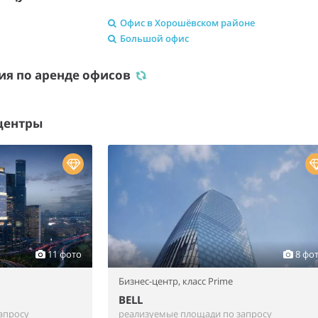
Офис в Хорошёвском районе
Большой офис
ия по аренде офисов
центры
11 фото
8 фо
Бизнес-центр,
класс Prime
BELL
апросу
реализуемые площади по запросу