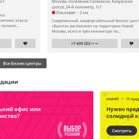
2к1
Москва, поселение Сосенское, Калужское
шоссе, 24-й километр, 1с1
Ольховая
•
2 км
это
омплекс класса
Современный, комфортабельный бизнес-цент
 лучшие...
«Высота» расположен на территории Новой
Москвы, всего в трех километрах по...
+7 499 503 •• ••
Все бизнес-центры
едации
•
11 пре
нький офис или
Нужен пред
анство?
солидной 
Смотреть