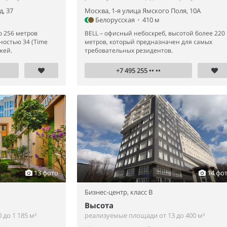
, 37
Москва, 1-я улица Ямского Поля, 10А
Белорусская
•
410 м
о 256 метров
BELL – офисный небоскреб, высотой более 220
ностью 34 (Time
метров, который предназначен для самых
жей.
требовательных резидентов.
+7 495 255 •• ••
13 фото
14 фо
Бизнес-центр,
класс B
Высота
до 1 185 м²
реализуемые площади от 13 до 400 м²