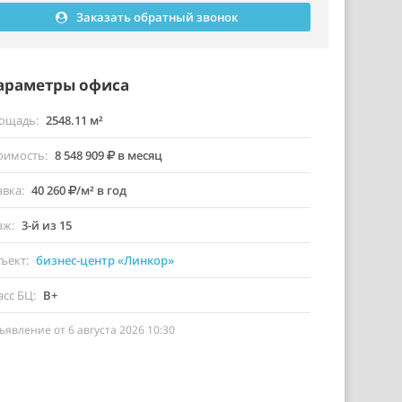
Заказать обратный звонок
араметры офиса
ощадь
2548.11 м²
оимость
8 548 909
в месяц
авка
40 260
/м² в год
аж
3-й из 15
ъект
бизнес-центр «Линкор»
асс БЦ
B+
ъявление от 6 августа 2026 10:30