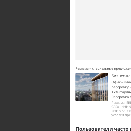
Реклама – специальные предложе
Бизнес-це
Офисы класс
рассрочку 
17% годовы
Рассрочка 
Реклама. ER
САО», ИНН 9
ИНН 972933
условия пре
Пользователи часто 