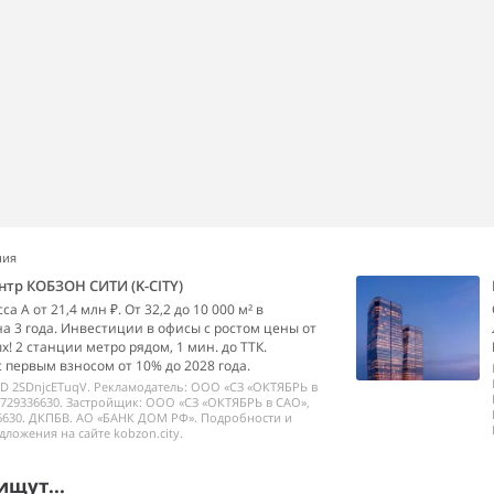
ния
нтр КОБЗОН СИТИ (K-CITY)
а А от 21,4 млн ₽. От 32,2 до 10 000 м² в
на 3 года. Инвестиции в офисы с ростом цены от
х! 2 станции метро рядом, 1 мин. до ТТК.
с первым взносом от 10% до 2028 года.
ID 2SDnjcETuqV. Рекламодатель: ООО «СЗ «ОКТЯБРЬ в
729336630. Застройщик: ООО «СЗ «ОКТЯБРЬ в САО»,
6630. ДКПБВ. АО «БАНК ДОМ РФ». Подробности и
дложения на сайте kobzon.city.
ищут...