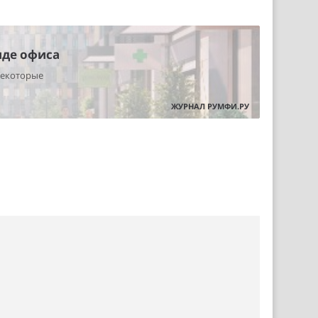
нде офиса
некоторые
ЖУРНАЛ РУМФИ.РУ