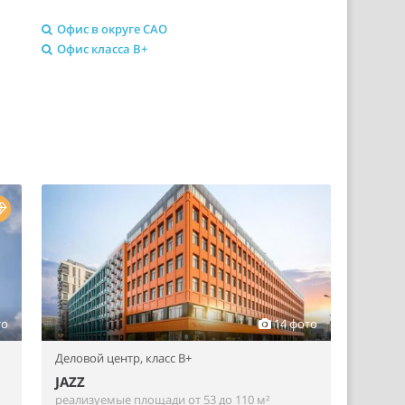
Офис в округе САО
Офис класса B+
то
14 фото
Деловой центр,
класс B+
JAZZ
реализуемые площади от 53 до 110 м²