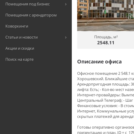
Помещения под бизнес
Помещения с арендатором
Коворкинги
Площадь, м²
Статьи и новости
2548.11
Акции и скидки
Поиск на карте
Описание офиса
Офисное помещение 2 548.1 кв
Хорошевский. Ближайшие станц
Арендопригодная площадь: 3655
лифта: Есть; - Кол-во мест наз
Интернет-провайдеры: Вымпел
Центральный Телеграф; - Шаг ко
Финансовые условия: - В стои
Интернет, Коммунальные услу
скрытых платежей для аренда
Готовы оперативно организов
презентацию и план. ID = c_17