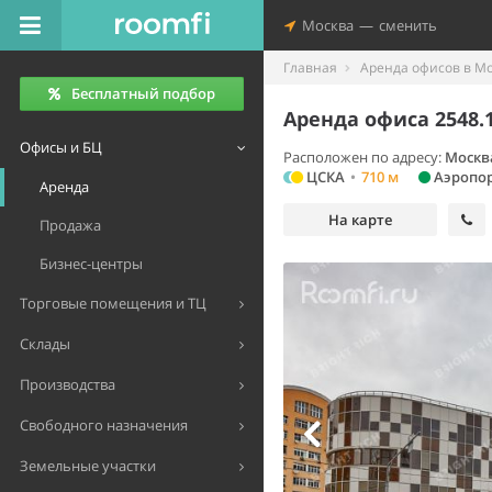
Москва
—
сменить
Главная
Аренда офисов в М
Бесплатный подбор
Аренда офиса 2548.1
Офисы и БЦ
Расположен по адресу:
Москв
ЦСКА
•
710 м
Аэропо
Аренда
На карте
Продажа
Бизнес-центры
Торговые помещения и ТЦ
Склады
Производства
Свободного назначения
Земельные участки