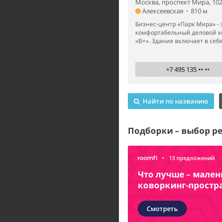
Москва, проспект Мира, 10
Алексеевская
•
810 м
Бизнес-центр «Парк Мира» - 
комфортабельный деловой к
«B+». Здание включает в себя
+7 495 135 •• ••
Найти по названию
Подборки – выбор р
•
13 предложений
Что лучше – мале
коворкинг-простр
Смотреть