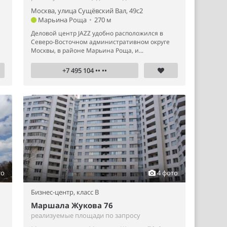
Москва, улица Сущёвский Вал, 49с2
Марьина Роща
•
270 м
Деловой центр JAZZ удобно расположился в
Северо-Восточном административном округе
Москвы, в районе Марьина Роща, и...
+7 495 104 •• ••
то
4 фото
Бизнес-центр,
класс B
Маршала Жукова 76
реализуемые площади по запросу