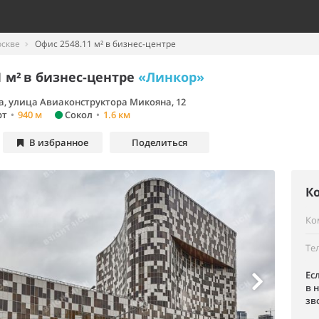
оскве
Офис 2548.11 м² в бизнес-центре
 м²
в бизнес-центре
«Линкор»
а, улица Авиаконструктора Микояна, 12
рт
•
940 м
Сокол
•
1.6 км
В избранное
Поделиться
К
Ко
Те
Ес
в 
зв