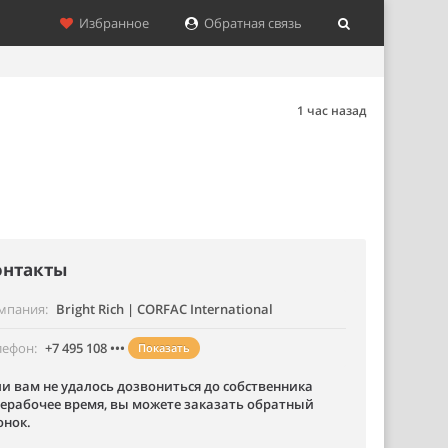
Избранное
Обратная связь
1 час назад
онтакты
мпания
Bright Rich | CORFAC International
лефон
+7 495 108 •••
Показать
ли вам не удалось дозвониться до собственника
нерабочее время, вы можете заказать обратный
онок.