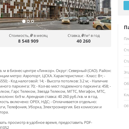
П
Стоимость,
в месяц
Ставка,
/м² в год
Пл
8 548 909
40 260
Ст
Ст
. м в бизнес-центре «Линкор». Округ: Северный (САО). Район:
Эт
ии метро: Аэропорт, ЦСКА. Характеристики: - Класс: B+; -
0; - Код налоговой: 14; - Высота потолков: 3.2 м; - Наличие
Об
емного паркинга: 70; - Кол-во мест подземного паркинга: 458; -
ком, Гарс Телеком, Звезда Телеком, МГТС, Мегафон, МТС,
Кл
лонн: 6x9 м. Арендная ставка: 40 260 руб./кв. м в год.
мость включено: OPEX, НДС; - Оплачивается отдельно:
Об
ги, Телефония, Уборка, Электроэнергия. Без комиссии и
тора.
ать просмотр в удобное время, предоставить PDF-
91052