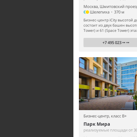
Москва, Шмитовский проезд
Шелепиха
•
370 м
Бизнес-центр iCity высотой д
состоит из двух башен высот
Tower) и 61 (Space Tower) эта
+7 495 023 •• ••
Бизнес-центр,
класс B+
Парк Мира
реализуемые площади от 30 