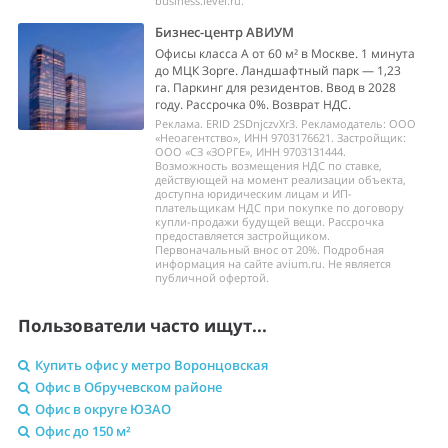
business.level.ru.
Бизнес-центр АВИУМ
Офисы класса А от 60 м² в Москве. 1 минута
до МЦК Зорге. Ландшафтный парк — 1,23
га. Паркинг для резидентов. Ввод в 2028
году. Рассрочка 0%. Возврат НДС.
Реклама. ERID 2SDnjczvXr3. Рекламодатель: ООО
«Неоагентство», ИНН 9703176621. Застройщик:
ООО «СЗ «ЗОРГЕ», ИНН 9703131444.
Возможность возмещения НДС по ставке,
действующей на момент реализации объекта,
доступна юридическим лицам и ИП-
плательщикам НДС при покупке по договору
купли-продажи будущей вещи. Рассрочка
предоставляется застройщиком.
Первоначальный внос от 20%. Подробная
информация на сайте avium.ru. Не является
публичной офертой.
Пользователи часто ищут...
Купить офис у метро Воронцовская
Офис в Обручевском районе
Офис в округе ЮЗАО
Офис до 150 м²