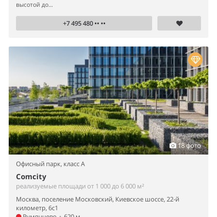
высотой до...
+7 495 480 •• ••
18 фото
Офисный парк,
класс A
Comcity
реализуемые площади от 1 000 до 6 000 м²
Москва, поселение Московский, Киевское шоссе, 22-й
километр, 6с1
Румянцево
•
620 м