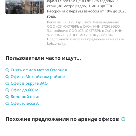
офисы с ростом цены от 17% годовых! 2
станции метро рядом, 1 мин. до ТТК.
Рассрочка с первым взносом от 10% до 2028
года.
Реклама. ERID 2SDnjcETuqV. Рекламодатель:
ООО «СЗ «ОКТЯБРЬ в САО», ИНН 9729336630.
Застройщик: ООО «СЗ «ОКТЯБРЬ в САО», ИНН
9729336630. ДКПБВ. АО «БАНК ДОМ РФ».
Подробности и условия предложения на сайте
kobzon.city.
Пользователи часто ищут...
Снять офис у метро Озерная
Офис в Можайском районе
Офис в округе ЗАО
Офис до 600 м²
Большой офис
Офис класса A
Похожие предложения по аренде офисов