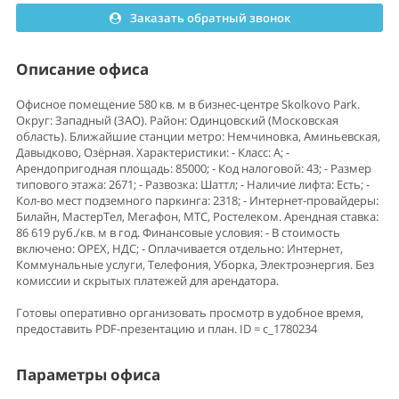
Заказать обратный звонок
Описание офиса
Офисное помещение 580 кв. м в бизнес-центре Skolkovo Park.
Округ: Западный (ЗАО). Район: Одинцовский (Московская
область). Ближайшие станции метро: Немчиновка, Аминьевская,
Давыдково, Озёрная. Характеристики: - Класс: A; -
Арендопригодная площадь: 85000; - Код налоговой: 43; - Размер
типового этажа: 2671; - Развозка: Шаттл; - Наличие лифта: Есть; -
Кол-во мест подземного паркинга: 2318; - Интернет-провайдеры:
Билайн, МастерТел, Мегафон, МТС, Ростелеком. Арендная ставка:
86 619 руб./кв. м в год. Финансовые условия: - В стоимость
включено: OPEX, НДС; - Оплачивается отдельно: Интернет,
Коммунальные услуги, Телефония, Уборка, Электроэнергия. Без
комиссии и скрытых платежей для арендатора.
Готовы оперативно организовать просмотр в удобное время,
предоставить PDF-презентацию и план. ID = c_1780234
Параметры офиса