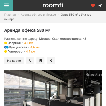
Главная
Аренда офисов в Москве
Офис 580 м² в бизнес-
центре
Аренда офиса 580 м²
Расположен по адресу:
Москва, Сколковское шоссе, 43
Озерная
•
4.6 км
Кунцевская
•
4.6 км
Говорово
•
4.7 км
На карте