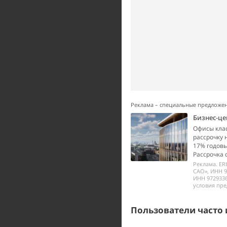
Реклама – специальные предложе
Бизнес-це
Офисы класс
рассрочку 
17% годовы
Рассрочка 
Реклама. ER
САО», ИНН 9
ИНН 972933
условия пре
Пользователи часто 