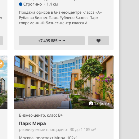
Строгино
•
1.4 км
Продажа офисов в бизнес-центре класса «А»
Рублево Бизнес Парк. Рублево Бизнес Парк —
р
современный бизнес-центр класса А...
+7 495 885 •• ••
то
13 фото
Бизнес-центр,
класс B+
Парк Мира
реализуемые площади от 30 до 1 185 м²
Москва, проспект Мира, 102к1