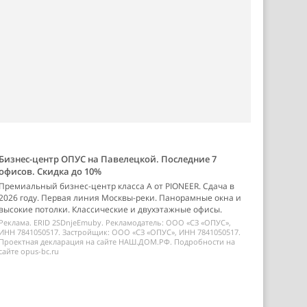
Бизнес-центр ОПУС на Павелецкой. Последние 7
офисов. Скидка до 10%
Премиальный бизнес-центр класса А от PIONEER. Сдача в
2026 году. Первая линия Москвы-реки. Панорамные окна и
высокие потолки. Классические и двухэтажные офисы.
Реклама. ERID 2SDnjeEmuby. Рекламодатель: ООО «СЗ «ОПУС»,
ИНН 7841050517. Застройщик: ООО «СЗ «ОПУС», ИНН 7841050517.
Проектная декларация на сайте НАШ.ДОМ.РФ. Подробности на
сайте opus-bc.ru