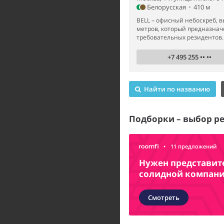
Белорусская
•
410 м
BELL – офисный небоскреб, в
метров, который предназнач
требовательных резидентов.
+7 495 255 •• ••
Найти по названию
Подборки – выбор р
•
11 предложений
Нужен представит
солидной компан
Смотреть