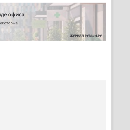
нде офиса
некоторые
ЖУРНАЛ РУМФИ.РУ