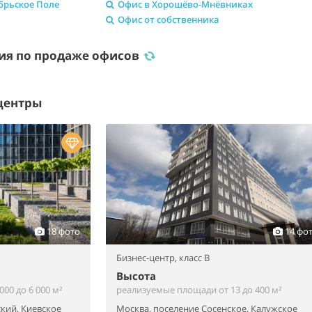
брьское Поле
Офис в Хорошёво-Мнёвниках
Офис от собственника
ия по продаже офисов
центры
18 фото
14 фо
Бизнес-центр,
класс B
Высота
00 до 6 000 м²
реализуемые площади от 13 до 400 м²
кий, Киевское
Москва, поселение Сосенское, Калужское