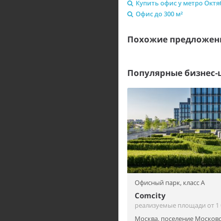
Купить офис у метро Октя
Офис до 300 м²
Похожие предложен
Популярные бизнес-
Офисный парк,
класс A
Comcity
реализуемые площади от 1 0
Москва, поселение Московс