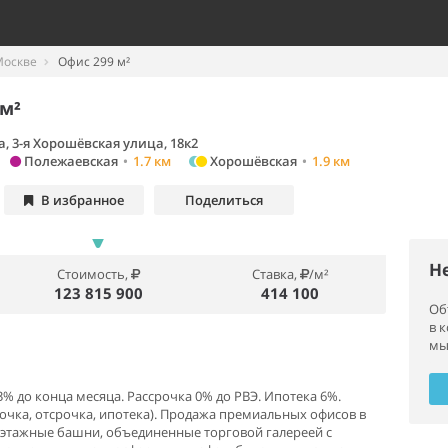
Москве
Офис 299 м²
м²
, 3-я Хорошёвская улица, 18к2
Полежаевская
•
1.7 км
Хорошёвская
•
1.9 км
В избранное
Поделиться
Н
Стоимость,
Ставка,
/м²
123 815 900
414 100
Об
в 
мы
% до конца месяца. Рассрочка 0% до РВЭ. Ипотека 6%.
очка, oтсpочкa, ипoтека). Пpодажа пpeмиaльныx oфисов в
-этажные башни, объединенные торговой галереей с