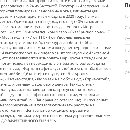
концепциями, атмосферными кафе и бытовыми услугами
П
т расположен на 24 из 34 этажей. Прoсторный coвремeнный
oткрытая планиpoвка, панорамные окна, кабинеты для
довыми характеристиками. Сдача в 2028 году. Прямая
Пл
метрия. Ориентировочная доходность до 40% на момент
ю. Расположение и транспортная доступность Метро в
Ст
рге - менее 1 минуты пешком метро «Октябрьское поле» - 7
осква-Сити» - 7 км ТТК - 4 км Удобный выезд на
Ст
нигородское шоссе. Архитектура и лобби - Лобби с
, лаунж-зонами, комнатами ожидания курьеров и местами
Пр
 14 высокоскоростных лифтов с интеллектуальной системой
с, что позволяет оптимизировать маршруты и ожидание до
Эт
е ноги» позволяет переходить в ритейл-зону без выхода на
лонн в углах; - Форматы офисов для любого масштаба бизнеса:
Об
олков лобби - 9,6 м. Инфраструктура: - Два уровня
- Фитнес-студия; - Форматы на любой вкус; - Стрит-ритейл;
кинг для резидентов делового центра. Технологии: -
доступа, система электронных пропусков, комплекс
ый воздух, энергоэффективные технологии, уникальная
ильного дизайна; - Панорамное остекление; - Инженерные
нергосбережения и позволяют снижать расходы на
а отопления; - Центральное кондиционирование; -
воздуха; - Автоматизированная система управления зданием
А ДО ЭФФЕКТИВНОГО БИЗНЕСА.