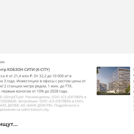
ния
нтр КОБЗОН СИТИ (K-CITY)
а А от 21,4 млн ₽. От 32,2 до 10 000 м² в
на 3 года. Инвестиции в офисы с ростом цены от
х! 2 станции метро рядом, 1 мин. до ТТК.
с первым взносом от 10% до 2028 года.
ID 2SDnjcETuqV. Рекламодатель: ООО «СЗ «ОКТЯБРЬ в
729336630. Застройщик: ООО «СЗ «ОКТЯБРЬ в САО»,
6630. ДКПБВ. АО «БАНК ДОМ РФ». Подробности и
дложения на сайте kobzon.city.
ищут...