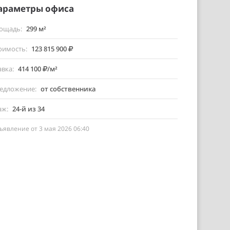
араметры офиса
ощадь
299 м²
оимость
123 815 900
авка
414 100
/м²
едложение
от собственника
аж
24-й из 34
ъявление от 3 мая 2026 06:40