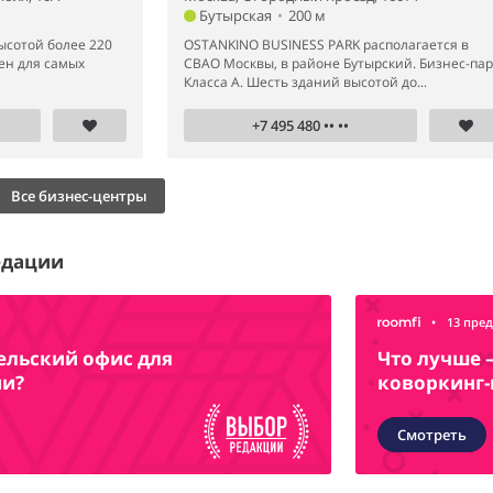
Бутырская
•
200 м
ысотой более 220
OSTANKINO BUSINESS PARK располагается в
ен для самых
СВАО Москвы, в районе Бутырский. Бизнес-пар
Класса А. Шесть зданий высотой до...
+7 495 480 •• ••
Все бизнес-центры
едации
•
13 пре
ельский офис для
Что лучше 
ии?
коворкинг-
Смотреть