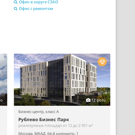
Офис в округе СЗАО
Офис с ремонтом
то
12 фото
Бизнес-центр,
класс A
Рублево Бизнес Парк
реализуемые площади от 12 до 2 951 м²
Москва, МКАД, 64-й километр, 1