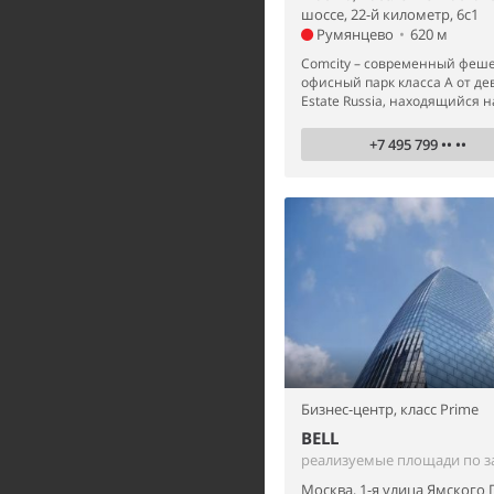
шоссе, 22-й километр, 6с1
Румянцево
•
620 м
Comcity – современный феш
офисный парк класса А от де
Estate Russia, находящийся на
+7 495 799 •• ••
Бизнес-центр,
класс Prime
BELL
реализуемые площади по з
Москва, 1-я улица Ямского 