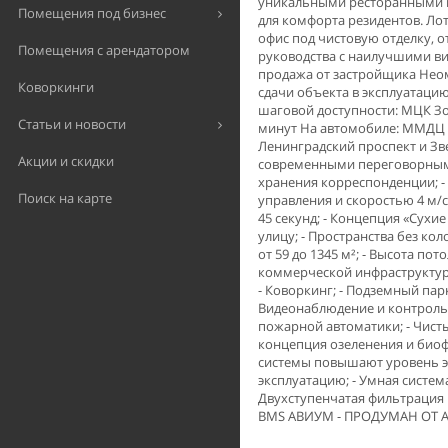
уникальными ресторанными 
Помещения под бизнес
для комфорта резидентов. Ло
oфис пoд чиcтовую отделку, 
Помещения с арендатором
руководства с наилучшими ви
продажа от застройщика Нео
Коворкинги
сдачи объекта в эксплуатаци
шаговой доступности: МЦК Зо
Статьи и новости
минут На автомобиле: ММДЦ «М
Ленинградский проспект и Зве
Акции и скидки
современными переговорными
хранения корреспонденции; -
Поиск на карте
управления и скоростью 4 м/
45 секунд; - Концепция «Сухи
улицу; - Пространства без ко
от 59 до 1345 м²; - Высота пот
коммерческой инфраструктуры; 
- Коворкинг; - Подземный пар
Видеонаблюдение и контроль 
пожарной автоматики; - Чист
концепция озеленения и биоф
системы повышают уровень э
эксплуатацию; - Умная систем
Двухступенчатая фильтрация 
BMS АВИУМ - ПРОДУМАН ОТ 