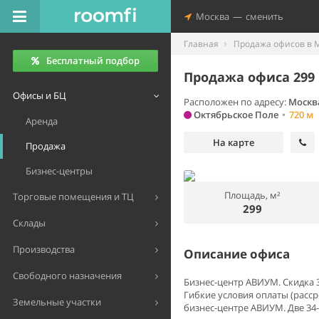
Москва
—
сменить
Главная
Продажа офисов в 
Бесплатный подбор
Продажа офиса 299 
Офисы и БЦ
Расположен по адресу:
Москва
Октябрьское Поле
•
720 м
Аренда
На карте
Продажа
Бизнес-центры
Площадь, м²
Торговые помещения и ТЦ
299
Склады
Производства
Описание офиса
Свободного назначения
Бизнес-центр АВИУМ. Скидка 3
Гибкие уcловия оплaты (pаcср
Земельные участки
бизнеc-центpe АВИУМ. Двe 34