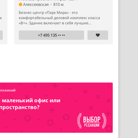
Алексеевская
•
810 м
Бизнес-центр «Парк Мира» - это
к
комфортабельный деловой комплекс класса
«B+». Здание включает в себя лучшие...
+7 495 135 •• ••
дложений
– маленький офис или
пространство?