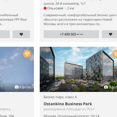
шоссе, 24-й километр, 1с1
Ольховая
•
2 км
енебельный
Современный, комфортабельный бизнес-цент
велопера PPF Real
«Высота» расположен на территории Новой
...
Москвы, всего в трех километрах по...
+7 499 503 •• ••
8 фото
9 фо
Бизнес-парк,
класс A
Ostankino Business Park
апросу
реализуемые площади от 70 м²
Поля, 10А
Москва, Огородный проезд, 16с14