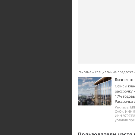
Реклама – специальные предложе
Бизнес-це
Офисы класс
рассрочку 
17% годовы
Рассрочка 
Реклама. ER
САО», ИНН 9
ИНН 972933
условия пре
Пользователи часто 