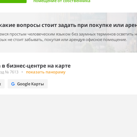
помещение от собственника
 какие вопросы стоит задать при покупке или аре
раемся простым человеческим языком без заумных терминов осветить 
ых не стоит забывать, покупая или арендуя офисное помещение.
в бизнес-центре на карте
зд № 7613
•
показать панораму
х
Google Карты