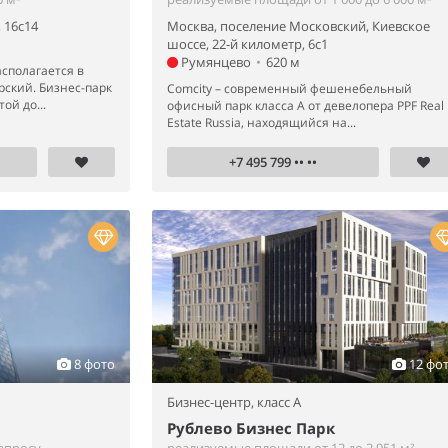
 16с14
Москва, поселение Московский, Киевское
шоссе, 22-й километр, 6с1
Румянцево
•
620 м
сполагается в
рский. Бизнес-парк
Comcity – современный фешенебельный
ой до...
офисный парк класса А от девелопера PPF Real
Estate Russia, находящийся на...
+7 495 799 •• ••
8 фото
12 фо
Бизнес-центр,
класс A
Рублево Бизнес Парк
апросу
реализуемые площади от 12 до 2 951 м²