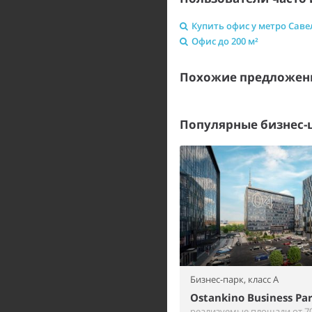
Купить офис у метро Саве
Офис до 200 м²
Похожие предложен
Популярные бизнес-
Бизнес-парк,
класс A
Ostankino Business Pa
реализуемые площади от 70