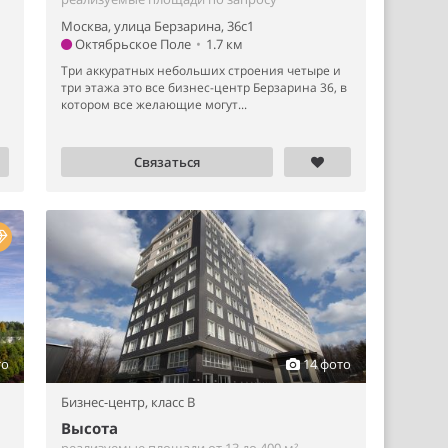
Москва, улица Берзарина, 36с1
Октябрьское Поле
•
1.7 км
Три аккуратных небольших строения четыре и
три этажа это все бизнес-центр Берзарина 36, в
котором все желающие могут...
Связаться
то
14 фото
Бизнес-центр,
класс B
Высота
реализуемые площади от 13 до 400 м²