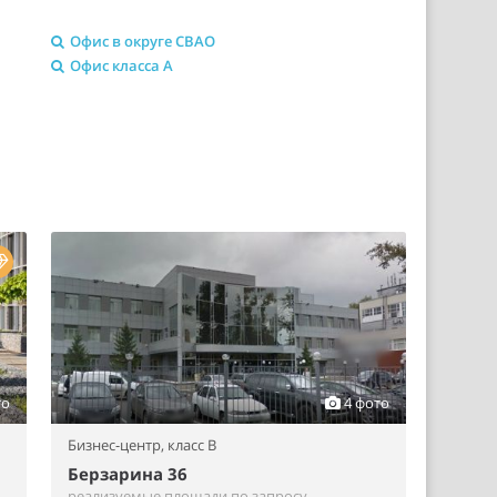
Офис в округе СВАО
Офис класса A
то
4 фото
Бизнес-центр,
класс B
Берзарина 36
реализуемые площади по запросу