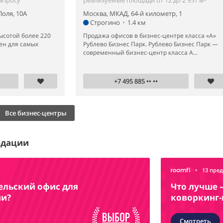
Поля, 10А
Москва, МКАД, 64-й километр, 1
Строгино
•
1.4 км
ысотой более 220
Продажа офисов в бизнес-центре класса «А»
ен для самых
Рублево Бизнес Парк. Рублево Бизнес Парк —
современный бизнес-центр класса А...
+7 495 885 •• ••
Все бизнес-центры
едации
•
13 пре
ельский офис для
Что лучше 
ии?
коворкинг-
Смотреть