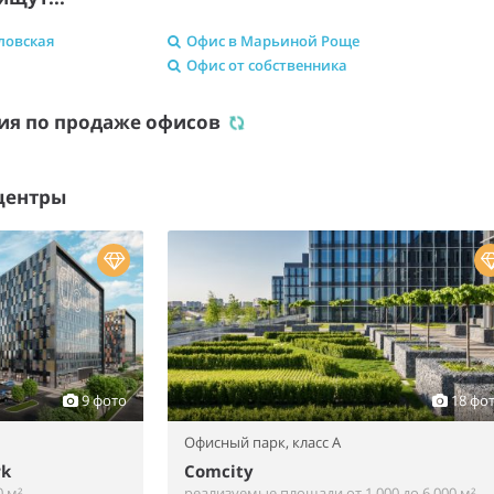
ловская
Офис в Марьиной Роще
Офис от собственника
ия по продаже офисов
центры
9 фото
18 фо
Офисный парк,
класс A
rk
Comcity
 м²
реализуемые площади от 1 000 до 6 000 м²