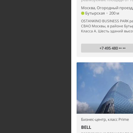
Москва, Огородный проезд,
Бутырская
•
200 м
OSTANKINO BUSINESS PARK ра
СВАО Москвы, в районе Буты
Класса А. Шесть зданий высот
+7 495 480 •• ••
Бизнес-центр,
класс Prime
BELL
реализуемые площади по з