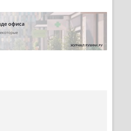
нде офиса
некоторые
ЖУРНАЛ РУМФИ.РУ