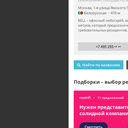
Москва, 1-я улица Ямского 
Белорусская
•
410 м
BELL – офисный небоскреб, в
метров, который предназнач
требовательных резидентов.
+7 495 255 •• ••
Найти по названию
Подборки – выбор р
•
11 предложений
Нужен представит
солидной компан
Смотреть