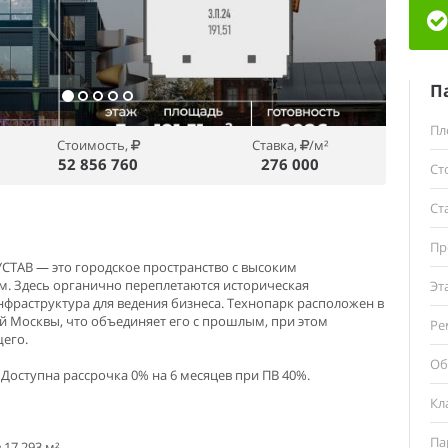
П
Пл
Стоимость,
Ставка,
/м²
52 856 760
276 000
Ст
Ст
Пр
УСТАВ — это городское пространство с высоким
. Здесь органично переплетаются историческая
Эт
нфраструктура для ведения бизнеса. Технопарк расположен в
ой Москвы, что объединяет его с прошлым, при этом
Ре
его.
Об
 Доступна рассрочка 0% на 6 месяцев при ПВ 40%.
Кл
Па
17 293 м²