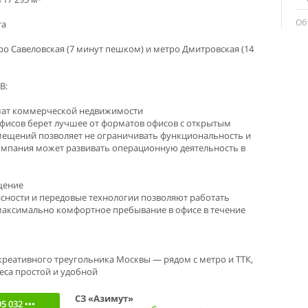
Об
та
ро Савеловская (7 минут пешком) и метро Дмитровская (14
В:
мат коммерческой недвижимости
фисов берет лучшее от форматов офисов с открытым
мещений позволяет не ограничивать функциональность и
компания может развивать операционную деятельность в
щение
сности и передовые технологии позволяют работать
максимально комфортное пребывание в офисе в течение
креативного треугольника Москвы — рядом с метро и ТТК,
неса простой и удобной
СЗ «Азимут»
5 032 •••