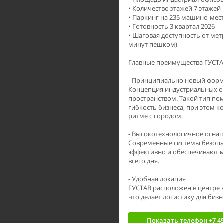
• Количество этажей 7 этажей
• Паркинг на 235 машино-мес
• Готовность 3 квартал 2026
• Шаговая доступность от мет
минут пешком)
Главные преимущества ГУСТА
- Принципиально новый фор
Концепция индустриальных о
пространством. Такой тип по
гибкость бизнеса, при этом 
ритме с городом.
- Высокотехнологичное осна
Современные системы безопа
эффективно и обеспечивают 
всего дня.
- Удобная локация
ГУСТАВ расположен в центре 
что делает логистику для биз
Показать телефон
+7 49