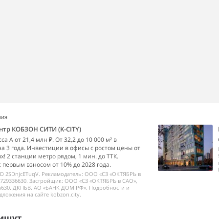
ния
нтр КОБЗОН СИТИ (K-CITY)
а А от 21,4 млн ₽. От 32,2 до 10 000 м² в
на 3 года. Инвестиции в офисы с ростом цены от
х! 2 станции метро рядом, 1 мин. до ТТК.
с первым взносом от 10% до 2028 года.
ID 2SDnjcETuqV. Рекламодатель: ООО «СЗ «ОКТЯБРЬ в
729336630. Застройщик: ООО «СЗ «ОКТЯБРЬ в САО»,
6630. ДКПБВ. АО «БАНК ДОМ РФ». Подробности и
дложения на сайте kobzon.city.
ищут...