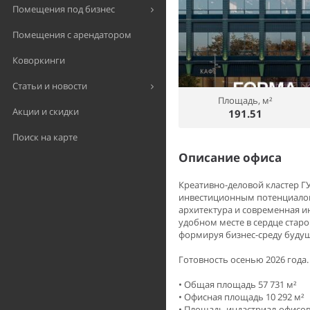
Помещения под бизнес
Помещения с арендатором
Коворкинги
Статьи и новости
Площадь, м²
Акции и скидки
191.51
Поиск на карте
Описание офиса
Креативно-деловой кластер Г
инвестиционным потенциалом
архитектура и современная и
удобном месте в сердце стар
формируя бизнес-среду будущ
Готовность осенью 2026 года.
• Общая площадь 57 731 м²
• Офисная площадь 10 292 м²
• Площадь индастриал-офисов 