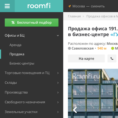
Москва
—
сменить
Главная
Продажа офисов в 
Бесплатный подбор
Продажа офиса 191.
в бизнес-центре
«Г
Офисы и БЦ
Расположен по адресу:
Москв
Аренда
Савеловская
•
940 м
М
Продажа
На карте
Бизнес-центры
Торговые помещения и ТЦ
Склады
Производства
Свободного назначения
Земельные участки