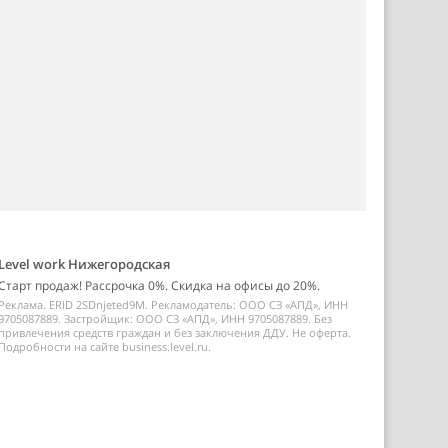
Level work Нижегородская
Старт продаж! Рассрочка 0%. Скидка на офисы до 20%.
Реклама. ERID 2SDnjeted9M. Рекламодатель: ООО СЗ «АПД», ИНН
9705087889. Застройщик: ООО СЗ «АПД», ИНН 9705087889. Без
привлечения средств граждан и без заключения ДДУ. Не оферта.
Подробности на сайте business.level.ru.