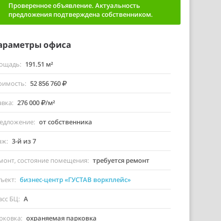
Проверенное объявление. Актуальность
предложения подтверждена собственником.
араметры офиса
ощадь
191.51 м²
оимость
52 856 760
авка
276 000
/м²
едложение
от собственника
аж
3-й из 7
монт, состояние помещения
требуется ремонт
ъект
бизнес-центр «ГУСТАВ воркплейс»
асс БЦ
A
рковка
охраняемая парковка