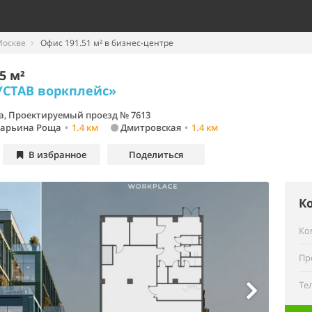
Москве
Офис 191.51 м² в бизнес-центре
5 м²
УСТАВ воркплейс»
а, Проектируемый проезд № 7613
арьина Роща
•
1.4 км
Дмитровская
•
1.4 км
В избранное
Поделиться
К
Ко
Пр
Те