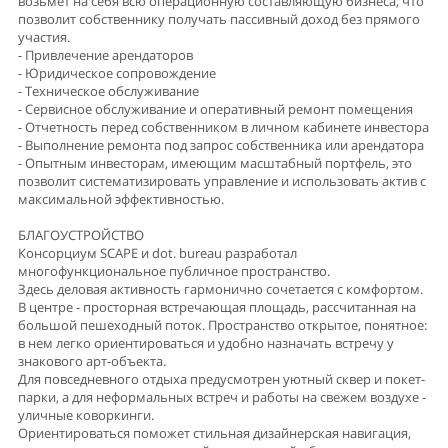
БЛАГОУСТРОЙСТВО
Консорциум SCAPE и dot. bureau разработал
многофункциональное публичное пространство.
Здесь деловая активность гармонично сочетается с комфортом.
В центре - просторная встречающая площадь, рассчитанная на
большой пешеходный поток. Пространство открытое, понятное:
в нем легко ориентироваться и удобно назначать встречу у
знакового арт-объекта.
Для повседневного отдыха предусмотрен уютный сквер и покет-
парки, а для неформальных встреч и работы на свежем воздухе -
уличные коворкинги.
Ориентироваться поможет стильная дизайнерская навигация,
которая завершает целостный и эстетичный образ пространства.
[#7955789#]
Параметры офиса
Площадь
52.3 м²
Стоимость
25 888 971
Ставка
495 009
/м²