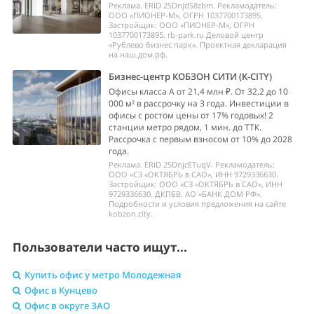
года.
Реклама. ERID 2SDnjcETuqV. Рекламодатель:
ООО «СЗ «ОКТЯБРЬ в САО», ИНН 9729336630.
Застройщик: ООО «СЗ «ОКТЯБРЬ в САО», ИНН
9729336630. ДКПБВ. АО «БАНК ДОМ РФ».
Подробности и условия предложения на сайте
kobzon.city.
Пользователи часто ищут...
Купить офис у метро Молодежная
Офис в Кунцево
Офис в округе ЗАО
Офис до 60 м²
Офис от собственника
Офис класса A
Офис с ремонтом
Похожие предложения по продаже офисов