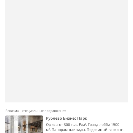
Реклама – специальные предложения
Рублево Бизнес Парк
Офисы от 300 тыс. ₽/м². Гранд-лобби 1500
м². Панорамные виды. Подземный паркинг.
Реклама. ERID 2SDnjdS8zbm. Рекламодатель:
ООО «ПИОНЕР-М», ОГРН 1037700173895.
Застройщик: ООО «ПИОНЕР-М», ОГРН
1037700173895. rb-park.ru Деловой центр
«Рублево бизнес парк». Проектная декларация
на наш.дом.рф.
Бизнес-центр КОБЗОН СИТИ (K-CITY)
Офисы класса А от 21,4 млн ₽. От 32,2 до 10
000 м² в рассрочку на 3 года. Инвестиции в
офисы с ростом цены от 17% годовых! 2
станции метро рядом, 1 мин. до ТТК.
Рассрочка с первым взносом от 10% до 2028