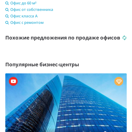
Популярные бизнес-центры
13 фото
Многофункциональный комплекс,
класс A
Башня Федерация
реализуемые площади по запросу
Москва, Пресненская набережная, 12
Деловой Центр
•
60 м
Комплекс «Башня Федерация» состоит из двух башен
различной высоты на шестиэтажном стилобате – 97-этажной
башни «Восток...