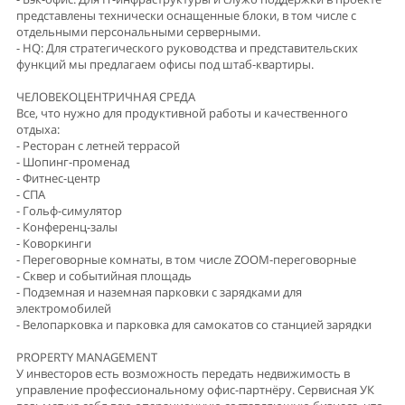
- СПА
- Гольф-симулятор
- Конференц-залы
- Коворкинги
- Переговорные комнаты, в том числе ZOOM-переговорные
- Сквер и событийная площадь
- Подземная и наземная парковки с зарядками для
электромобилей
- Велопарковка и парковка для самокатов со станцией зарядки
PROPERTY MANAGEMENT
У инвесторов есть возможность передать недвижимость в
управление профессиональному офис-партнёру. Сервисная УК
возьмет на себя всю операционную составляющую бизнеса, что
позволит собственнику получать пассивный доход без прямого
участия.
- Привлечение арендаторов
- Юридическое сопровождение
- Техническое обслуживание
- Сервисное обслуживание и оперативный ремонт помещения
- Отчетность перед собственником в личном кабинете инвестора
- Выполнение ремонта под запрос собственника или арендатора
- Опытным инвесторам, имеющим масштабный портфель, это
позволит систематизировать управление и использовать актив с
максимальной эффективностью.