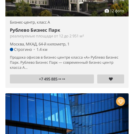
Парк. Рублево Бизнес Парк — современный бизнес-центр
класса А...
+7 495 885 •• ••
13 фото
Бизнес-центр,
класс A
Лотос
реализуемые площади от 250 м²
Москва, Одесская улица, 2кА
Нахимовский Проспект
•
440 м