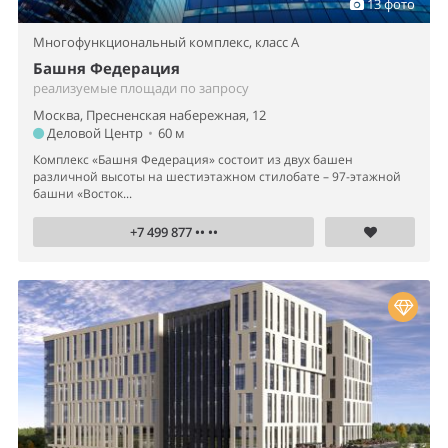
+7 499 877 •• ••
12 фото
Бизнес-центр,
класс A
Рублево Бизнес Парк
реализуемые площади от 12 до 2 951 м²
Москва, МКАД, 64-й километр, 1
Строгино
•
1.4 км
Продажа офисов в бизнес-центре класса «А» Рублево Бизнес