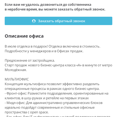
Предложение от застройщика.
Старт продаж нового бизнес-центра класса «А» в минуте от метро
Молодёжная.
МУЛЬТИОФИС
Концепция мультиофиса позволит эффективно разделить
операционные процессы в рамках одного бизнес-центра.
- Фронт-офис: Разместите подразделения, ориентированные на
клиентов, в шоу-румах и ретейле на первых этажах
- Мидл-офис: Для административно-управленческих блоков
идеально подойдут современные и стильные офисные
пространства с open space.
- Бэк-офис: Для IT-инфраструктуры и служб поддержки в проекте
представлены технически оснащенные блоки, в том числе с
отдельными персональными серверными.
- HQ: Для стратегического руководства и представительских
функций мы предлагаем офисы под штаб-квартиры.
ЧЕЛОВЕКОЦЕНТРИЧНАЯ СРЕДА
Все, что нужно для продуктивной работы и качественного
отдыха:
- Ресторан с летней террасой
- Шопинг-променад
- Фитнес-центр