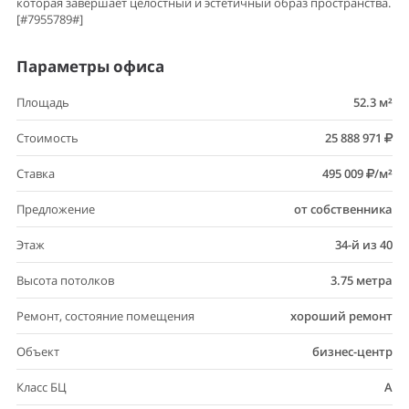
Предложение
от собственника
Этаж
34-й из 40
Высота потолков
3.75 метра
Ремонт, состояние помещения
хороший ремонт
Объект
бизнес-центр
Класс БЦ
A
Объявление от 6 августа 2026 17:30
Что нужно знать, какие вопросы
стоит задать при покупке или
аренде офиса
В этой статье мы постараемся простым
человеческим языком без заумных терминов
осветить некоторые важные моменты, о которых