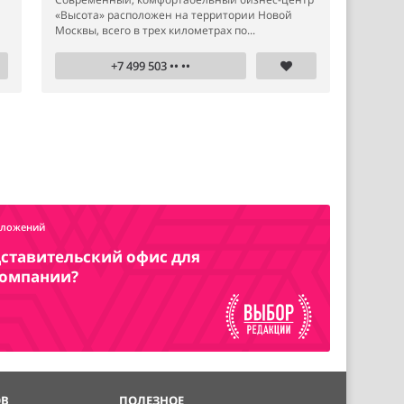
«Высота» расположен на территории Новой
Москвы, всего в трех километрах по...
+7 499 503 •• ••
дложений
ставительский офис для
компании?
ОВ
ПОЛЕЗНОЕ