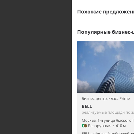
Похожие предложен
Популярные бизнес-
Бизнес-центр,
класс Prime
BELL
реализуемые площади по з
Москва, 1-я улица Ямского 
Белорусская
•
410 м
BELL – офисный небоскреб, в