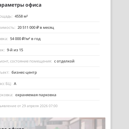
араметры офиса
ощадь
4558 м²
оимость
20 511 000
в месяц
авка
54 000
/м² в год
аж
9-й из 15
монт, состояние помещения
с отделкой
ъект
бизнес-центр
асс БЦ
A
рковка
охраняемая парковка
ъявление от 29 апреля 2026 07:00