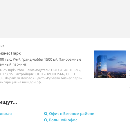
ния
изнес Парк
00 тыс. ₽/м². Гранд-лобби 1500 м². Панорамные
емный паркинг.
ID 2SDnjdS8zbm. Рекламодатель: ООО «ПИОНЕР-М»,
00173895. Застройщик: ООО «ПИОНЕР-М», ОГРН
95. rb-park.ru Деловой центр «Рублево бизнес парк».
екларация на наш.дом.рф.
ищут...
овская
Офис в Беговом районе
Большой офис