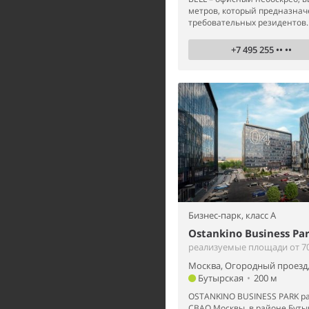
метров, который предназнач
требовательных резидентов.
+7 495 255 •• ••
Бизнес-парк,
класс A
Ostankino Business Pa
реализуемые площади от 70
Москва, Огородный проезд,
Бутырская
•
200 м
OSTANKINO BUSINESS PARK ра
СВАО Москвы, в районе Буты