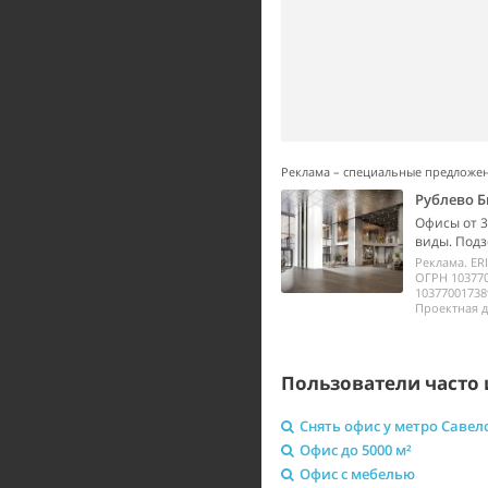
Реклама – специальные предложе
Рублево Б
Офисы от 3
виды. Подз
Реклама. ER
ОГРН 10377
10377001738
Проектная д
Пользователи часто 
Снять офис у метро Савел
Офис до 5000 м²
Офис с мебелью