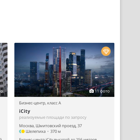
то
11 фото
Бизнес-центр,
класс A
iCity
реализуемые площади по запросу
Москва, Шмитовский проезд, 37
Шелепиха
•
370 м
й
Бизнес-центр iCity высотой до 256 метров