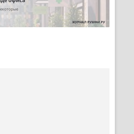
нде офиса
некоторые
ЖУРНАЛ РУМФИ.РУ