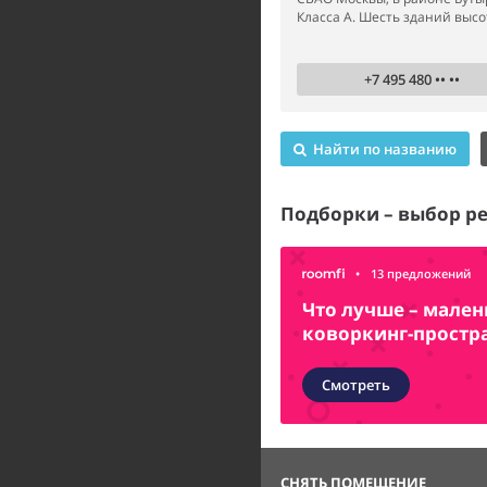
Класса А. Шесть зданий высот
+7 495 480 •• ••
Найти по названию
Подборки – выбор р
•
13 предложений
Что лучше – мале
коворкинг-простр
Смотреть
СНЯТЬ ПОМЕЩЕНИЕ