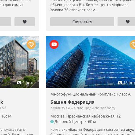
ен для самых
объект класса « B «. Бизнес-центр Маршала
Жукова 76 отвечает всем...
Связаться
9 фото
13 фо
Многофункциональный комплекс,
класс A
rk
Башня Федерация
 м²
реализуемые площади по запросу
 16с14
Москва, Пресненская набережная, 12
Деловой Центр
•
60 м
сполагается в
Комплекс «Башня Федерация» состоит из двух
рский. Бизнес-парк
башен различной высоты на шестиэтажном