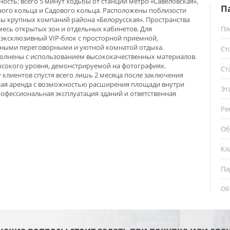
ость: всего 5 минут ходьбы от станции метро «Савеловская»,
П
ного кольца и Садового кольца. Расположены поблизости
ы крупных компаний района «Белорусская». Пространства
есь открытых зон и отдельных кабинетов. Для
Пл
эксклюзивный VIP-блок с просторной приемной,
бными переговорными и уютной комнатой отдыха.
Ст
лнены с использованием высококачественных материалов.
сокого уровня, демонстрируемой на фотографиях.
Ст
 клиентов спустя всего лишь 2 месяца после заключения
ная аренда с возможностью расширения площади внутри
Эт
рофессиональная эксплуатация зданий и ответственная
Ре
Об
Кл
Па
Об