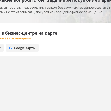
 какие вопросы стоит задать при покупке или аре
раемся простым человеческим языком без заумных терминов осветить 
ых не стоит забывать, покупая или арендуя офисное помещение.
в бизнес-центре на карте
показать панораму
х
Google Карты