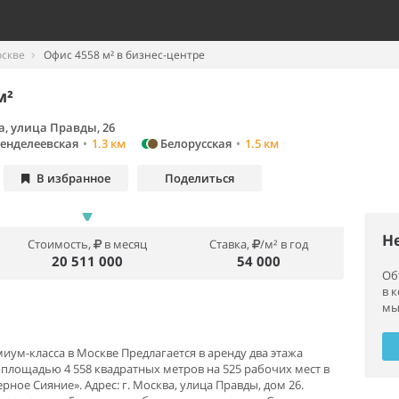
оскве
Офис 4558 м² в бизнес-центре
м²
, улица Правды, 26
енделеевская
•
1.3 км
Белорусская
•
1.5 км
В избранное
Поделиться
Н
Стоимость,
в месяц
Ставка,
/м² в год
20 511 000
54 000
Об
в 
мы
миум-класса в Москве Предлагается в аренду два этажа
 площадью 4 558 квадратных метров на 525 рабочих мест в
рное Сияние». Адрес: г. Москва, улица Правды, дом 26.