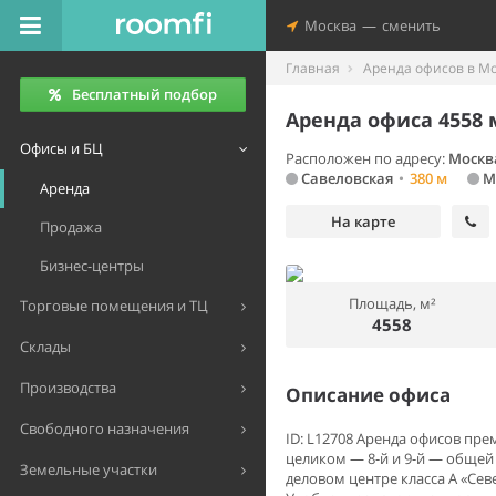
Москва
—
сменить
Главная
Аренда офисов в М
Бесплатный подбор
Аренда офиса 4558 
Офисы и БЦ
Расположен по адресу:
Москва
Савеловская
•
380 м
М
Аренда
На карте
Продажа
Бизнес-центры
Площадь, м²
Торговые помещения и ТЦ
4558
Склады
Производства
Описание офиса
Свободного назначения
ID: L12708 Аренда офисов пре
целиком — 8-й и 9-й — общей
Земельные участки
деловом центре класса A «Севе