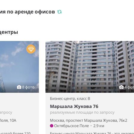
ия по аренде офисов
центры
8 фото
4 фо
Бизнес-центр,
класс B
Маршала Жукова 76
апросу
реализуемые площади по запросу
Поля, 10А
Москва, проспект Маршала Жукова, 76к2
Октябрьское Поле
•
2.9 км
ысотой более 220
Бизнес-центр Маршала Жукова 76 - это делово