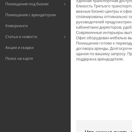
Удобная транспортная доступн
Помещения под бизнес
близость Третьего транспорт
важные бизнес-центры и офис
Помещения с арендатором
спланированы оптимально: см
руководителей предусмотрен 
Коворкинги
кабинетами директоров, удо
Современные интерьеры выпо
Статьи и новости
Офис оборудован мебелью вы
Помещение готово к переезду
Акции и скидки
договора аренды. Долгосроч
здания по вашему запросу. П
Поиск на карте
поддержка арендодателя.