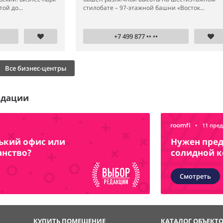
ой до...
стилобате – 97-этажной башни «Восток...
+7 499 877 •• ••
Все бизнес-центры
едации
•
11 пре
нький офис или
Нужен пред
анство?
солидной 
Смотреть
КУПИТЬ ПОМЕЩЕНИЕ
КАТАЛОГ ОБЪЕКТ