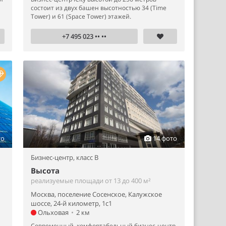
состоит из двух башен высотностью 34 (Time
Tower) и 61 (Space Tower) этажей.
+7 495 023 •• ••
то
14 фото
Бизнес-центр,
класс B
Высота
реализуемые площади от 13 до 400 м²
Москва, поселение Сосенское, Калужское
шоссе, 24-й километр, 1с1
Ольховая
•
2 км
Современный, комфортабельный бизнес-центр