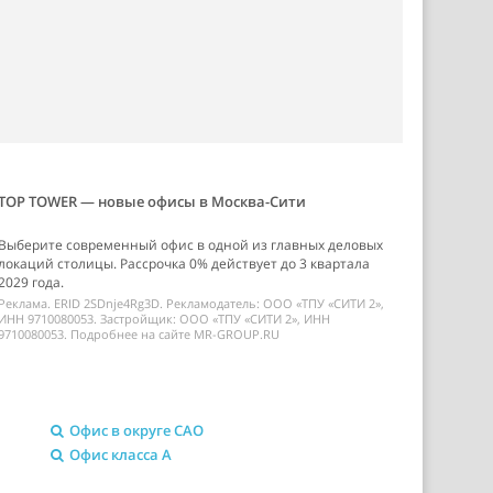
TOP TOWER — новые офисы в Москва-Сити
Выберите современный офис в одной из главных деловых
локаций столицы. Рассрочка 0% действует до 3 квартала
2029 года.
Реклама. ERID 2SDnje4Rg3D. Рекламодатель: ООО «ТПУ «СИТИ 2»,
ИНН 9710080053. Застройщик: ООО «ТПУ «СИТИ 2», ИНН
9710080053. Подробнее на сайте MR-GROUP.RU
Офис в округе САО
Офис класса A