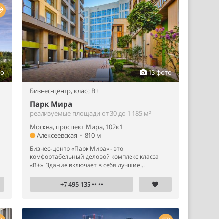
то
13 фото
Бизнес-центр,
класс B+
Парк Мира
реализуемые площади от 30 до 1 185 м²
Москва, проспект Мира, 102к1
Алексеевская
•
810 м
Бизнес-центр «Парк Мира» - это
комфортабельный деловой комплекс класса
«B+». Здание включает в себя лучшие...
+7 495 135 •• ••