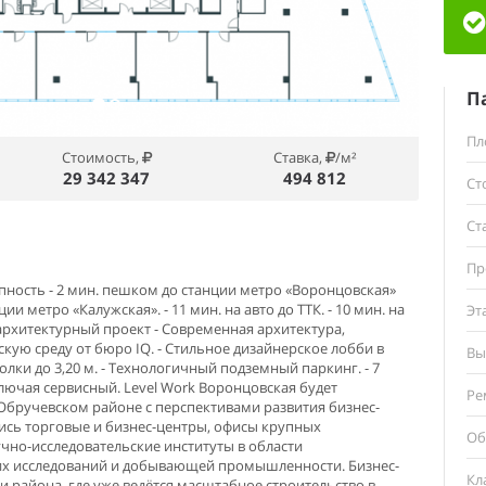
П
Пл
Стоимость,
Ставка,
/м²
29 342 347
494 812
Ст
Ст
Пр
пность - 2 мин. пешком до станции метро «Воронцовская»
ции метро «Калужская». - 11 мин. на авто до ТТК. - 10 мин. на
Эт
рхитектурный проект - Современная архитектура,
кую среду от бюро IQ. - Стильное дизайнерское лобби в
Вы
олки до 3,20 м. - Технологичный подземный паркинг. - 7
ключая сервисный. Level Work Воронцовская будет
Ре
Обручевском районе с перспективами развития бизнес-
ись торговые и бизнес-центры, офисы крупных
Об
чно-исследовательские институты в области
х исследований и добывающей промышленности. Бизнес-
Кл
ти района, где уже ведётся масштабное строительство в