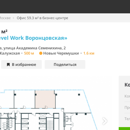
Москве
Офис 59.3 м² в бизнес-центре
 м²
evel Work Воронцовская»
а, улица Академика Семенихина, 2
Калужская
•
500 м
Новые Черемушки
•
1.6 км
В избранное
Поделиться
К
Ко
Пр
Те