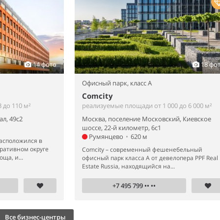
14 фото
18 фо
Офисный парк,
класс A
Comcity
 до 110 м²
реализуемые площади от 1 000 до 6 000 м²
л, 49с2
Москва, поселение Московский, Киевское
шоссе, 22-й километр, 6с1
Румянцево
•
620 м
расположился в
ративном округе
Comcity – современный фешенебельный
ща, и...
офисный парк класса А от девелопера PPF Real
Estate Russia, находящийся на...
+7 495 799 •• ••
Все бизнес-центры