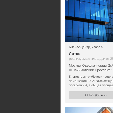
Бизнес-центр,
класс A
Лотос
реализуемые площади от 25
Москва, Одесская улица, 2к
Нахимовский Проспект
•
Бизнес-центр «Лотос» предла
помещения на 21 этажах зда
постройки А, а общая площадь
+7 495 966 •• ••