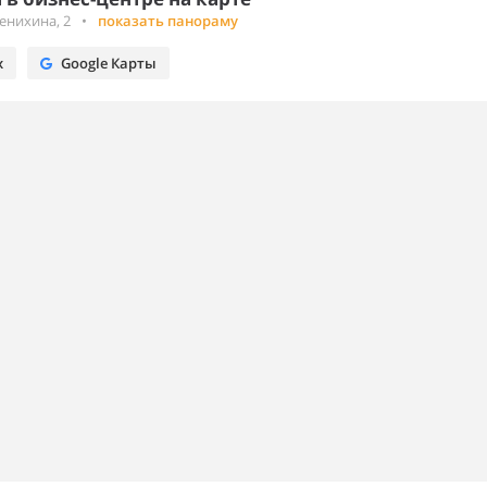
енихина, 2
•
показать панораму
х
Google Карты