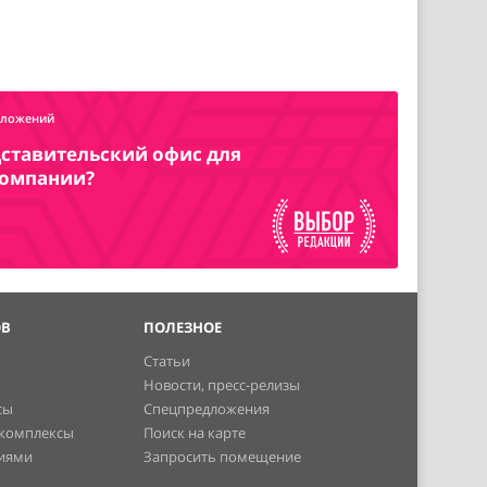
дложений
ставительский офис для
компании?
ОВ
ПОЛЕЗНОЕ
Статьи
Новости, пресс-релизы
сы
Спецпредложения
 комплексы
Поиск на карте
ниями
Запросить помещение