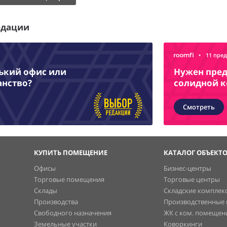
едации
•
11 пре
нький офис или
Нужен пред
анство?
солидной 
Смотреть
КУПИТЬ ПОМЕЩЕНИЕ
КАТАЛОГ ОБЪЕКТ
Офисы
Бизнес-центры
Торговые помещения
Торговые центры
Склады
Складские комплек
Производства
Производственные
Свободного назначения
ЖК с ком. помеще
Земельные участки
Коворкинги