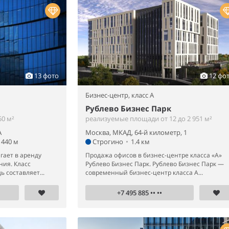
13 фото
12 фо
Бизнес-центр,
класс A
Рублево Бизнес Парк
0 м²
реализуемые площади от 12 до 2 951 м²
А
Москва, МКАД, 64-й километр, 1
440 м
Строгино
•
1.4 км
гает в аренду
Продажа офисов в бизнес-центре класса «А»
ния. Класс
Рублево Бизнес Парк. Рублево Бизнес Парк —
 составляет...
современный бизнес-центр класса А...
+7 495 885 •• ••