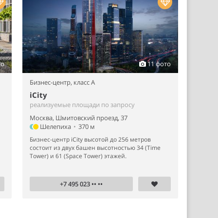
то
11 фото
Бизнес-центр,
класс A
iCity
реализуемые площади по запросу
Москва, Шмитовский проезд, 37
Шелепиха
•
370 м
Бизнес-центр iCity высотой до 256 метров
состоит из двух башен высотностью 34 (Time
Tower) и 61 (Space Tower) этажей.
+7 495 023 •• ••