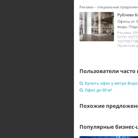
Реклама – специальные предложе
Рублево Б
Офисы от 3
виды. Подз
Реклама. ER
ОГРН 10377
10377001738
Проектная д
Пользователи часто 
Купить офис у метро Вор
Офис до 60 м²
Похожие предложен
Популярные бизнес-