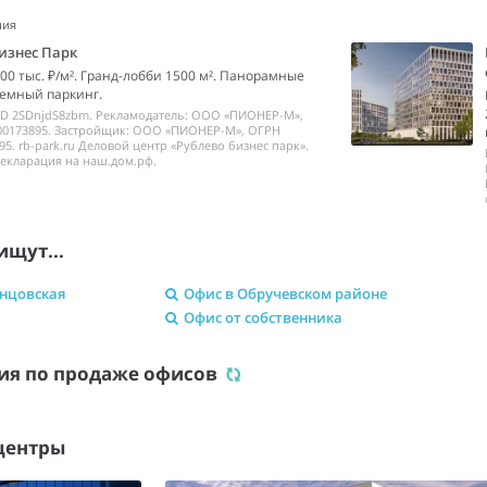
ния
изнес Парк
00 тыс. ₽/м². Гранд-лобби 1500 м². Панорамные
емный паркинг.
ID 2SDnjdS8zbm. Рекламодатель: ООО «ПИОНЕР-М»,
00173895. Застройщик: ООО «ПИОНЕР-М», ОГРН
95. rb-park.ru Деловой центр «Рублево бизнес парк».
екларация на наш.дом.рф.
ищут...
онцовская
Офис в Обручевском районе
Офис от собственника
ия по продаже офисов
центры