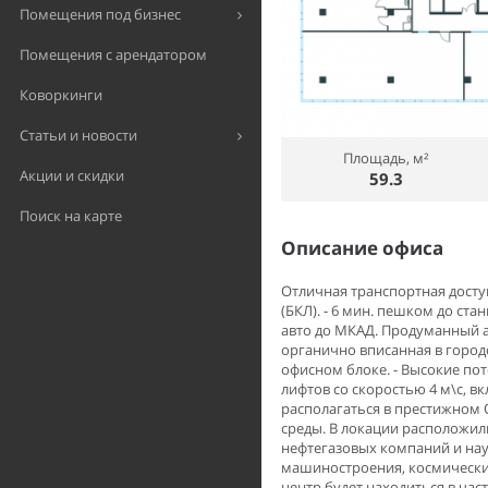
Помещения под бизнес
Помещения с арендатором
Коворкинги
Статьи и новости
Площадь, м²
Акции и скидки
59.3
Поиск на карте
Описание офиса
Отличная транспортная досту
(БКЛ). - 6 мин. пешком до стан
авто до МКАД. Продуманный а
органично вписанная в городс
офисном блоке. - Высокие пот
лифтов со скоростью 4 м\с, в
располагаться в престижном 
среды. В локации расположил
нефтегазовых компаний и нау
машиностроения, космически
центр будет находиться в час