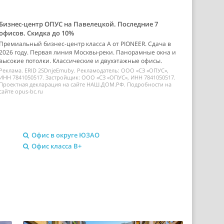
Бизнес-центр ОПУС на Павелецкой. Последние 7
офисов. Скидка до 10%
Премиальный бизнес-центр класса А от PIONEER. Сдача в
2026 году. Первая линия Москвы-реки. Панорамные окна и
высокие потолки. Классические и двухэтажные офисы.
Реклама. ERID 2SDnjeEmuby. Рекламодатель: ООО «СЗ «ОПУС»,
ИНН 7841050517. Застройщик: ООО «СЗ «ОПУС», ИНН 7841050517.
Проектная декларация на сайте НАШ.ДОМ.РФ. Подробности на
сайте opus-bc.ru
Офис в округе ЮЗАО
Офис класса B+