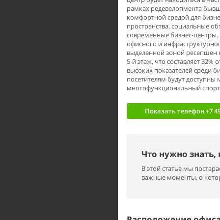
рамках редевелопмента бывш
комфортной средой для бизне
пространства, социальные об
современные бизнес-центры. 
офисного и инфраструктурног
выделенной зоной ресепшен н
5-й этаж, что составляет 32%
высоких показателей среди би
посетителям будут доступны м
многофункциональный спорти
Показать телефон
+7 49
Что нужно знать,
В этой статье мы поста
важные моменты, о котор
Расположение офиса 