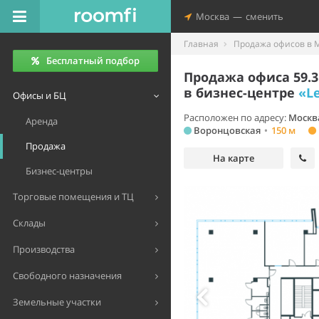
Москва
—
сменить
Главная
Продажа офисов в 
Бесплатный подбор
Продажа офиса 59.3
в бизнес-центре
«L
Офисы и БЦ
Расположен по адресу:
Москв
Аренда
Воронцовская
•
150 м
Продажа
На карте
Бизнес-центры
Торговые помещения и ТЦ
Склады
Производства
Свободного назначения
Земельные участки