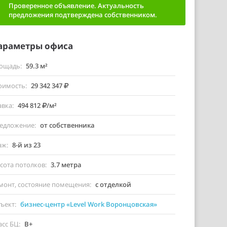
Проверенное объявление. Актуальность
предложения подтверждена собственником.
араметры офиса
ощадь
59.3 м²
оимость
29 342 347
авка
494 812
/м²
едложение
от собственника
аж
8-й из 23
сота потолков
3.7 метра
монт, состояние помещения
с отделкой
ъект
бизнес-центр «Level Work Воронцовская»
асс БЦ
B+