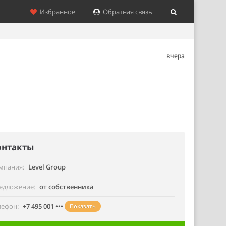
Избранное
Обратная связь
вчера
онтакты
мпания
Level Group
едложение
от собственника
лефон
+7 495 001 •••
Показать