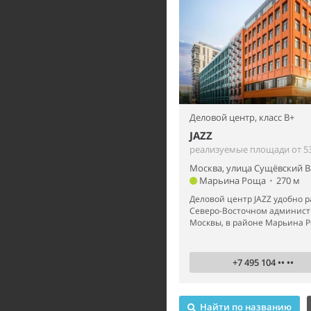
Деловой центр,
класс B+
JAZZ
реализуемые площади от 53
Москва, улица Сущёвский Ва
Марьина Роща
•
270 м
Деловой центр JAZZ удобно 
Северо-Восточном админист
Москвы, в районе Марьина Ро
+7 495 104 •• ••
Найти по названию