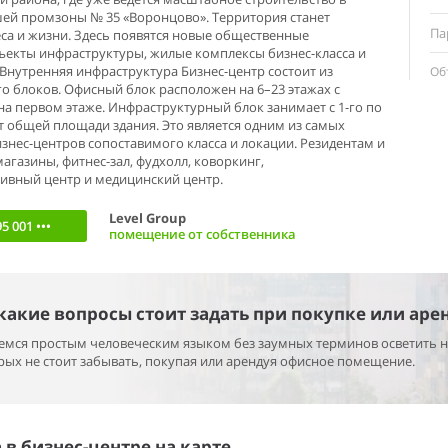
ей промзоны № 35 «Воронцово». Территория станет
Па
са и жизни. Здесь появятся новые общественные
ъекты инфраструктуры, жилые комплексы бизнес-класса и
Внутренняя инфраструктура Бизнес-центр состоит из
Об
о блоков. Офисный блок расположен на 6–23 этажах с
а первом этаже. Инфраструктурный блок занимает с 1-го по
 от общей площади здания. Это является одним из самых
знес-центров сопоставимого класса и локации. Резидентам и
агазины, фитнес-зал, фудхолл, коворкинг,
вный центр и медицинский центр.
Level Group
5 001 •••
помещение от собственника
 какие вопросы стоит задать при покупке или аре
раемся простым человеческим языком без заумных терминов осветить 
ых не стоит забывать, покупая или арендуя офисное помещение.
в бизнес-центре на карте