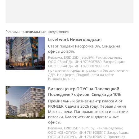
Реклама – специальные предложения
Level work Нижегородская
Старт продаж! Рассрочка 0%. Скидка на
офисы до 20%.
Реклама. ERID 2SDnjeted9M. Рекламодатель:
ООО СЗ «АПД», ИНН 9705087889. Застройщик:
ООО СЗ «АПД», ИНН 9705087889. Без
привлечения средств граждан и без заключения
ДДУ. Не оферта. Подробности на сайте
business.level.ru.
Бизнес-центр ОПУС на Павелецкой.
Последние 7 офисов. Скидка до 10%
Премиальный бизнес-центр класса А от
PIONEER. Сдача в 2026 году. Первая линия
Москвы-реки. Панорамные окна и высокие
потолки. Классические и двухэтажные
офисы.
Реклама. ERID 2SDnjeEmuby. Рекламодатель:
ООО «СЗ «ОПУС», ИНН 7841050517. Застройщик:
ООО «СЗ «ОПУС», ИНН 7841050517. Проектная