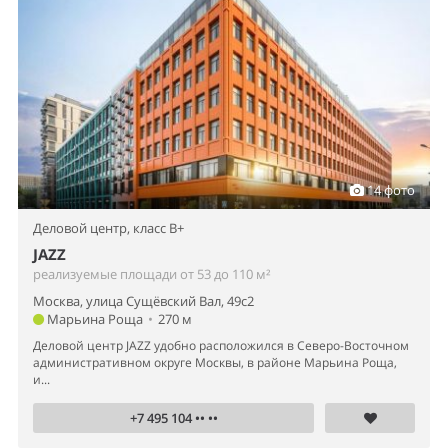
14 фото
Деловой центр,
класс B+
JAZZ
реализуемые площади от 53 до 110 м²
Москва, улица Сущёвский Вал, 49с2
Марьина Роща
•
270 м
Деловой центр JAZZ удобно расположился в Северо-Восточном
административном округе Москвы, в районе Марьина Роща,
и...
+7 495 104 •• ••