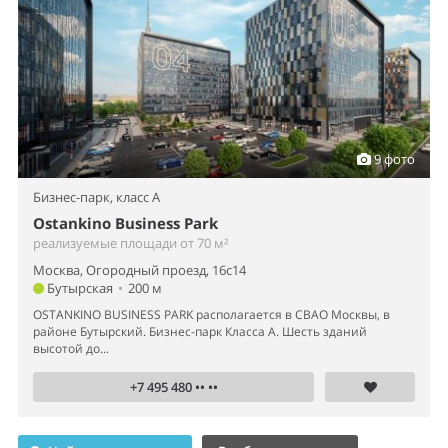
9 фото
Бизнес-парк,
класс A
Ostankino Business Park
реализуемые площади от 70 м²
Москва, Огородный проезд, 16с14
Бутырская
•
200 м
OSTANKINO BUSINESS PARK располагается в СВАО Москвы, в
районе Бутырский. Бизнес-парк Класса А. Шесть зданий
высотой до...
+7 495 480 •• ••