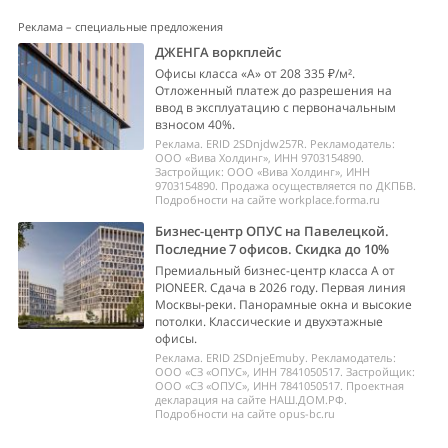
Реклама – специальные предложения
ДЖЕНГА воркплейс
Офисы класса «А» от 208 335 ₽/м².
Отложенный платеж до разрешения на
ввод в эксплуатацию с первоначальным
взносом 40%.
Реклама. ERID 2SDnjdw257R. Рекламодатель:
ООО «Вива Холдинг», ИНН 9703154890.
Застройщик: ООО «Вива Холдинг», ИНН
9703154890. Продажа осуществляется по ДКПБВ.
Подробности на сайте workplace.forma.ru
Бизнес-центр ОПУС на Павелецкой.
Последние 7 офисов. Скидка до 10%
Премиальный бизнес-центр класса А от
PIONEER. Сдача в 2026 году. Первая линия
Москвы-реки. Панорамные окна и высокие
потолки. Классические и двухэтажные
офисы.
Реклама. ERID 2SDnjeEmuby. Рекламодатель:
ООО «СЗ «ОПУС», ИНН 7841050517. Застройщик:
ООО «СЗ «ОПУС», ИНН 7841050517. Проектная
декларация на сайте НАШ.ДОМ.РФ.
Подробности на сайте opus-bc.ru