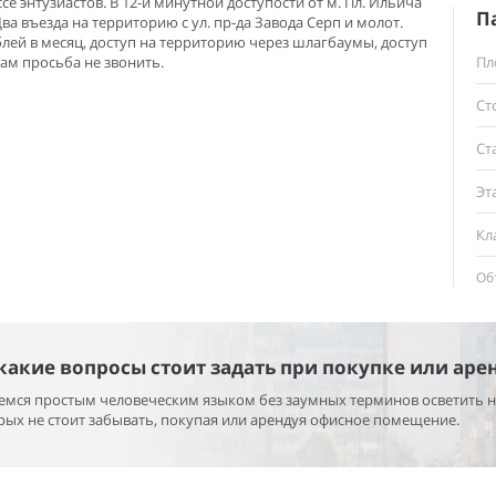
се энтузиастов. В 12-и минутной доступости от м. Пл. Ильича
П
ва въезда на территорию с ул. пр-да Завода Серп и молот.
лей в месяц, доступ на территорию через шлагбаумы, доступ
там просьба не звонить.
Пл
Ст
Ст
Эт
Кл
Об
 какие вопросы стоит задать при покупке или аре
раемся простым человеческим языком без заумных терминов осветить 
ых не стоит забывать, покупая или арендуя офисное помещение.