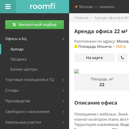
Москва
—
сменить
Главная
Аренда офисов в М
Бесплатный подбор
Аренда офиса 22 м²
Офисы и БЦ
Расположен по адресу:
Москв
Площадь Ильича
•
560 м
Аренда
На карте
Продажа
Бизнес-центры
Площадь, м²
Торговые помещения и ТЦ
22
Склады
Производства
Описание офиса
Свободного назначения
Помещение с мебелью. Энже. С
комнат на втором этаже, вкл 
Земельные участки
Территория охраняемая. Виде