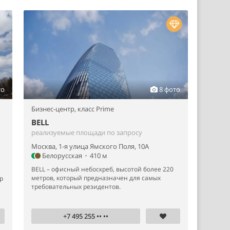
то
8 фото
Бизнес-центр,
класс Prime
BELL
реализуемые площади по запросу
Москва, 1-я улица Ямского Поля, 10А
Белорусская
•
410 м
BELL – офисный небоскреб, высотой более 220
метров, который предназначен для самых
р
требовательных резидентов.
+7 495 255 •• ••