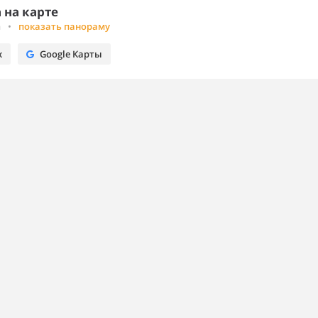
 на карте
а
•
показать панораму
х
Google Карты