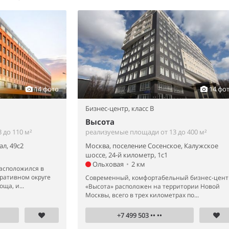
14 фото
14 фо
Бизнес-центр,
класс B
Высота
 до 110 м²
реализуемые площади от 13 до 400 м²
л, 49с2
Москва, поселение Сосенское, Калужское
шоссе, 24-й километр, 1с1
Ольховая
•
2 км
расположился в
ративном округе
Современный, комфортабельный бизнес-цент
ща, и...
«Высота» расположен на территории Новой
Москвы, всего в трех километрах по...
+7 499 503 •• ••