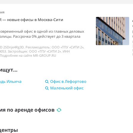
ния
R — новые офисы в Москва-Сити
современный офис в одной из главных деловых
олицы. Рассрочка 0% действует до 3 квартала
ID 2SDnje4Rg3D. Рекламодатель: ООО «ТПУ «СИТИ 2»,
053. Застройщик: ООО «ТПУ «СИТИ 2», ИНН
 Подробнее на сайте MR-GROUP.RU
ищут...
адь Ильича
Офис в Лефортово
Маленький офис
ия по аренде офисов
центры