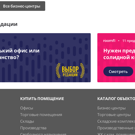
Все бизнес-центры
едации
•
11 пре
нький офис или
Нужен пред
анство?
солидной 
Смотреть
КУПИТЬ ПОМЕЩЕНИЕ
КАТАЛОГ ОБЪЕКТ
Офисы
Бизнес-центры
Торговые помещения
Торговые центры
Склады
Складские комплек
Производства
Производственные
Свободного назначения
ЖК с ком. помеще