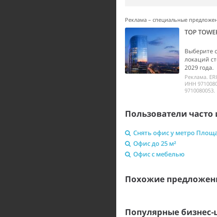
Реклама – специальные предложе
TOP TOWE
Выберите 
локаций ст
2029 года.
Реклама. ER
ИНН 9710080
9710080053.
Пользователи часто 
Снять офис у метро Площ
Офис до 25 м²
Офис с мебелью
Похожие предложен
Популярные бизнес-