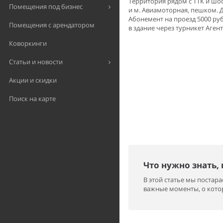
Территория рядом с ТТК и шос
Помещения под бизнес
и м. Авиамоторная, пешком. Д
Абонемент на проезд 5000 руб
Помещения с арендатором
в здание через турникет Аген
Коворкинги
Статьи и новости
Акции и скидки
Поиск на карте
Что нужно знать,
В этой статье мы поста
важные моменты, о котор