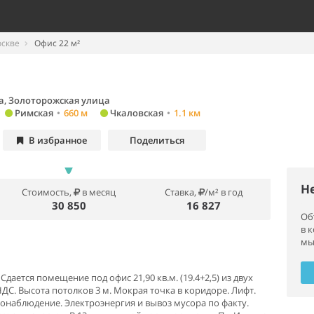
оскве
Офис 22 м²
а, Золоторожская улица
Римская
•
660 м
Чкаловская
•
1.1 км
В избранное
Поделиться
Н
Стоимость,
в месяц
Ставка,
/м² в год
30 850
16 827
Об
в 
мы
дается помещение под офис 21,90 кв.м. (19.4+2,5) из двух
НДС. Высота потолков 3 м. Мокрая точка в коридоре. Лифт.
онаблюдение. Электроэнергия и вывоз мусора по факту.