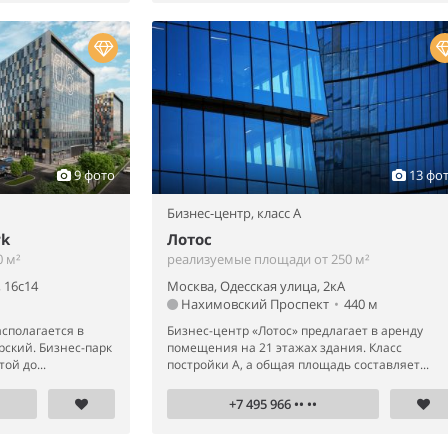
9 фото
13 фо
Бизнес-центр,
класс A
rk
Лотос
 м²
реализуемые площади от 250 м²
 16с14
Москва, Одесская улица, 2кА
Нахимовский Проспект
•
440 м
сполагается в
Бизнес-центр «Лотос» предлагает в аренду
рский. Бизнес-парк
помещения на 21 этажах здания. Класс
ой до...
постройки А, а общая площадь составляет...
+7 495 966 •• ••