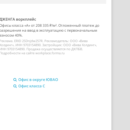
ДЖЕНГА воркплейс
Офисы класса «А» от 208 335 ₽/м². Отложенный платеж до
разрешения на ввод в эксплуатацию с первоначальным
взносом 40%.
Реклама. ERID 2SDnjdw257R. Рекламодатель: ООО «Вива
Холдинг», ИНН 9703154890. Застройщик: ООО «Вива Холдинг»,
ИНН 9703154890. Продажа осуществляется по ДКПБВ.
Подробности на сайте workplace.forma.ru
Офис в округе ЮВАО
Офис класса C