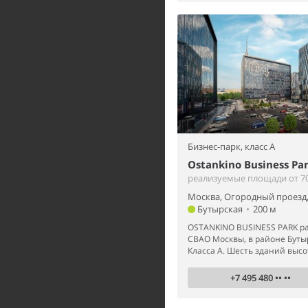
Бизнес-парк,
класс A
Ostankino Business Pa
реализуемые площади от 70
Москва, Огородный проезд,
Бутырская
•
200 м
OSTANKINO BUSINESS PARK ра
СВАО Москвы, в районе Буты
Класса А. Шесть зданий высот
+7 495 480 •• ••