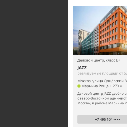
Деловой центр,
класс B+
JAZZ
реализуемые площади от 53
Москва, улица Сущёвский Ва
Марьина Роща
•
270 м
Деловой центр JAZZ удобно 
Северо-Восточном админист
Москвы, в районе Марьина Ро
+7 495 104 •• ••