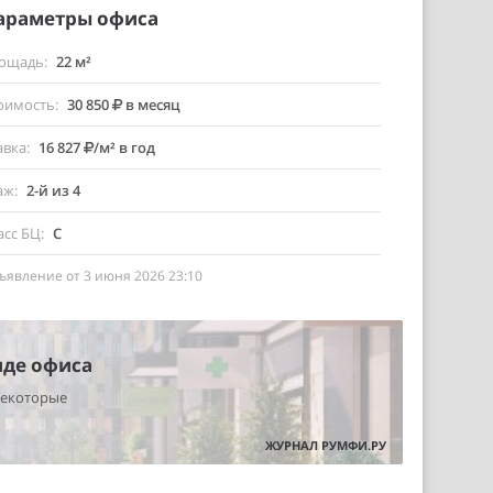
араметры офиса
ощадь
22 м²
оимость
30 850
в месяц
авка
16 827
/м² в год
аж
2-й из 4
асс БЦ
C
ъявление от 3 июня 2026 23:10
нде офиса
некоторые
ЖУРНАЛ РУМФИ.РУ