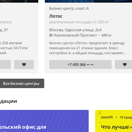
Бизнес-центр,
класс A
Лотос
апросу
реализуемые площади от 250 м²
, 37
Москва, Одесская улица, 2кА
Нахимовский Проспект
•
440 м
о 256 метров
Бизнес-центр «Лотос» предлагает в аренду
ностью 34 (Time
помещения на 21 этажах здания. Класс
жей.
постройки А, а общая площадь составляет...
+7 495 966 •• ••
Все бизнес-центры
едации
•
13 пре
ельский офис для
Что лучше 