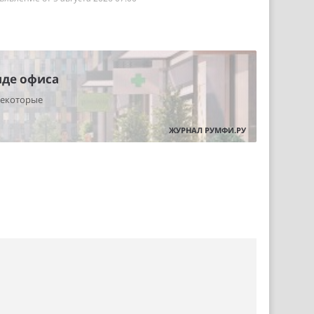
нде офиса
некоторые
ЖУРНАЛ РУМФИ.РУ