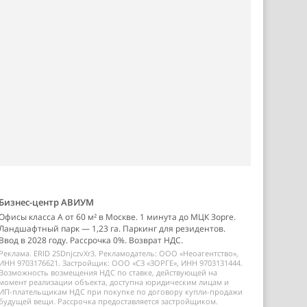
Бизнес-центр АВИУМ
Офисы класса А от 60 м² в Москве. 1 минута до МЦК Зорге.
Ландшафтный парк — 1,23 га. Паркинг для резидентов.
Ввод в 2028 году. Рассрочка 0%. Возврат НДС.
Реклама. ERID 2SDnjczvXr3. Рекламодатель: ООО «Неоагентство»,
ИНН 9703176621. Застройщик: ООО «СЗ «ЗОРГЕ», ИНН 9703131444.
Возможность возмещения НДС по ставке, действующей на
момент реализации объекта, доступна юридическим лицам и
ИП-плательщикам НДС при покупке по договору купли-продажи
будущей вещи. Рассрочка предоставляется застройщиком.