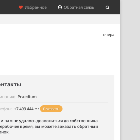
Избранное
Обратная связь
вчера
онтакты
мпания
Praedium
лефон
+7 499 444 •••
Показать
ли вам не удалось дозвониться до собственника
нерабочее время, вы можете заказать обратный
онок.