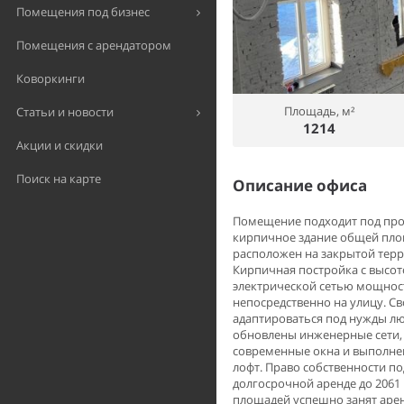
Помещения под бизнес
Помещения с арендатором
Коворкинги
Площадь, м²
Статьи и новости
1214
Акции и скидки
Поиск на карте
Описание офиса
Помещение подходит под прод
кирпичное здание общей пло
расположен на закрытой терр
Кирпичная постройка с высот
электрической сетью мощност
непосредственно на улицу. 
адаптироваться под нужды лю
обновлены инженерные сети, 
современные окна и выполне
лофт. Право собственности п
долгосрочной аренде до 2061
площадей успешно занят аре