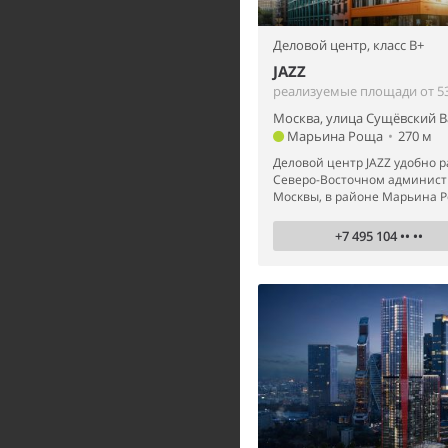
Деловой центр,
класс B+
JAZZ
реализуемые площади от 53
Москва, улица Сущёвский Ва
Марьина Роща
•
270 м
Деловой центр JAZZ удобно 
Северо-Восточном админист
Москвы, в районе Марьина Ро
+7 495 104 •• ••