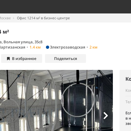
Москве
Офис 1214 м² в бизнес-центре
 м²
, Вольная улица, 35с8
артизанская
•
1.4 км
Электрозаводская
•
2 км
В избранное
Поделиться
К
Ко
Те
Ес
в 
зв