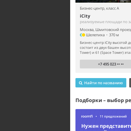
Бизнес-центр,
класс A
iCity
реализуемые площади по з
Москва, Шмитовский проезд
Шелепиха
•
370 м
Бизнес-центр iCity высотой д
состоит из двух башен высот
Tower) и 61 (Space Tower) эта
+7 495 023 •• ••
Найти по названию
Подборки – выбор р
•
11 предложений
Нужен представит