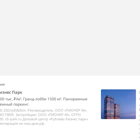
ния
изнес Парк
00 тыс. ₽/м². Гранд-лобби 1500 м². Панорамные
емный паркинг.
ID 2SDnjdS8zbm. Рекламодатель: ООО «ПИОНЕР-М»,
00173895. Застройщик: ООО «ПИОНЕР-М», ОГРН
95. rb-park.ru Деловой центр «Рублево бизнес парк».
екларация на наш.дом.рф.