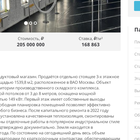
П
Стоимость,
Ставка,
/м²
Пл
205 000 000
168 863
Ст
Ст
уктовый магазин. Продаётся отдельно стоящее 3-х этажное
Эт
щадью 1539,8 м2, расположенное в ВАО Москвы. Объект
итории производственного складского комплекса.
Вы
ой потолков от 3 до 8 метров, оснащена мощной
ью 149 кВт. Первый этаж имеет собственные выходы
Ре
Свободная планировка помещений позволяет эффективно
бого бизнеса. После капитального ремонта в 2022 году
Об
установлена качественная теплоизоляция, смонтированы
ны отделочные работы в популярном индустриальном стиле
одтверждено документально. Земля находится в
Кл
 года. По состоянию на сегодняшний день весь объем
ндаторами по краткосрочным контрактам, обеспечивающим
Об