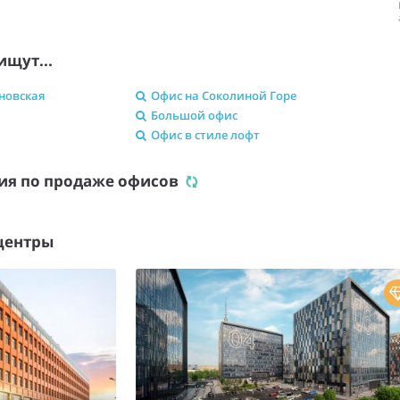
ищут...
новская
Офис на Соколиной Горе
Большой офис
Офис в стиле лофт
ия по продаже офисов
центры