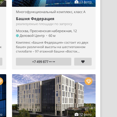
то
13 фото
Многофункциональный комплекс,
класс A
Башня Федерация
реализуемые площади по запросу
Москва, Пресненская набережная, 12
Деловой Центр
•
60 м
Комплекс «Башня Федерация» состоит из двух
к
башен различной высоты на шестиэтажном
стилобате – 97-этажной башни «Восток...
+7 499 877 •• ••
то
12 фото