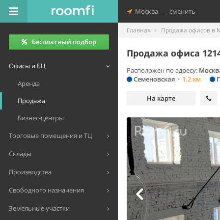
Москва
—
сменить
Главная
Продажа офисов в 
Бесплатный подбор
Продажа офиса 1214
Офисы и БЦ
Расположен по адресу:
Москва
Семеновская
•
1.2 км
П
Аренда
На карте
Продажа
Бизнес-центры
Торговые помещения и ТЦ
Склады
Производства
Свободного назначения
Земельные участки