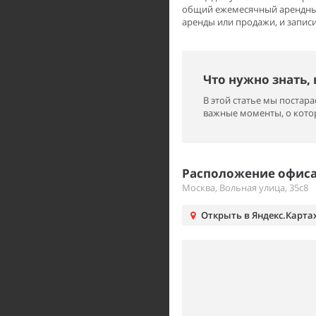
общий ежемесячный арендный
аренды или продажи, и записи
Что нужно знать,
В этой статье мы поста
важные моменты, о котор
Расположение офиса 
Москва, Вольная улица, 35с8
Открыть в Яндекс.Карта