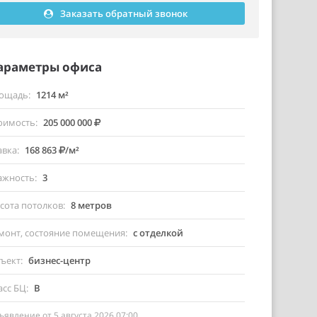
Заказать обратный звонок
араметры офиса
ощадь
1214 м²
оимость
205 000 000
авка
168 863
/м²
ажность
3
сота потолков
8 метров
монт, состояние помещения
с отделкой
ъект
бизнес-центр
асс БЦ
B
ъявление от 5 августа 2026 07:00