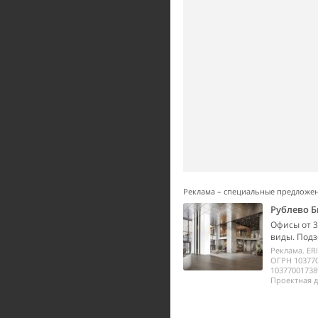
Реклама – специальные предложе
Рублево Б
Офисы от 3
виды. Подз
Реклама. ER
ОГРН 10377
10377001738
Проектная д