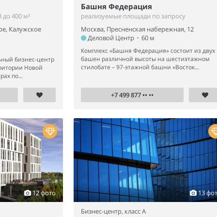
Башня Федерация
 до 400 м²
реализуемые площади по запросу
ое, Калужское
Москва, Пресненская набережная, 12
Деловой Центр
•
60 м
Комплекс «Башня Федерация» состоит из двух
башен различной высоты на шестиэтажном
ный бизнес-центр
стилобате – 97-этажной башни «Восток...
рритории Новой
ах по...
+7 499 877 •• ••
12 фото
13 фо
Бизнес-центр,
класс A