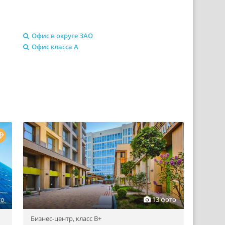
Офис в округе ЗАО
Офис класса A
то
13 фото
Бизнес-центр,
класс B+