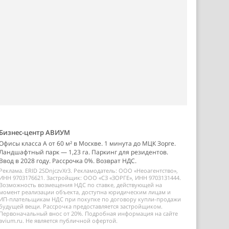
Бизнес-центр АВИУМ
Офисы класса А от 60 м² в Москве. 1 минута до МЦК Зорге.
Ландшафтный парк — 1,23 га. Паркинг для резидентов.
Ввод в 2028 году. Рассрочка 0%. Возврат НДС.
Реклама. ERID 2SDnjczvXr3. Рекламодатель: ООО «Неоагентство»,
ИНН 9703176621. Застройщик: ООО «СЗ «ЗОРГЕ», ИНН 9703131444.
Возможность возмещения НДС по ставке, действующей на
момент реализации объекта, доступна юридическим лицам и
ИП-плательщикам НДС при покупке по договору купли-продажи
будущей вещи. Рассрочка предоставляется застройщиком.
Первоначальный внос от 20%. Подробная информация на сайте
avium.ru. Не является публичной офертой.