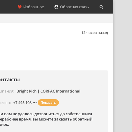
Избранное
Обратная связь
12 часов назад
онтакты
мпания
Bright Rich | CORFAC International
лефон
+7 495 108 •••
Показать
ли вам не удалось дозвониться до собственника
нерабочее время, вы можете заказать обратный
онок.