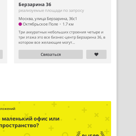
Берзарина 36
реализуемые площади по запросу
Москва, улица Берзарина, 36с1
Октябрьское Поле
•
1.7 км
Три аккуратных небольших строения четыре и
три этажа это все бизнес-центр Берзарина 36, в
котором все желающие могут...
Связаться
дложений
– маленький офис или
пространство?