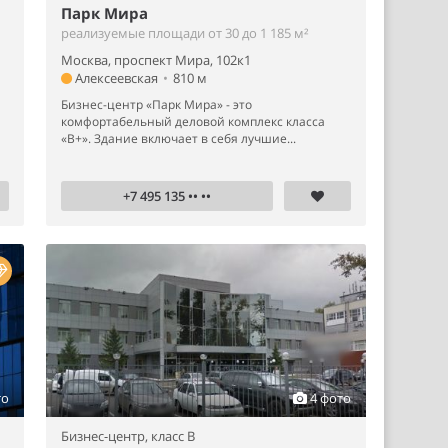
Парк Мира
реализуемые площади от 30 до 1 185 м²
Москва, проспект Мира, 102к1
Алексеевская
•
810 м
Бизнес-центр «Парк Мира» - это
комфортабельный деловой комплекс класса
«B+». Здание включает в себя лучшие...
+7 495 135 •• ••
то
4 фото
Бизнес-центр,
класс B