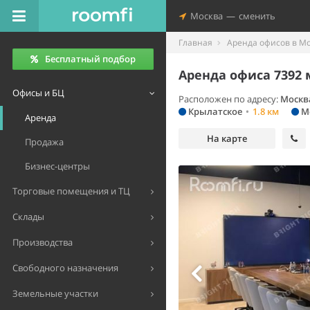
Москва
—
сменить
Главная
Аренда офисов в М
Бесплатный подбор
Аренда офиса 7392 
Офисы и БЦ
Расположен по адресу:
Москва
Крылатское
•
1.8 км
М
Аренда
На карте
Продажа
Бизнес-центры
Торговые помещения и ТЦ
Склады
Производства
Свободного назначения
Земельные участки