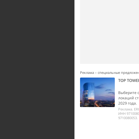
Реклама – специальные предложе
TOP TOWE
Выберите 
локаций ст
2029 года.
Реклама. ER
ИНН 9710080
9710080053.