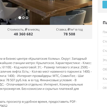
П
Стоимость,
в месяц
Ставка,
/м² в год
Пл
48 360 682
78 508
Ст
Ст
 м в бизнес-центре «Крылатские Холмы». Округ: Западный
Эт
ижайшие станции метро: Крылатское. Характеристики: - Класс:
61100; - Код налоговой: 31; - Размер типового этажа: 2500; -
Об
 Наличие лифта: Есть; - Кол-во мест наземного паркинга: 1400; -
нга: 1400; - Интернет-провайдеры: МТС, СовинТел; - Шаг
Кл
ка: 78 507 руб./кв. м в год. Финансовые условия: - В
ДС; - Оплачивается отдельно: Интернет, Коммунальные
Об
лектроэнергия. Без комиссии и скрытых платежей для
ать просмотр в удобное время, предоставить PDF-
79652