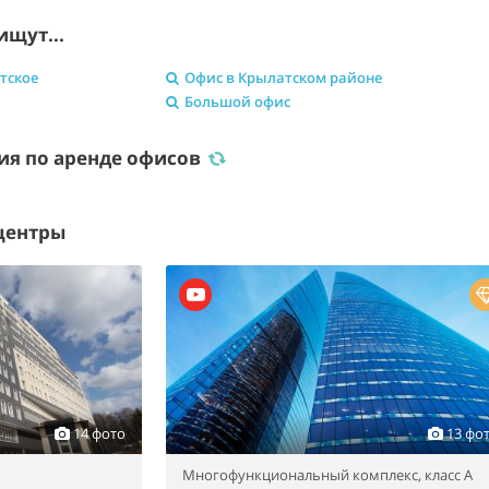
ищут...
тское
Офис в Крылатском районе
Большой офис
ия по аренде офисов
центры
14 фото
13 фо
Многофункциональный комплекс,
класс A