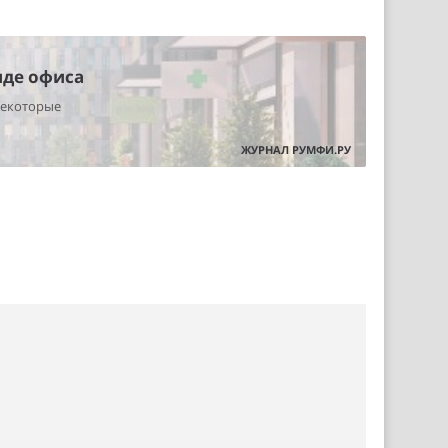
нде офиса
некоторые
ЖУРНАЛ РУМФИ.РУ