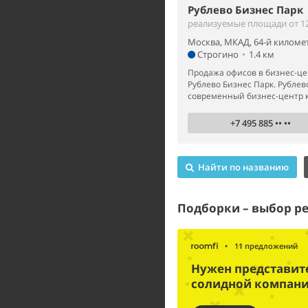
Рублево Бизнес Парк
реализуемые площади от 12 
Москва, МКАД, 64-й километ
Строгино
•
1.4 км
Продажа офисов в бизнес-це
Рублево Бизнес Парк. Рублев
современный бизнес-центр кл
+7 495 885 •• ••
Найти по названию
Подборки – выбор р
•
11 предложений
Нужен представит
солидной компан