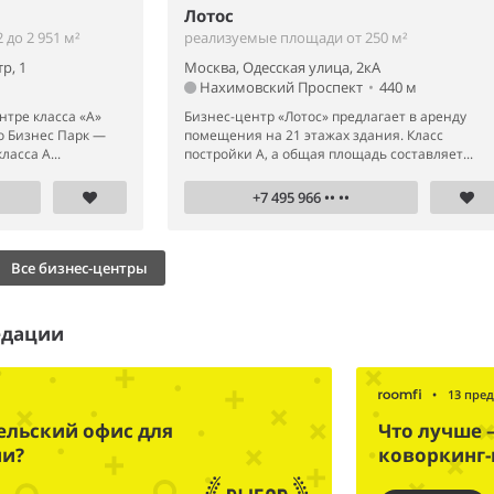
Лотос
до 2 951 м²
реализуемые площади от 250 м²
р, 1
Москва, Одесская улица, 2кА
Нахимовский Проспект
•
440 м
нтре класса «А»
Бизнес-центр «Лотос» предлагает в аренду
о Бизнес Парк —
помещения на 21 этажах здания. Класс
асса А...
постройки А, а общая площадь составляет...
+7 495 966 •• ••
Все бизнес-центры
едации
•
13 пре
ельский офис для
Что лучше 
ии?
коворкинг-