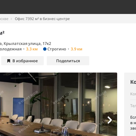
оскве
Офис 7392 м² в бизнес-центре
м²
, Крылатская улица, 17к2
олодежная
•
3.3 км
Строгино
•
3.9 км
В избранное
Поделиться
К
Ко
Те
Ес
в 
зв