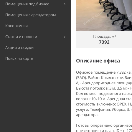
Помещения под бизнес
Помещения с арендатором
Коворкинги
Площадь, м²
Статьи и новости
7392
Акции и скидки
Поиск на карте
Описание офиса
Офисное помещение 7 392 кв.
(ЗАО). Район: Крылатское. Бл
A; - Арендопригодная площадь: 
Высота потолков: 3 м, 3.5 м; -
Кол-во мест подземного парки
колонн: 10x10 м. Арендная став
стоимость включено: OPEX, Н
услуги, Телефония, Уборка, Э
арендатора.
Готовы оперативно организов
презентацию и план. ID = c_17