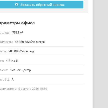
Заказать обратный звонок
араметры офиса
ощадь
7392 м²
оимость
48 360 682
в месяц
авка
78 508
/м² в год
аж
4-й из 6
ъект
бизнес-центр
асс БЦ
A
ъявление от 6 августа 2026 10:30