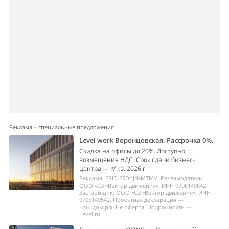
Реклама – специальные предложения
Level work Воронцовская. Рассрочка 0%.
Скидка на офисы до 20%. Доступно
возмещение НДС. Срок сдачи бизнес-
центра — IV кв. 2026 г.
Реклама. ERID 2SDnjdsMTMV. Рекламодатель:
ООО «СЗ «Вектор движения», ИНН 9705149542.
Застройщик: ООО «СЗ «Вектор движения», ИНН
9705149542. Проектная декларация —
наш.дом.рф. Не оферта. Подробности —
Level.ru