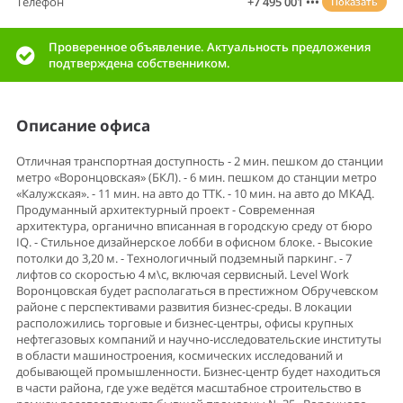
Телефон
+7 495 001 •••
Показать
Проверенное объявление. Актуальность предложения
подтверждена собственником.
Описание офиса
Отличная транспортная доступность - 2 мин. пешком до станции
метро «Воронцовская» (БКЛ). - 6 мин. пешком до станции метро
«Калужская». - 11 мин. на авто до ТТК. - 10 мин. на авто до МКАД.
Продуманный архитектурный проект - Современная
архитектура, органично вписанная в городскую среду от бюро
IQ. - Стильное дизайнерское лобби в офисном блоке. - Высокие
потолки до 3,20 м. - Технологичный подземный паркинг. - 7
лифтов со скоростью 4 м\с, включая сервисный. Level Work
Воронцовская будет располагаться в престижном Обручевском
районе с перспективами развития бизнес-среды. В локации
расположились торговые и бизнес-центры, офисы крупных
нефтегазовых компаний и научно-исследовательские институты
в области машиностроения, космических исследований и
добывающей промышленности. Бизнес-центр будет находиться
в части района, где уже ведётся масштабное строительство в