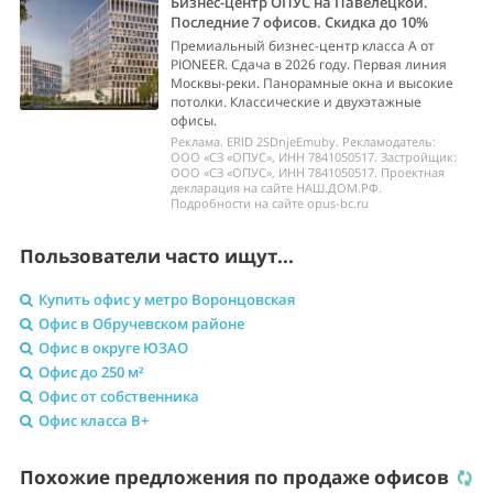
Бизнес-центр ОПУС на Павелецкой.
Последние 7 офисов. Скидка до 10%
Премиальный бизнес-центр класса А от
PIONEER. Сдача в 2026 году. Первая линия
Москвы-реки. Панорамные окна и высокие
потолки. Классические и двухэтажные
офисы.
Реклама. ERID 2SDnjeEmuby. Рекламодатель:
ООО «СЗ «ОПУС», ИНН 7841050517. Застройщик:
ООО «СЗ «ОПУС», ИНН 7841050517. Проектная
декларация на сайте НАШ.ДОМ.РФ.
Подробности на сайте opus-bc.ru
Пользователи часто ищут...
Купить офис у метро Воронцовская
Офис в Обручевском районе
Офис в округе ЮЗАО
Офис до 250 м²
Офис от собственника
Офис класса B+
Похожие предложения по продаже офисов