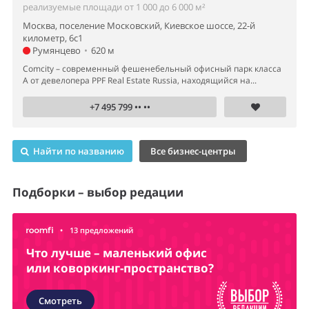
реализуемые площади от 1 000 до 6 000 м²
Москва, поселение Московский, Киевское шоссе, 22-й
километр, 6с1
Румянцево
•
620 м
Comcity – современный фешенебельный офисный парк класса
А от девелопера PPF Real Estate Russia, находящийся на...
+7 495 799 •• ••
Найти по названию
Все бизнес-центры
Подборки – выбор редации
•
13 предложений
Что лучше – маленький офис
или коворкинг-пространство?
Смотреть