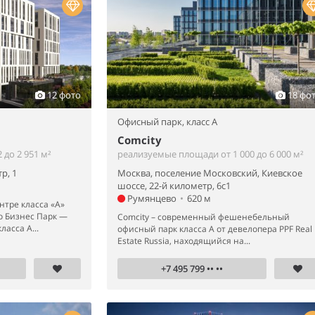
12 фото
18 фо
Офисный парк,
класс A
Comcity
до 2 951 м²
реализуемые площади от 1 000 до 6 000 м²
р, 1
Москва, поселение Московский, Киевское
шоссе, 22-й километр, 6с1
Румянцево
•
620 м
нтре класса «А»
о Бизнес Парк —
Comcity – современный фешенебельный
асса А...
офисный парк класса А от девелопера PPF Real
Estate Russia, находящийся на...
+7 495 799 •• ••