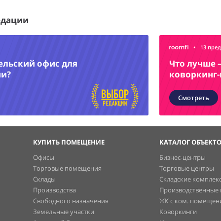
едации
•
13 пре
ельский офис для
Что лучше 
ии?
коворкинг-
Смотреть
КУПИТЬ ПОМЕЩЕНИЕ
КАТАЛОГ ОБЪЕКТ
Офисы
Бизнес-центры
Торговые помещения
Торговые центры
Склады
Складские комплек
Производства
Производственные
Свободного назначения
ЖК с ком. помеще
Земельные участки
Коворкинги