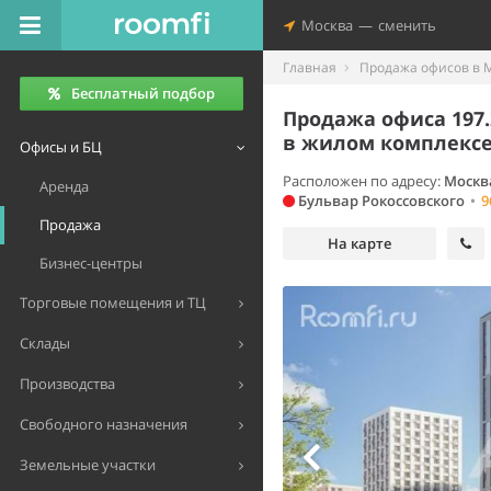
Москва
—
сменить
Главная
Продажа офисов в 
Бесплатный подбор
Продажа офиса 197.
в жилом комплекс
Офисы и БЦ
Расположен по адресу:
Москва
Аренда
Бульвар Рокоссовского
•
9
Продажа
На карте
Бизнес-центры
Торговые помещения и ТЦ
Склады
Производства
Свободного назначения
Земельные участки