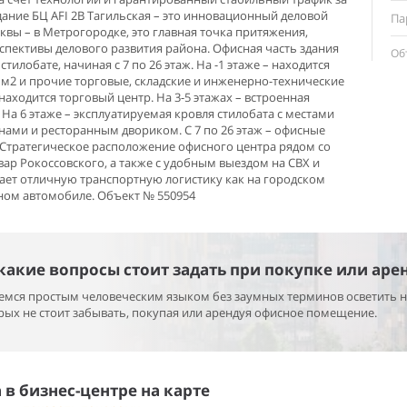
здание БЦ AFI 2B Тагильская – это инновационный деловой
Па
сквы – в Метрогородке, это главная точка притяжения,
спективы делового развития района. Офисная часть здания
Об
тилобате, начиная с 7 по 26 этаж. На -1 этаже – находится
м2 и прочие торговые, складские и инженерно-технические
 находится торговый центр. На 3-5 этажах – встроенная
На 6 этаже – эксплуатируемая кровля стилобата с местами
нами и ресторанным двориком. С 7 по 26 этаж – офисные
Стратегическое расположение офисного центра рядом со
ар Рокоссовского, а также с удобным выездом на СВХ и
ет отличную транспортную логистику как на городском
нном автомобиле. Объект № 550954
 какие вопросы стоит задать при покупке или аре
раемся простым человеческим языком без заумных терминов осветить 
ых не стоит забывать, покупая или арендуя офисное помещение.
в бизнес-центре на карте