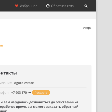
Избранное
Обратная связь
вчера
 км
онтакты
мпания
Agora estate
лефон
+7 903 170 •••
Показать
ли вам не удалось дозвониться до собственника
нерабочее время, вы можете заказать обратный
онок.