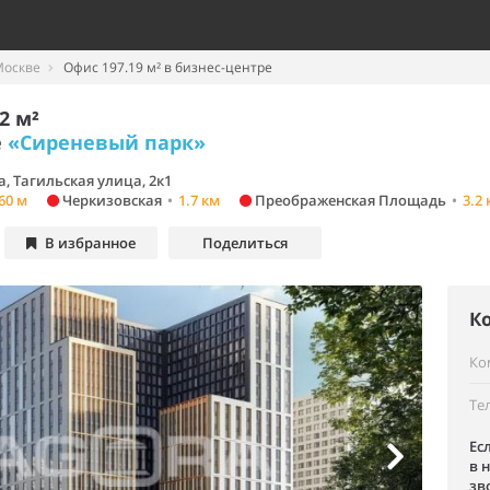
Москве
Офис 197.19 м² в бизнес-центре
2 м²
е
«Сиреневый парк»
, Тагильская улица, 2к1
60 м
Черкизовская
•
1.7 км
Преображенская Площадь
•
3.2
В избранное
Поделиться
К
Ко
Те
Ес
в 
зв