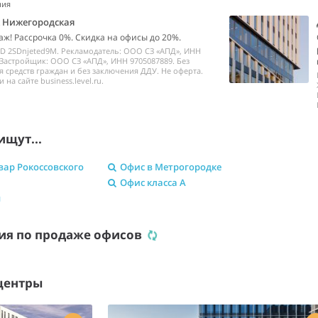
ния
k Нижегородская
аж! Рассрочка 0%. Скидка на офисы до 20%.
ID 2SDnjeted9M. Рекламодатель: ООО СЗ «АПД», ИНН
 Застройщик: ООО СЗ «АПД», ИНН 9705087889. Без
 средств граждан и без заключения ДДУ. Не оферта.
на сайте business.level.ru.
ищут...
вар Рокоссовского
Офис в Метрогородке
Офис класса A
м
ия по продаже офисов
центры