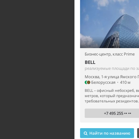
Бизнес-центр,
класс Prime
BELL
реализуемые площади по з
Москва, 1-я улица Ямского 
Белорусская
•
410 м
BELL – офисный небоскреб, в
метров, который предназнач
требовательных резидентов.
+7 495 255 •• ••
Найти по названию