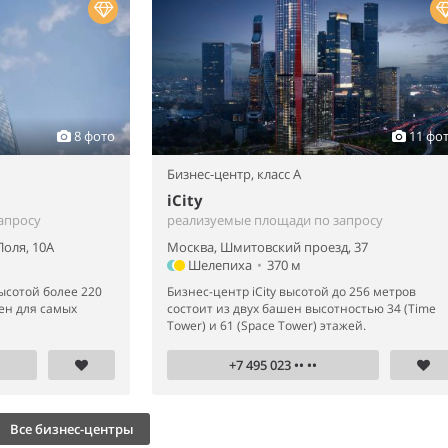
8 фото
11 фо
Бизнес-центр,
класс A
iCity
апросу
реализуемые площади по запросу
Поля, 10А
Москва, Шмитовский проезд, 37
Шелепиха
•
370 м
ысотой более 220
Бизнес-центр iCity высотой до 256 метров
ен для самых
состоит из двух башен высотностью 34 (Time
Tower) и 61 (Space Tower) этажей.
+7 495 023 •• ••
Все бизнес-центры