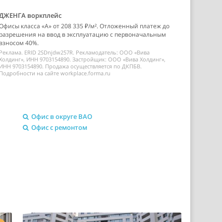
ДЖЕНГА воркплейс
Офисы класса «А» от 208 335 ₽/м². Отложенный платеж до
разрешения на ввод в эксплуатацию с первоначальным
взносом 40%.
Реклама. ERID 2SDnjdw257R. Рекламодатель: ООО «Вива
Холдинг», ИНН 9703154890. Застройщик: ООО «Вива Холдинг»,
ИНН 9703154890. Продажа осуществляется по ДКПБВ.
Подробности на сайте workplace.forma.ru
Офис в округе ВАО
Офис с ремонтом