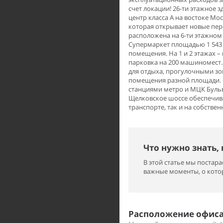
счет локации! 26-ти этажное 
центр класса А на востоке Мо
которая открывает новые пер
расположена на 6-ти этажном с
Супермаркет площадью 1 543 
помещения. На 1 и 2 этажах –
парковка на 200 машиномест. 
для отдыха, прогулочными зо
помещения разной площади. 
станциями метро и МЦК Бульв
Щелковское шоссе обеспечива
транспорте, так и на собстве
Что нужно знать,
В этой статье мы поста
важные моменты, о котор
Расположение офиса 