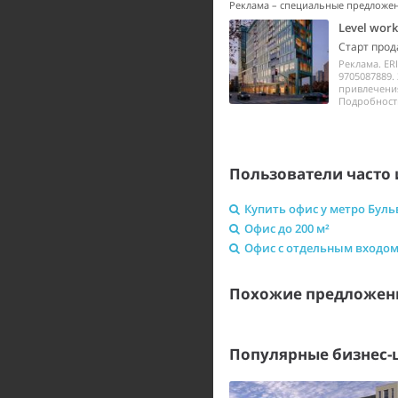
Реклама – специальные предложе
Level wor
Старт прод
Реклама. ER
9705087889.
привлечения
Подробности 
Пользователи часто 
Купить офис у метро Буль
Офис до 200 м²
Офис с отдельным входо
Похожие предложен
Популярные бизнес-