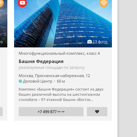
то
13 фото
Многофункциональный комплекс,
класс A
Башня Федерация
реализуемые площади по запросу
Москва, Пресненская набережная, 12
Деловой Центр
•
60 м
Комплекс «Башня Федерация» состоит из двух
башен различной высоты на шестиэтажном
стилобате – 97-этажной башни «Восток...
+7 499 877 •• ••