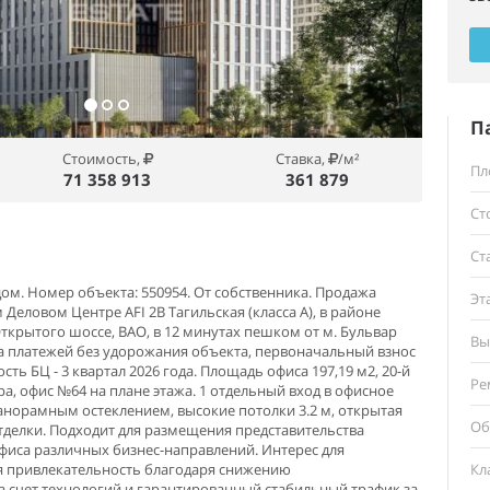
П
Стоимость,
Ставка,
/м²
Пл
71 358 913
361 879
Ст
Ст
м. Номер объекта: 550954. От собственника. Продажа
Эт
еловом Центре AFI 2B Тагильская (класса А), в районе
ткрытого шоссе, ВАО, в 12 минутах пешком от м. Бульвар
Вы
ка платежей без удорожания объекта, первоначальный взнос
ть БЦ - 3 квартал 2026 года. Площадь офиса 197,19 м2, 20-й
Ре
ра, офис №64 на плане этажа. 1 отдельный вход в офисное
анорамным остеклением, высокие потолки 3.2 м, открытая
Об
отделки. Подходит для размещения представительства
фиса различных бизнес-направлений. Интерес для
я привлекательность благодаря снижению
Кл
а счет технологий и гарантированный стабильный трафик за