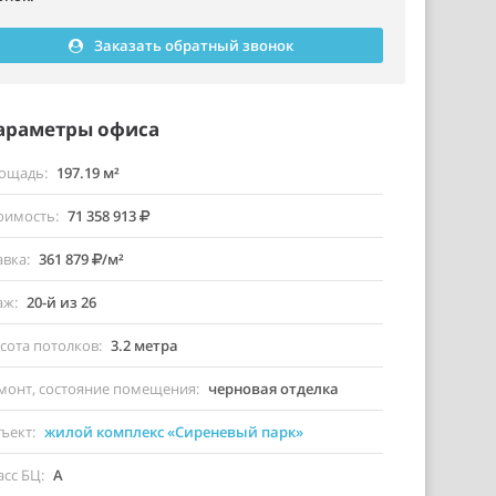
Заказать обратный звонок
араметры офиса
ощадь
197.19 м²
оимость
71 358 913
авка
361 879
/м²
аж
20-й из 26
сота потолков
3.2 метра
монт, состояние помещения
черновая отделка
ъект
жилой комплекс «Сиреневый парк»
асс БЦ
A