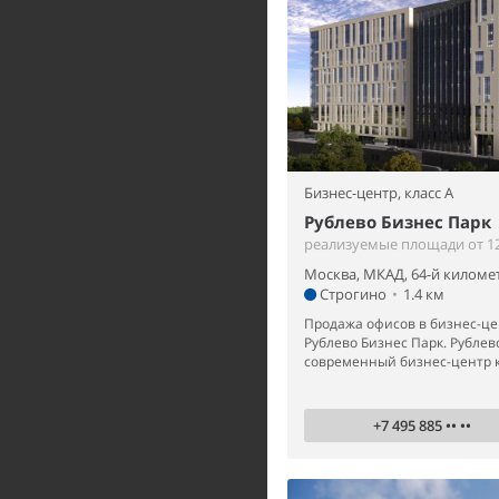
Бизнес-центр,
класс A
Рублево Бизнес Парк
реализуемые площади от 12 
Москва, МКАД, 64-й километ
Строгино
•
1.4 км
Продажа офисов в бизнес-це
Рублево Бизнес Парк. Рублев
современный бизнес-центр кл
+7 495 885 •• ••