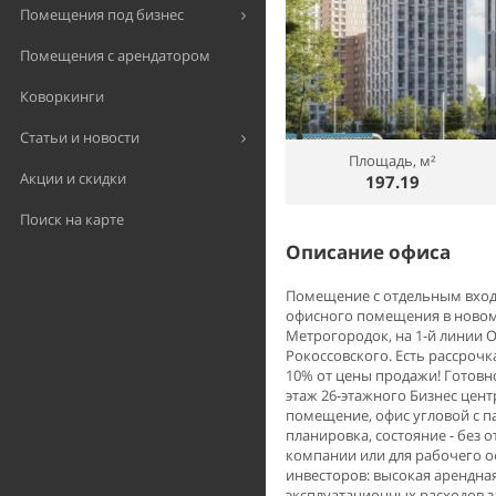
Помещения под бизнес
Помещения с арендатором
Коворкинги
Статьи и новости
Площадь, м²
Акции и скидки
197.19
Поиск на карте
Описание офиса
Помещение с отдельным входо
офисного помещения в новом Д
Метрогородок, на 1-й линии О
Рокоссовского. Есть рассроч
10% от цены продажи! Готовнос
этаж 26-этажного Бизнес цент
помещение, офис угловой с п
планировка, состояние - без 
компании или для рабочего о
инвесторов: высокая арендна
эксплуатационных расходов з