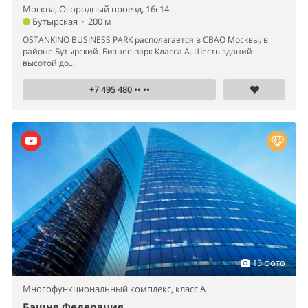
Москва, Огородный проезд, 16с14
Бутырская
•
200 м
OSTANKINO BUSINESS PARK располагается в СВАО Москвы, в
районе Бутырский. Бизнес-парк Класса А. Шесть зданий
высотой до...
+7 495 480 •• ••
13 фото
Многофункциональный комплекс,
класс A
Башня Федерация