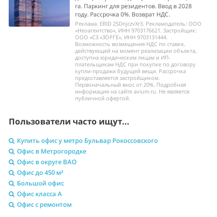
га. Паркинг для резидентов. Ввод в 2028
году. Рассрочка 0%. Возврат НДС.
Реклама. ERID 2SDnjczvXr3. Рекламодатель: ООО
«Неоагентство», ИНН 9703176621. Застройщик:
ООО «СЗ «ЗОРГЕ», ИНН 9703131444.
Возможность возмещения НДС по ставке,
действующей на момент реализации объекта,
доступна юридическим лицам и ИП-
плательщикам НДС при покупке по договору
купли-продажи будущей вещи. Рассрочка
предоставляется застройщиком.
Первоначальный внос от 20%. Подробная
информация на сайте avium.ru. Не является
публичной офертой.
Пользователи часто ищут...
Купить офис у метро Бульвар Рокоссовского
Офис в Метрогородке
Офис в округе ВАО
Офис до 450 м²
Большой офис
Офис класса A
Офис с ремонтом