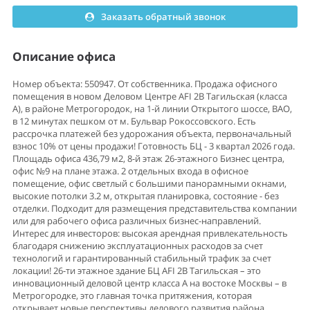
Заказать обратный звонок
Описание офиса
Номер объекта: 550947. От собственника. Продажа офисного
помещения в новом Деловом Центре AFI 2B Тагильская (класса
А), в районе Метрогородок, на 1-й линии Открытого шоссе, ВАО,
в 12 минутах пешком от м. Бульвар Рокоссовского. Есть
рассрочка платежей без удорожания объекта, первоначальный
взнос 10% от цены продажи! Готовность БЦ - 3 квартал 2026 года.
Площадь офиса 436,79 м2, 8-й этаж 26-этажного Бизнес центра,
офис №9 на плане этажа. 2 отдельных входа в офисное
помещение, офис светлый с большими панорамными окнами,
высокие потолки 3.2 м, открытая планировка, состояние - без
отделки. Подходит для размещения представительства компании
или для рабочего офиса различных бизнес-направлений.
Интерес для инвесторов: высокая арендная привлекательность
благодаря снижению эксплуатационных расходов за счет
технологий и гарантированный стабильный трафик за счет
локации! 26-ти этажное здание БЦ AFI 2B Тагильская – это
инновационный деловой центр класса А на востоке Москвы – в
Метрогородке, это главная точка притяжения, которая
открывает новые перспективы делового развития района.