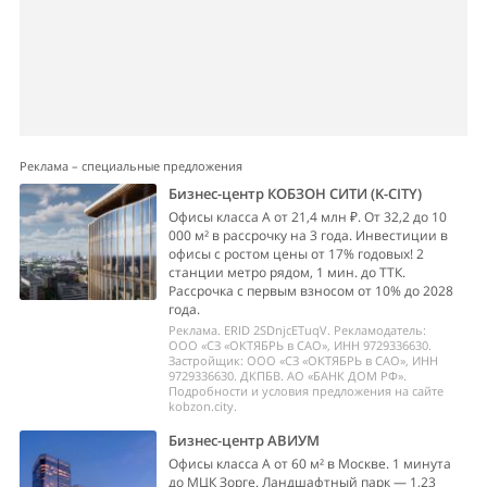
Реклама – специальные предложения
Бизнес-центр КОБЗОН СИТИ (K-CITY)
Офисы класса А от 21,4 млн ₽. От 32,2 до 10
000 м² в рассрочку на 3 года. Инвестиции в
офисы с ростом цены от 17% годовых! 2
станции метро рядом, 1 мин. до ТТК.
Рассрочка с первым взносом от 10% до 2028
года.
Реклама. ERID 2SDnjcETuqV. Рекламодатель:
ООО «СЗ «ОКТЯБРЬ в САО», ИНН 9729336630.
Застройщик: ООО «СЗ «ОКТЯБРЬ в САО», ИНН
9729336630. ДКПБВ. АО «БАНК ДОМ РФ».
Подробности и условия предложения на сайте
kobzon.city.
Бизнес-центр АВИУМ
Офисы класса А от 60 м² в Москве. 1 минута
до МЦК Зорге. Ландшафтный парк — 1,23