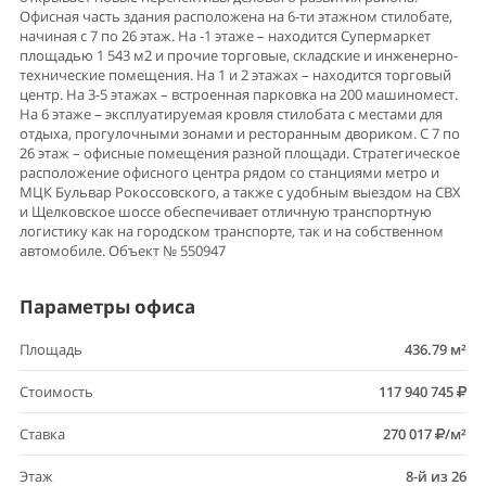
Офисная часть здания расположена на 6-ти этажном стилобате,
начиная с 7 по 26 этаж. На -1 этаже – находится Супермаркет
площадью 1 543 м2 и прочие торговые, складские и инженерно-
технические помещения. На 1 и 2 этажах – находится торговый
центр. На 3-5 этажах – встроенная парковка на 200 машиномест.
На 6 этаже – эксплуатируемая кровля стилобата с местами для
отдыха, прогулочными зонами и ресторанным двориком. С 7 по
26 этаж – офисные помещения разной площади. Стратегическое
расположение офисного центра рядом со станциями метро и
МЦК Бульвар Рокоссовского, а также с удобным выездом на СВХ
и Щелковское шоссе обеспечивает отличную транспортную
логистику как на городском транспорте, так и на собственном
автомобиле. Объект № 550947
Параметры офиса
Площадь
436.79 м²
Стоимость
117 940 745
Ставка
270 017
/м²
Этаж
8-й из 26