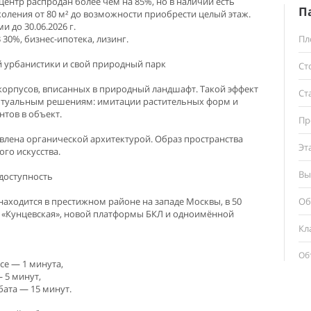
ентр распродан более чем на 85%, но в наличии есть
П
ления от 80 м² до возможности приобрести целый этаж.
 до 30.06.2026 г.
 30%, бизнес-ипотека, лизинг.
Пл
 урбанистики и свой природный парк
Ст
 корпусов, вписанных в природный ландшафт. Такой эффект
Ст
ептуальным решениям: имитации растительных форм и
тов в объект.
Пр
влена органической архитектурой. Образ пространства
Эт
го искусства.
Вы
доступность
находится в престижном районе на западе Москвы, в 50
Об
о «Кунцевская», новой платформы БКЛ и одноимённой
Кл
Об
се — 1 минута,
— 5 минут,
бата — 15 минут.