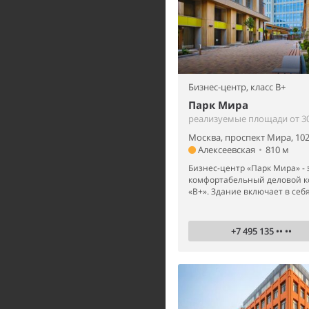
Бизнес-центр,
класс B+
Парк Мира
реализуемые площади от 30 
Москва, проспект Мира, 10
Алексеевская
•
810 м
Бизнес-центр «Парк Мира» - 
комфортабельный деловой к
«B+». Здание включает в себя
+7 495 135 •• ••