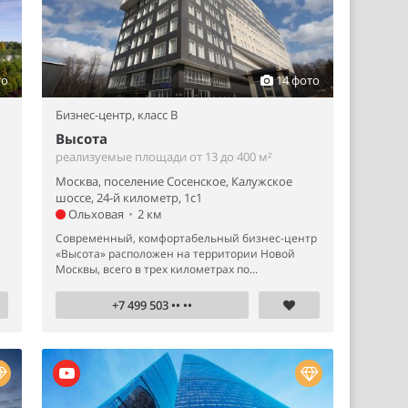
то
14 фото
Бизнес-центр,
класс B
Высота
реализуемые площади от 13 до 400 м²
Москва, поселение Сосенское, Калужское
шоссе, 24-й километр, 1с1
Ольховая
•
2 км
Современный, комфортабельный бизнес-центр
«Высота» расположен на территории Новой
Москвы, всего в трех километрах по...
+7 499 503 •• ••