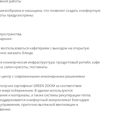
ивной работы
азнообразна и насыщена, что позволит создать комфортную
аботы предусмотрены:
ространства,
аркинг.
т воспользоваться кафетерием с выходом на открытую
нно заказать блюда.
я коммерческая инфраструктура: продуктовый ритейл, кафе
ка, салон красоты, постаматы.
с-центр с современными инженерными решениями
 получил сертификат GREEN ZOOM за соответствие
 энергосбережение. В здании используются
ние и материалы, а также системы рекуперации тепла.
д поддерживается комфортный микроклимат благодаря
 управления, приточно-вытяжной вентиляции и
ванию.