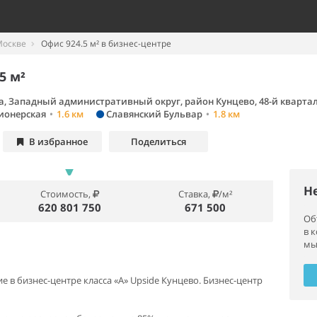
Москве
Офис 924.5 м² в бизнес-центре
5 м²
а, Западный административный округ, район Кунцево, 48-й кварта
ионерская
•
1.6 км
Славянский Бульвар
•
1.8 км
В избранное
Поделиться
Н
Стоимость,
Ставка,
/м²
620 801 750
671 500
Об
в 
мы
в бизнес-центре класса «А» Upside Кунцево. Бизнес-центр