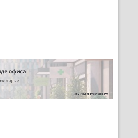
нде офиса
некоторые
ЖУРНАЛ РУМФИ.РУ