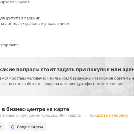
форта включают:
ля доступа в паркинг,
ты с интеллектуальным управлением,
velopment.
 какие вопросы стоит задать при покупке или аре
раемся простым человеческим языком без заумных терминов осветить 
ых не стоит забывать, покупая или арендуя офисное помещение.
в бизнес-центре на карте
тивный округ, район Кунцево, 48-й квартал
•
показать панораму
х
Google Карты