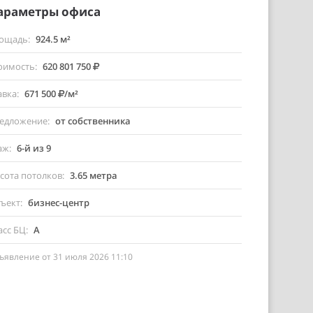
араметры офиса
ощадь
924.5 м²
оимость
620 801 750
авка
671 500
/м²
едложение
от собственника
аж
6-й из 9
сота потолков
3.65 метра
ъект
бизнес-центр
асс БЦ
A
ъявление от 31 июля 2026 11:10