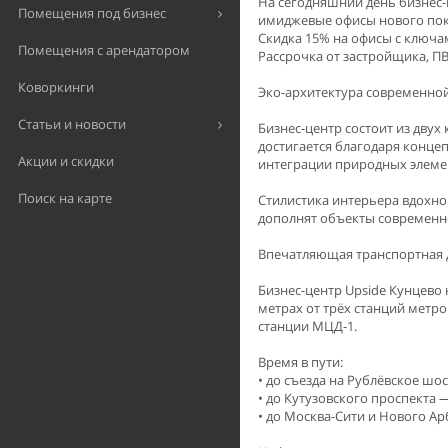
На сегодняшний день бизнес-ц
Помещения под бизнес
имиджевые офисы нового поко
Скидка 15% на офисы с ключами
Помещения с арендатором
Рассрочка от застройщика, ПВ
Коворкинги
Эко-архитектура современной
Статьи и новости
Бизнес-центр состоит из двух
достигается благодаря конц
Акции и скидки
интеграции природных элемен
Поиск на карте
Стилистика интерьера вдохно
дополнят объекты современно
Впечатляющая транспортная 
Бизнес-центр Upside Кунцево 
метрах от трёх станций метр
станции МЦД-1.
Время в пути:
• до съезда на Рублёвское шос
• до Кутузовского проспекта 
• до Москва-Сити и Нового Ар