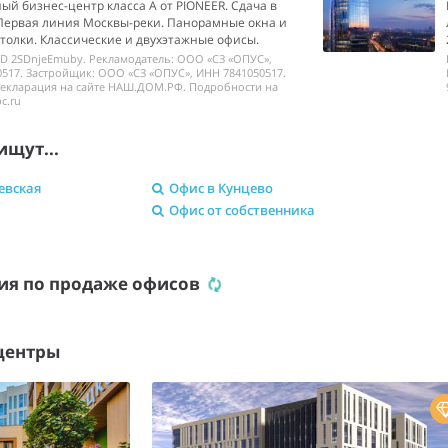
й бизнес-центр класса А от PIONEER. Сдача в
 Первая линия Москвы-реки. Панорамные окна и
толки. Классические и двухэтажные офисы.
ID 2SDnjeEmuby. Рекламодатель: ООО «СЗ «ОПУС»,
517. Застройщик: ООО «СЗ «ОПУС», ИНН 7841050517.
декларация на сайте НАШ.ДОМ.РФ. Подробности на
c.ru
ищут...
евская
Офис в Кунцево
Офис от собственника
ия по продаже офисов
центры