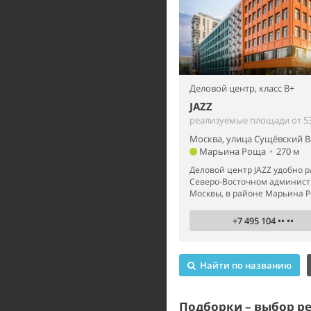
Деловой центр,
класс B+
JAZZ
реализуемые площади от 53
Москва, улица Сущёвский Ва
Марьина Роща
•
270 м
Деловой центр JAZZ удобно 
Северо-Восточном админист
Москвы, в районе Марьина Ро
+7 495 104 •• ••
Найти по названию
Подборки – выбор р