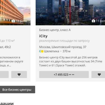
14 фото
11 фо
Бизнес-центр,
класс A
iCity
 до 110 м²
реализуемые площади по запросу
л, 49с2
Москва, Шмитовский проезд, 37
Шелепиха
•
370 м
расположился в
Бизнес-центр iCity высотой до 256 метров
ративном округе
состоит из двух башен высотностью 34 (Time
ща, и...
Tower) и 61 (Space Tower) этажей.
+7 495 023 •• ••
Все бизнес-центры
едации