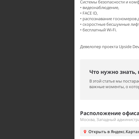
Системы безопасности и ком
• видеонаблюдение,
• FACE ID,
• распознавание госномеров д
• скоростные бесшумные лиф
• бесплатный Wi-Fi.
Девелопер проекта Upside De
Что нужно знать,
В этой статье мы поста
важные моменты, о котор
Расположение офиса 
Москва, Западный администра
Открыть в Яндекс.Карта