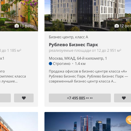
13 фото
12 фо
Бизнес-центр,
класс A
Рублево Бизнес Парк
до 1 185 м²
реализуемые площади от 12 до 2 951 м²
2к1
Москва, МКАД, 64-й километр, 1
Строгино
•
1.4 км
это
Продажа офисов в бизнес-центре класса «А»
омплекс класса
Рублево Бизнес Парк. Рублево Бизнес Парк —
 лучшие...
современный бизнес-центр класса А...
+7 495 885 •• ••