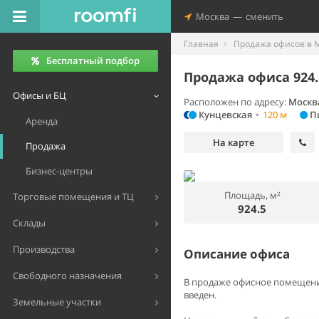
Москва
—
сменить
Главная
Продажа офисов в 
Бесплатный подбор
Продажа офиса 924.
Офисы и БЦ
Расположен по адресу:
Москв
Кунцевская
•
120 м
П
Аренда
На карте
Продажа
Бизнес-центры
Площадь, м²
Торговые помещения и ТЦ
924.5
Склады
Производства
Описание офиса
Свободного назначения
В продаже офисное помещение 
введен.
Земельные участки