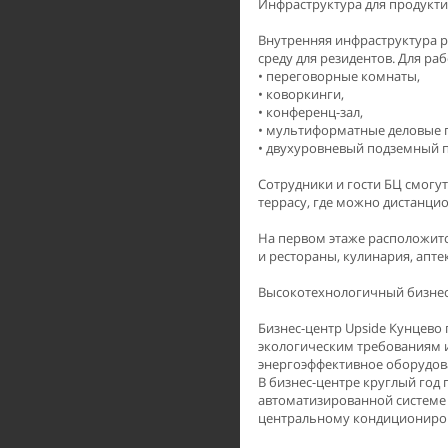
Инфраструктура для продукт
Внутренняя инфраструктура р
среду для резидентов. Для р
• переговорные комнаты,
• коворкинги,
• конференц-зал,
• мультиформатные деловые п
• двухуровневый подземный п
Сотрудники и гости БЦ смогу
террасу, где можно дистанцио
На первом этаже расположитс
и рестораны, кулинария, апте
Высокотехнологичный бизне
Бизнес-центр Upside Кунцево
экологическим требованиям и
энергоэффективное оборудова
В бизнес-центре круглый го
автоматизированной системе
центральному кондициониро