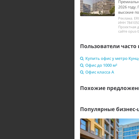
Премиальны
2026 году.
высокие по
Реклама. ER
ИНН 7841050
Проектная 
сайте opus-b
Пользователи часто 
Купить офис у метро Кунц
Офис до 1000 м²
Офис класса A
Похожие предложен
Популярные бизнес-