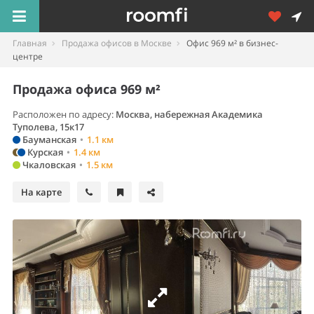
Главная
Продажа офисов в Москве
Офис 969 м² в бизнес-
центре
Продажа офиса 969 м²
Расположен по адресу:
Москва, набережная Академика
Туполева, 15к17
Бауманская
•
1.1 км
Курская
•
1.4 км
Чкаловская
•
1.5 км
На карте