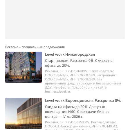
Реклама – специальные предложения
Level work Нижегородская
Старт продаж! Рассрочка 0%. Скидка на
офисы до 20%.
Реклама. ERID 2SDnjeted9M. Рекламодатель:
ООО СЗ «АПД», ИНН 9705087889. Застройщик:
ООО СЗ «АПД», ИНН 9705087889. Без
привлечения средств граждан и без заключения
ДДУ. Не оферта. Подробности на сайте
business.level.ru.
Level work Воронцовская. Рассрочка 0%.
Скидка на офисы до 20%. Доступно
возмещение НДС. Срок сдачи бизнес-
центра — IV кв. 2026 г.
Реклама. ERID 2SDnjdsMTMV. Рекламодатель:
ООО «СЗ «Вектор движения», ИНН 9705149542.