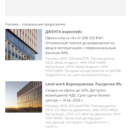
Реклама – специальные предложения
ДЖЕНГА воркплейс
Офисы класса «А» от 208 335 ₽/м².
Отложенный платеж до разрешения на
ввод в эксплуатацию с первоначальным
взносом 40%.
Реклама. ERID 2SDnjdw257R. Рекламодатель:
ООО «Вива Холдинг», ИНН 9703154890.
Застройщик: ООО «Вива Холдинг», ИНН
9703154890. Продажа осуществляется по ДКПБВ.
Подробности на сайте workplace.forma.ru
Level work Воронцовская. Рассрочка 0%.
Скидка на офисы до 20%. Доступно
возмещение НДС. Срок сдачи бизнес-
центра — IV кв. 2026 г.
Реклама. ERID 2SDnjdsMTMV. Рекламодатель:
ООО «СЗ «Вектор движения», ИНН 9705149542.
Застройщик: ООО «СЗ «Вектор движения», ИНН
9705149542. Проектная декларация —
наш.дом.рф. Не оферта. Подробности —
Level.ru