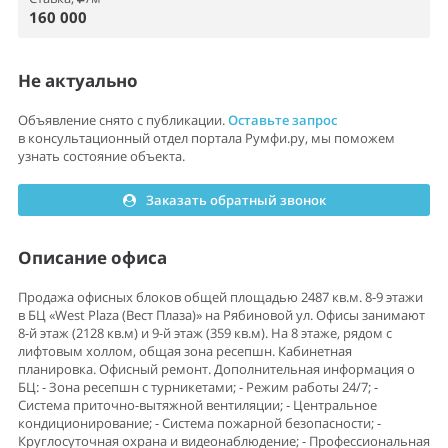
160 000
Не актуально
Объявление снято с публикации.
Оставьте запрос
в консультационный отдел портала Румфи.ру, мы поможем
узнать состояние объекта.
Заказать обратный звонок
Описание офиса
Продажа офисных блоков общей площадью 2487 кв.м. 8-9 этажи
в БЦ «West Plaza (Вест Плаза)» на Рябиновой ул. Офисы занимают
8-й этаж (2128 кв.м) и 9-й этаж (359 кв.м). На 8 этаже, рядом с
лифтовым холлом, общая зона ресепшн. Кабинетная
планировка. Офисный ремонт. Дополнительная информация о
БЦ: - Зона ресепшн с турникетами; - Режим работы 24/7; -
Система приточно-вытяжной вентиляции; - Центральное
кондиционирование; - Система пожарной безопасности; -
Круглосуточная охрана и видеонаблюдение; - Профессиональная