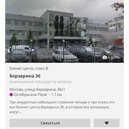
4 фото
Бизнес-центр,
класс B
Берзарина 36
реализуемые площади по запросу
Москва, улица Берзарина, 36с1
Октябрьское Поле
•
1.7 км
Три аккуратных небольших строения четыре и три этажа это
все бизнес-центр Берзарина 36, в котором все желающие
могут...
Связаться