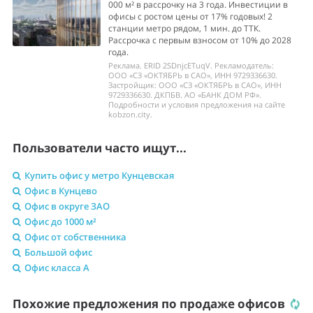
000 м² в рассрочку на 3 года. Инвестиции в
офисы с ростом цены от 17% годовых! 2
станции метро рядом, 1 мин. до ТТК.
Рассрочка с первым взносом от 10% до 2028
года.
Реклама. ERID 2SDnjcETuqV. Рекламодатель:
ООО «СЗ «ОКТЯБРЬ в САО», ИНН 9729336630.
Застройщик: ООО «СЗ «ОКТЯБРЬ в САО», ИНН
9729336630. ДКПБВ. АО «БАНК ДОМ РФ».
Подробности и условия предложения на сайте
kobzon.city.
Пользователи часто ищут...
Купить офис у метро Кунцевская
Офис в Кунцево
Офис в округе ЗАО
Офис до 1000 м²
Офис от собственника
Большой офис
Офис класса A
Похожие предложения по продаже офисов