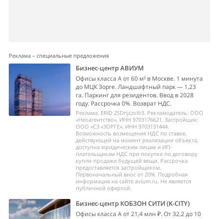
Реклама – специальные предложения
Бизнес-центр АВИУМ
Офисы класса А от 60 м² в Москве. 1 минута
до МЦК Зорге. Ландшафтный парк — 1,23
га. Паркинг для резидентов. Ввод в 2028
году. Рассрочка 0%. Возврат НДС.
Реклама. ERID 2SDnjczvXr3. Рекламодатель: ООО
«Неоагентство», ИНН 9703176621. Застройщик:
ООО «СЗ «ЗОРГЕ», ИНН 9703131444.
Возможность возмещения НДС по ставке,
действующей на момент реализации объекта,
доступна юридическим лицам и ИП-
плательщикам НДС при покупке по договору
купли-продажи будущей вещи. Рассрочка
предоставляется застройщиком.
Первоначальный внос от 20%. Подробная
информация на сайте avium.ru. Не является
публичной офертой.
Бизнес-центр КОБЗОН СИТИ (K-CITY)
Офисы класса А от 21,4 млн ₽. От 32,2 до 10