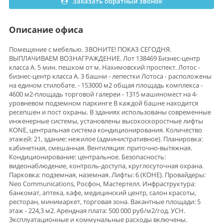
Заказать обратный звонок
Описание офиса
Помещение с мебелью. ЗВОНИТЕ! ПОКАЗ СЕГОДНЯ.
ВЫПЛАЧИВАЕМ ВОЗНАГРАЖДЕНИЕ. Лот 138469 Бизнес-центр
класса A. 5 мин. пешком от м. Нахимовский проспект. Лотос -
бизнес-центр класса А. 3 башни - лепестки Лотоса - расположены
на едином стилобате. - 153000 м2 общая площадь комплекса -
4600 м2-площадь торговой галереи - 1315 машиномест на 4-
уровневом подземном паркинге В каждой башне находится
ресепшен и пост охраны. В зданиях использованы современные
инженерные системы, установлены высокоскоростные лифты
KONE, центральная система кондиционирования. Количество
этажей: 21, здание: нежилое (административное). Планировка:
кабинетная, смешанная. Вентиляция: приточно-вытяжная.
Кондиционирование: центральное. Безопасность:
видеонаблюдение, контроль-доступа, круглосуточная охрана.
Парковка: подземная, наземная. Лифты: 6 (КОНЕ). Провайдеры:
Neo Communications, Росфон, Мастертелл. Инфраструктура:
банкомат, аптека, кафе, медицинский центр, салон красоты,
ресторан, минимаркет, торговая зона. Вакантные площади: 5
этаж - 224,3 м2. Арендная плата: 500 000 руб/м2/год. УСН.
Эксплуатационные и коммунальные расходы включены.