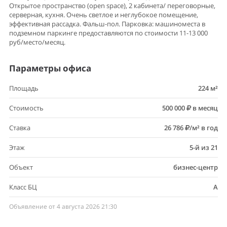
Открытое пространство (open space), 2 кабинета/ переговорные,
серверная, кухня. Очень светлое и неглубокое помещение,
эффективная рассадка. Фальш-пол. Парковка: машиноместа в
подземном паркинге предоставляются по стоимости 11-13 000
руб/место/месяц.
Параметры офиса
Площадь
224 м²
Стоимость
500 000
в месяц
Ставка
26 786
/м² в год
Этаж
5-й из 21
Объект
бизнес-центр
Класс БЦ
A
Объявление от 4 августа 2026 21:30