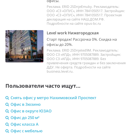
офисы.
Реклама. ERID 2SDnjeEmuby. Рекламодатель:
ООО «СЗ «ОПУС», ИНН 7841050517. Застройщик:
ООО «СЗ «ОПУС», ИНН 7841050517. Проектная
декларация на сайте НАШ.ДОМ.РФ.
Подробности на сайте opus-bc.ru
Level work Нижегородская
Старт продаж! Рассрочка 0%. Скидка на
офисы до 20%.
Реклама. ERID 2SDnjeted9M. Рекламодатель:
ООО СЗ «АПД», ИНН 9705087889. Застройщик:
ООО СЗ «АПД», ИНН 9705087889. Без
привлечения средств граждан и без заключения
ДДУ. Не оферта. Подробности на сайте
business.level.ru.
Пользователи часто ищут...
Снять офис у метро Нахимовский Проспект
Офис в Зюзино
Офис в округе ЮЗАО
Офис до 250 м²
Офис класса A
Офис с мебелью