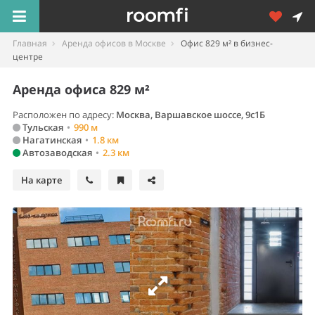
Главная
Аренда офисов в Москве
Офис 829 м² в бизнес-
центре
Аренда офиса 829 м²
Расположен по адресу:
Москва, Варшавское шоссе, 9с1Б
Тульская
•
990 м
Нагатинская
•
1.8 км
Автозаводская
•
2.3 км
На карте