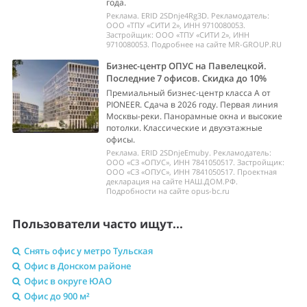
года.
Реклама. ERID 2SDnje4Rg3D. Рекламодатель:
ООО «ТПУ «СИТИ 2», ИНН 9710080053.
Застройщик: ООО «ТПУ «СИТИ 2», ИНН
9710080053. Подробнее на сайте MR-GROUP.RU
Бизнес-центр ОПУС на Павелецкой.
Последние 7 офисов. Скидка до 10%
Премиальный бизнес-центр класса А от
PIONEER. Сдача в 2026 году. Первая линия
Москвы-реки. Панорамные окна и высокие
потолки. Классические и двухэтажные
офисы.
Реклама. ERID 2SDnjeEmuby. Рекламодатель:
ООО «СЗ «ОПУС», ИНН 7841050517. Застройщик:
ООО «СЗ «ОПУС», ИНН 7841050517. Проектная
декларация на сайте НАШ.ДОМ.РФ.
Подробности на сайте opus-bc.ru
Пользователи часто ищут...
Снять офис у метро Тульская
Офис в Донском районе
Офис в округе ЮАО
Офис до 900 м²