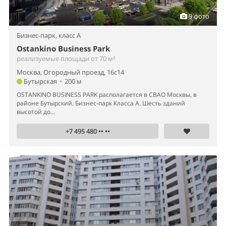
9 фото
Бизнес-парк,
класс A
Ostankino Business Park
реализуемые площади от 70 м²
Москва, Огородный проезд, 16с14
Бутырская
•
200 м
OSTANKINO BUSINESS PARK располагается в СВАО Москвы, в
районе Бутырский. Бизнес-парк Класса А. Шесть зданий
высотой до...
+7 495 480 •• ••