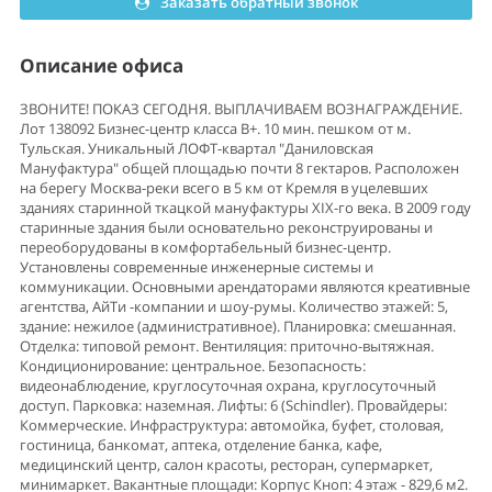
Заказать обратный звонок
Описание офиса
ЗВОНИТЕ! ПОКАЗ СЕГОДНЯ. ВЫПЛАЧИВАЕМ ВОЗНАГРАЖДЕНИЕ.
Лот 138092 Бизнес-центр класса B+. 10 мин. пешком от м.
Тульская. Уникальный ЛОФТ-квартал "Даниловская
Мануфактура" общей площадью почти 8 гектаров. Расположен
на берегу Москва-реки всего в 5 км от Кремля в уцелевших
зданиях старинной ткацкой мануфактуры XIX-го века. В 2009 году
старинные здания были основательно реконструированы и
переоборудованы в комфортабельный бизнес-центр.
Установлены современные инженерные системы и
коммуникации. Основными арендаторами являются креативные
агентства, АйТи -компании и шоу-румы. Количество этажей: 5,
здание: нежилое (административное). Планировка: смешанная.
Отделка: типовой ремонт. Вентиляция: приточно-вытяжная.
Кондиционирование: центральное. Безопасность:
видеонаблюдение, круглосуточная охрана, круглосуточный
доступ. Парковка: наземная. Лифты: 6 (Schindler). Провайдеры:
Коммерческие. Инфраструктура: автомойка, буфет, столовая,
гостиница, банкомат, аптека, отделение банка, кафе,
медицинский центр, салон красоты, ресторан, супермаркет,
минимаркет. Вакантные площади: Корпус Кноп: 4 этаж - 829,6 м2.