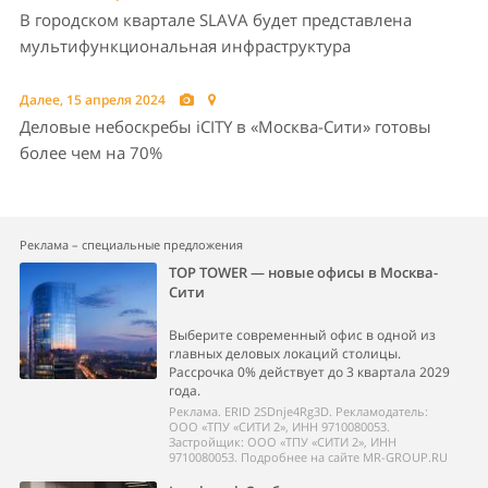
В городском квартале SLAVA будет представлена
мультифункциональная инфраструктура
Далее, 15 апреля 2024
Деловые небоскребы iCITY в «Москва-Сити» готовы
более чем на 70%
Реклама – специальные предложения
TOP TOWER — новые офисы в Москва-
Сити
Выберите современный офис в одной из
главных деловых локаций столицы.
Рассрочка 0% действует до 3 квартала 2029
года.
Реклама. ERID 2SDnje4Rg3D. Рекламодатель:
ООО «ТПУ «СИТИ 2», ИНН 9710080053.
Застройщик: ООО «ТПУ «СИТИ 2», ИНН
9710080053. Подробнее на сайте MR-GROUP.RU