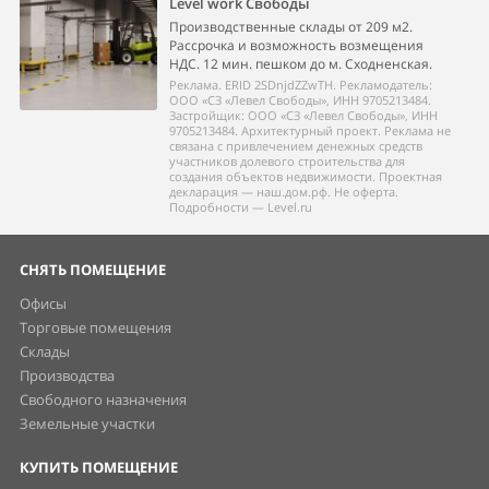
Level work Свободы
Производственные склады от 209 м2.
Рассрочка и возможность возмещения
НДС. 12 мин. пешком до м. Сходненская.
Реклама. ERID 2SDnjdZZwTH. Рекламодатель:
ООО «СЗ «Левел Свободы», ИНН 9705213484.
Застройщик: ООО «СЗ «Левел Свободы», ИНН
9705213484. Архитектурный проект. Реклама не
связана с привлечением денежных средств
участников долевого строительства для
создания объектов недвижимости. Проектная
декларация — наш.дом.рф. Не оферта.
Подробности — Level.ru
СНЯТЬ ПОМЕЩЕНИЕ
Офисы
Торговые помещения
Склады
Производства
Свободного назначения
Земельные участки
КУПИТЬ ПОМЕЩЕНИЕ