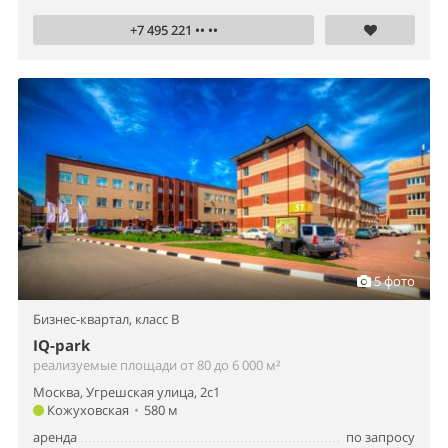
+7 495 221 •• ••
5 фото
Бизнес-квартал,
класс B
IQ-park
реализуемые площади от 80 до 6 000 м²
Москва, Угрешская улица, 2с1
Кожуховская
•
580 м
аренда
по запросу