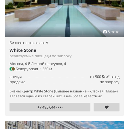
8 фото
Бизнес-центр,
класс A
White Stone
реализуемые площади по запросу
Москва, 4-й Лесной переулок, 4
Белорусская
•
360 м
аренда
от 500
/м² в год
продажа
по запросу
Бизнес-центр White Stone (бывшее название - «Лесная Плаза»)
является одним из старейших и наиболее известных...
+7 495 644 •• ••