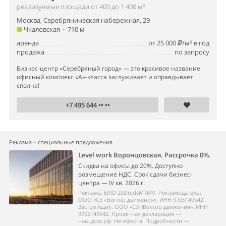
реализуемые площади от 400 до 1 400 м²
Москва, Серебряническая набережная, 29
Чкаловская
•
710 м
аренда
от 25 000
/м² в год
продажа
по запросу
Бизнес-центр «Серебряный город» — это красивое название
офисный комплекс «A»-класса заслуживает и оправдывает
сполна!
+7 495 644 •• ••
Реклама – специальные предложения
Level work Воронцовская. Рассрочка 0%.
Скидка на офисы до 20%. Доступно
возмещение НДС. Срок сдачи бизнес-
центра — IV кв. 2026 г.
Реклама. ERID 2SDnjdsMTMV. Рекламодатель:
ООО «СЗ «Вектор движения», ИНН 9705149542.
Застройщик: ООО «СЗ «Вектор движения», ИНН
9705149542. Проектная декларация —
наш.дом.рф. Не оферта. Подробности —