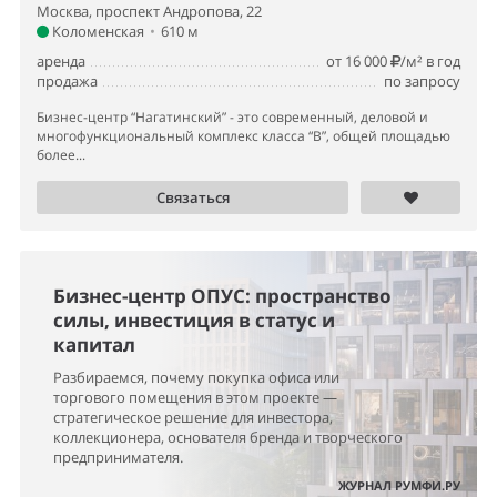
Москва, проспект Андропова, 22
Коломенская
•
610 м
аренда
от 16 000
/м² в год
продажа
по запросу
Бизнес-центр “Нагатинский” - это современный, деловой и
многофункциональный комплекс класса “В”, общей площадью
более...
Связаться
Бизнес-центр ОПУС: пространство
силы, инвестиция в статус и
капитал
Разбираемся, почему покупка офиса или
торгового помещения в этом проекте —
стратегическое решение для инвестора,
коллекционера, основателя бренда и творческого
предпринимателя.
ЖУРНАЛ РУМФИ.РУ