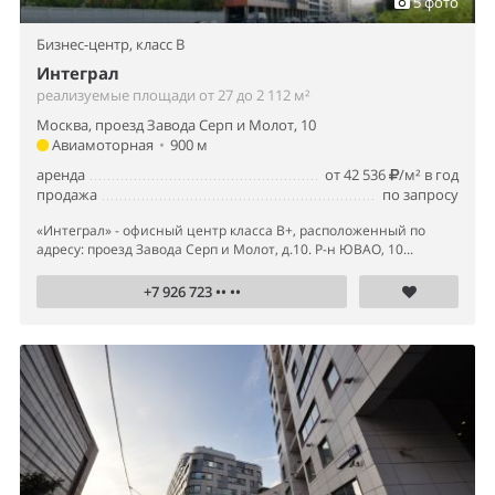
5 фото
Бизнес-центр,
класс B
Интеграл
реализуемые площади от 27 до 2 112 м²
Москва, проезд Завода Серп и Молот, 10
Авиамоторная
•
900 м
аренда
от 42 536
/м² в год
продажа
по запросу
«Интеграл» - офисный центр класса В+, расположенный по
адресу: проезд Завода Серп и Молот, д.10. Р-н ЮВАО, 10...
+7 926 723 •• ••