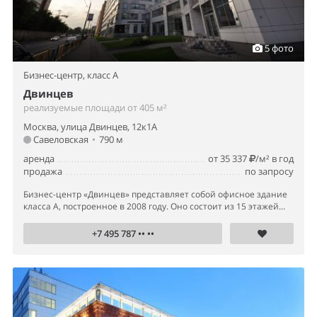
5 фото
Бизнес-центр,
класс A
Двинцев
реализуемые площади от 405 м²
Москва, улица Двинцев, 12к1А
Савеловская
•
790 м
аренда
от 35 337
/м² в год
продажа
по запросу
Бизнес-центр «Двинцев» представляет собой офисное здание
класса А, построенное в 2008 году. Оно состоит из 15 этажей...
+7 495 787 •• ••