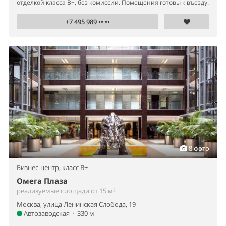
отделкой класса B+, без комиссии. Помещения готовы к въезду.
+7 495 989 •• ••
8 фото
Бизнес-центр,
класс B+
Омега Плаза
реализуемые площади от 15 м²
Москва, улица Ленинская Слобода, 19
Автозаводская
•
330 м