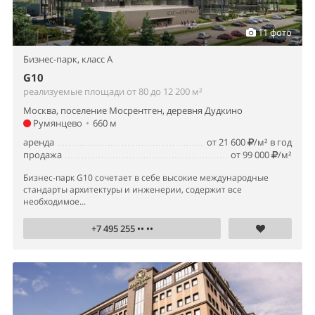
11 фото
Бизнес-парк,
класс A
G10
реализуемые площади от 80 до 12 200 м²
Москва, поселение Мосрентген, деревня Дудкино
Румянцево
•
660 м
аренда
от 21 600
/м² в год
продажа
от 99 000
/м²
Бизнес-парк G10 сочетает в себе высокие международные
стандарты архитектуры и инженерии, содержит все
необходимое...
+7 495 255 •• ••