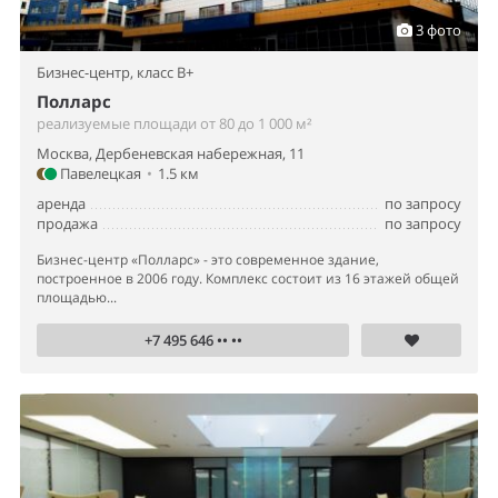
3 фото
Бизнес-центр,
класс B+
Полларс
реализуемые площади от 80 до 1 000 м²
Москва, Дербеневская набережная, 11
Павелецкая
•
1.5 км
аренда
по запросу
продажа
по запросу
Бизнес-центр «Полларс» - это современное здание,
построенное в 2006 году. Комплекс состоит из 16 этажей общей
площадью...
+7 495 646 •• ••