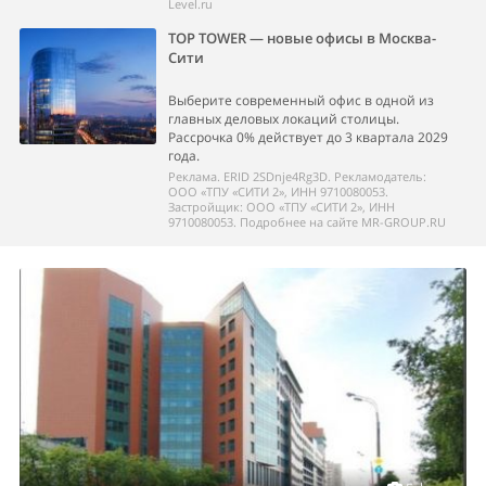
Level.ru
TOP TOWER — новые офисы в Москва-
Сити
Выберите современный офис в одной из
главных деловых локаций столицы.
Рассрочка 0% действует до 3 квартала 2029
года.
Реклама. ERID 2SDnje4Rg3D. Рекламодатель:
ООО «ТПУ «СИТИ 2», ИНН 9710080053.
Застройщик: ООО «ТПУ «СИТИ 2», ИНН
9710080053. Подробнее на сайте MR-GROUP.RU