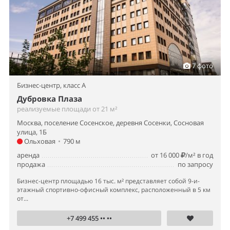
7 фото
Бизнес-центр,
класс A
Дубровка Плаза
реализуемые площади от 21 м²
Москва, поселение Сосенское, деревня Сосенки, Сосновая
улица, 1Б
Ольховая
•
790 м
аренда
от 16 000
/м² в год
продажа
по запросу
Бизнес-центр площадью 16 тыс. м² представляет собой 9-и-
этажный спортивно-офисный комплекс, расположенный в 5 км
от...
+7 499 455 •• ••