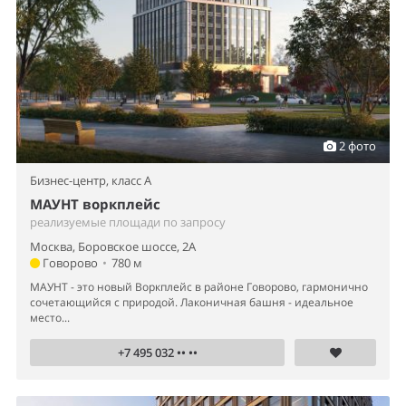
2 фото
Бизнес-центр,
класс A
МАУНТ воркплейс
реализуемые площади по запросу
Москва, Боровское шоссе, 2А
Говорово
•
780 м
МАУНТ - это новый Воркплейс в районе Говорово, гармонично
сочетающийся с природой. Лаконичная башня - идеальное
место...
+7 495 032 •• ••