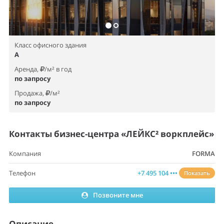
Класс офисного здания
A
Аренда,
/м² в год
по запросу
Продажа,
/м²
по запросу
Контакты бизнес-центра «ЛЕЙКС² воркплейс»
Компания
FORMA
Телефон
+7 495 104 •••
Показать
Позвоните мне
Описание