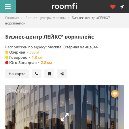
Главная
Бизнес-центры Москвы
Бизнес-центр «ЛЕЙКС²
воркплейс»
Бизнес-центр ЛЕЙКС² воркплейс
Расположен по адресу:
Москва
,
Озёрная улица, 44
Озерная
•
580 м
Говорово
•
1.8 км
Юго-Западная
•
2.8 км
На карте