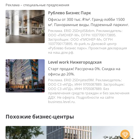
Реклама – специальные предложения
Рублево Бизнес Парк
Офисы от 300 тыс. ₽/м². Гранд-лобби 1500
м². Панорамные виды. Подземный паркинг.
Реклама. ERID 2SDnjdS8zbm. Рекламодатель:
ООО «ПИОНЕР-М», ОГРН 1037700173895.
Застройщик: ООО «ПИОНЕР-М», ОГРН
1037700173895. rb-park.ru Деловой центр
«Рублево бизнес парк». Проектная декларация
на наш.дом.рф.
Level work Нижегородская
Старт продаж! Рассрочка 0%. Скидка на
офисы до 20%.
Реклама. ERID 2SDnjeted9M. Рекламодатель:
ООО СЗ «АПД», ИНН 9705087889. Застройщик:
ООО СЗ «АПД», ИНН 9705087889. Без
привлечения средств граждан и без заключения
ДДУ. Не оферта. Подробности на сайте
business.level.ru.
Похожие бизнес-центры