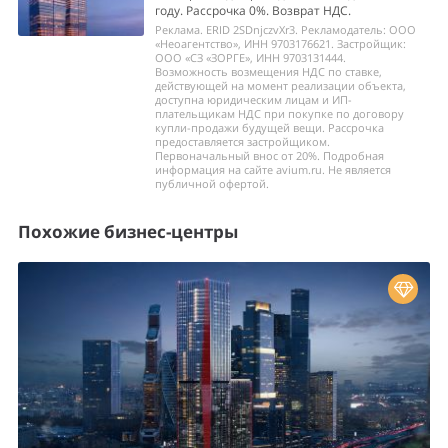
году. Рассрочка 0%. Возврат НДС.
Реклама. ERID 2SDnjczvXr3. Рекламодатель: ООО
«Неоагентство», ИНН 9703176621. Застройщик:
ООО «СЗ «ЗОРГЕ», ИНН 9703131444.
Возможность возмещения НДС по ставке,
действующей на момент реализации объекта,
доступна юридическим лицам и ИП-
плательщикам НДС при покупке по договору
купли-продажи будущей вещи. Рассрочка
предоставляется застройщиком.
Первоначальный внос от 20%. Подробная
информация на сайте avium.ru. Не является
публичной офертой.
Похожие бизнес-центры