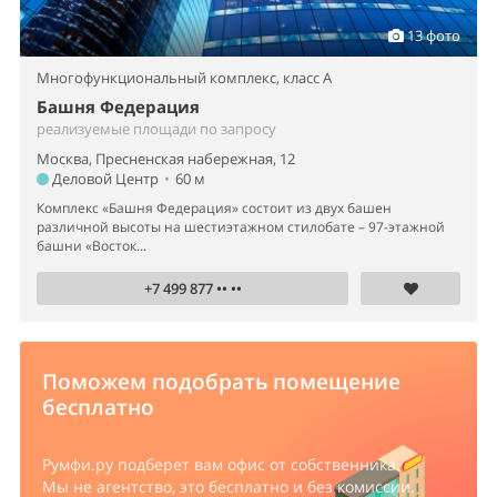
13 фото
Многофункциональный комплекс,
класс A
Башня Федерация
реализуемые площади по запросу
Москва, Пресненская набережная, 12
Деловой Центр
•
60 м
Комплекс «Башня Федерация» состоит из двух башен
различной высоты на шестиэтажном стилобате – 97-этажной
башни «Восток...
+7 499 877 •• ••
Поможем подобрать помещение
бесплатно
Румфи.ру
подберет вам офис от собственника.
Мы не агентство, это бесплатно и без комиссии.