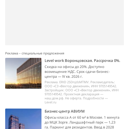
Реклама – специальные предложения
Level work Воронцовская. Рассрочка 0%.
Скидка на офисы до 20%. Доступно
возмещение НДС. Срок сдачи бизнес-
центра — IV кв. 2026 г.
Реклама. ERID 2SDnjdsMTMV. Рекламодатель:
ООО «СЗ «Вектор движения», ИНН 9705149542.
Застройщик: ООО «СЗ «Вектор движения», ИНН
9705149542. Проектная декларация —
наш.дом.рф. Не оферта. Подробности —
Level.ru
Бизнес-центр АВИУМ
Офисы класса А от 60 м² в Москве. 1 минута
до МЦК Зорге. Ландшафтный парк — 1,23
га. Паркинг для резидентов. Ввод в 2028