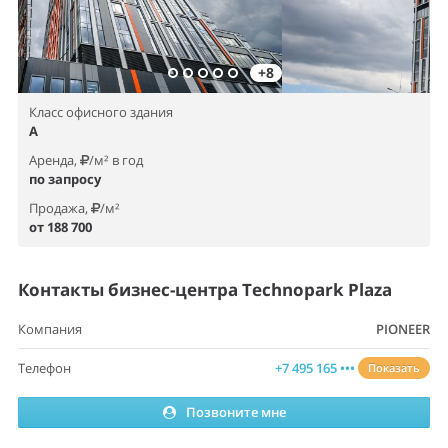
+8
Класс офисного здания
A
Аренда,
/м² в год
по запросу
Продажа,
/м²
от 188 700
Контакты бизнес-центра Technopark Plaza
Компания
PIONEER
Телефон
+7 495 165 •••
Показать
Позвоните мне