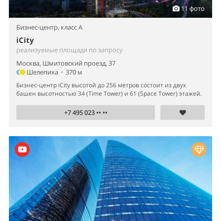
11 фото
Бизнес-центр,
класс A
iCity
реализуемые площади по запросу
Москва, Шмитовский проезд, 37
Шелепиха
•
370 м
Бизнес-центр iCity высотой до 256 метров состоит из двух
башен высотностью 34 (Time Tower) и 61 (Space Tower) этажей.
+7 495 023 •• ••