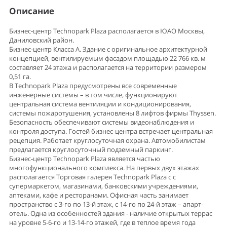
Описание
Бизнес-центр Technopark Plaza располагается в ЮАО Москвы,
Даниловский район.
Бизнес-центр Класса А. Здание с оригинальное архитектурной
концепцией, вентилируемым фасадом площадью 22 766 кв. м
составляет 24 этажа и располагается на территории размером
0,51 га.
В Technopark Plaza предусмотрены все современные
инженерные системы – в том числе, функционируют
центральная система вентиляции и кондиционирования,
системы пожаротушения, установлены 8 лифтов фирмы Thyssen.
Безопасность обеспечивают системы видеонаблюдения и
контроля доступа. Гостей бизнес-центра встречает центральная
рецепция. Работает круглосуточная охрана. Автомобилистам
предлагается круглосуточный подземный паркинг.
Бизнес-центр Technopark Plaza является частью
многофункционального комплекса. На первых двух этажах
располагается Торговая галерея Technopark Plaza с с
супермаркетом, магазинами, банковскими учреждениями,
аптеками, кафе и ресторанами. Офисная часть занимает
пространство с 3-го по 13-й этаж, с 14-го по 24-й этаж – апарт-
отель. Одна из особенностей здания - наличие открытых террас
на уровне 5-6-го и 13-14-го этажей, где в теплое время года