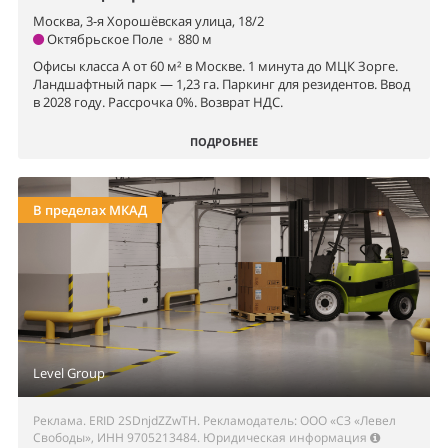
Москва, 3-я Хорошёвская улица, 18/2
Октябрьское Поле
•
880 м
Офисы класса А от 60 м² в Москве. 1 минута до МЦК Зорге.
Ландшафтный парк — 1,23 га. Паркинг для резидентов. Ввод
в 2028 году. Рассрочка 0%. Возврат НДС.
ПОДРОБНЕЕ
В пределах МКАД
Level Group
Реклама. ERID 2SDnjdZZwTH. Рекламодатель: ООО «СЗ «Левел
Свободы», ИНН 9705213484.
Юридическая информация