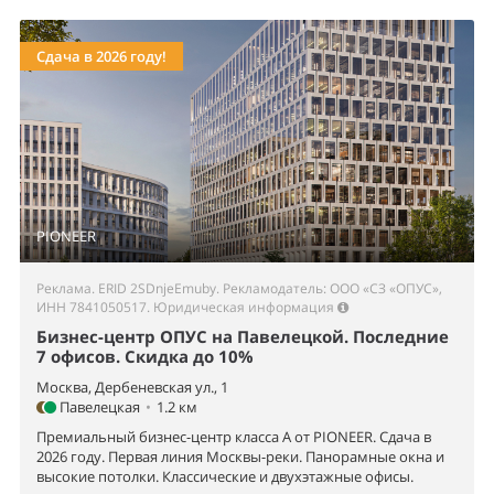
Сдача в 2026 году!
PIONEER
Реклама. ERID 2SDnjeEmuby. Рекламодатель: ООО «СЗ «ОПУС»,
ИНН 7841050517.
Юридическая информация
Бизнес-центр ОПУС на Павелецкой. Последние
7 офисов. Скидка до 10%
Москва, Дербеневская ул., 1
Павелецкая
•
1.2 км
Премиальный бизнес-центр класса А от PIONEER. Сдача в
2026 году. Первая линия Москвы-реки. Панорамные окна и
высокие потолки. Классические и двухэтажные офисы.