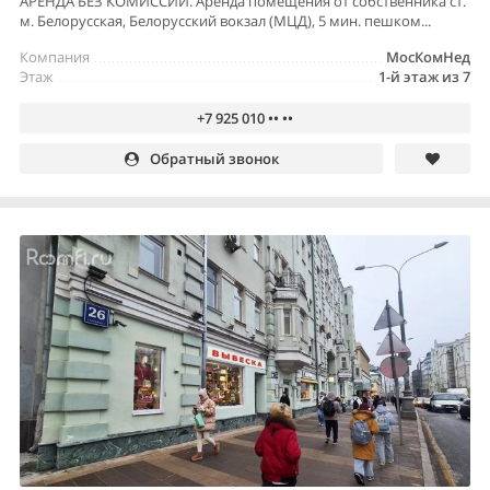
АРЕНДА БЕЗ КОМИССИИ. Аренда помещения от собственника ст.
м. Белорусская, Белорусский вокзал (МЦД), 5 мин. пешком...
Компания
МосКомНед
Этаж
1-й этаж из 7
+7 925 010 •• ••
Обратный звонок