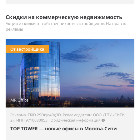
Скидки на коммерческую недвижимость
Акции и скидки от собственников и застройщиков. На правах
рекламы
От застройщика
MR Office
Реклама. ERID 2SDnje4Rg3D. Рекламодатель: ООО «ТПУ «СИТИ
2», ИНН 9710080053.
Юридическая информация
TOP TOWER — новые офисы в Москва-Сити