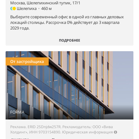
Москва, Шелепихинский тупик, 17/1
Шелепиха
•
460 м
Выберите современный офис в одной из главных деловых
локаций столицы. Рассрочка 0% действует до 3 квартала
2029 года.
ПОДРОБНЕЕ
От застройщика
FORMA
Реклама. ERID 2SDnjdw257R. Рекламодатель: ООО «Вива
Холдинг», ИНН 9703154890.
Юридическая информация