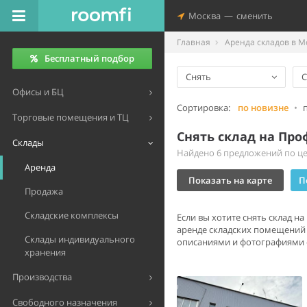
Москва
—
сменить
Главная
Аренда складов в М
Бесплатный подбор
Снять
С
Офисы и БЦ
Сортировка:
по новизне
•
Торговые помещения и ТЦ
Снять склад на Пр
Склады
Найдено 6 предложений по цен
Аренда
Показать на карте
П
Продажа
Складские комплексы
Если вы хотите снять склад н
аренде складских помещений 
Склады индивидуального
описаниями и фотографиями от
хранения
Производства
Свободного назначения