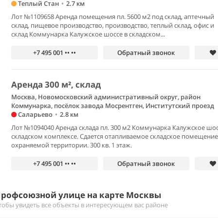
Теплый Стан
•
2.7 км
Лот №1109658 Аренда помещения пл. 5600 м2 под склад, аптечный
склад, пищевое производство, производство, теплый склад, офис и
склад Коммунарка Калужское шоссе в складском...
+7 495 001 •• ••
Обратный звонок
Аренда 300 м², склад
Москва, Новомосковский административный округ, район
Коммунарка, посёлок завода Мосрентген, Институтский проезд
Саларьево
•
2.8 км
Лот №1094040 Аренда склада пл. 300 м2 Коммунарка Калужское шос
складском комплексе. Сдается отапливаемое складское помещение
охраняемой территории. 300 кв. 1 этаж.
+7 495 001 •• ••
Обратный звонок
 Профсоюзной улице на карте Москвы
тобы увидеть все объекты в интересующем вас районе