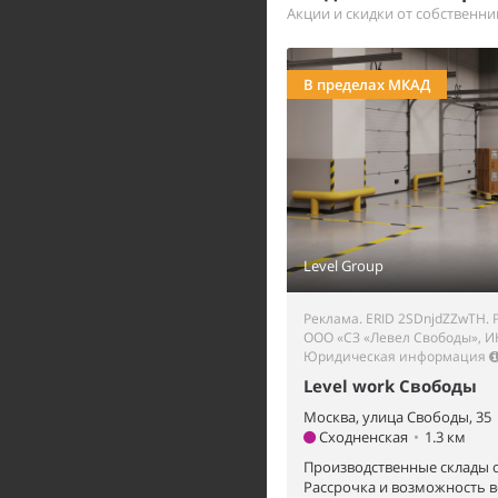
Акции и скидки от собственн
В пределах МКАД
Level Group
Реклама. ERID 2SDnjdZZwTH. 
ООО «СЗ «Левел Свободы», И
Юридическая информация
Level work Свободы
Москва, улица Свободы, 35
Сходненская
•
1.3 км
Производственные склады о
Рассрочка и возможность 