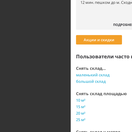
12 мин. пешком до м. Сходн
ПОДРОБНЕ
Акции и скидки
Пользователи часто 
Снять склад...
маленький склад
большой склад
Снять склад площадью
10 м²
15 м²
20 м²
25 м²
Снять склад у метро