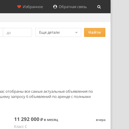
Избранное
Обратная связь
Еще детали
Найти
я вас отобраны все самые актуальные объявления по
шему запросу 6 объявлений по аренде с полными
11 292 000
в месяц
вчера
Класс C