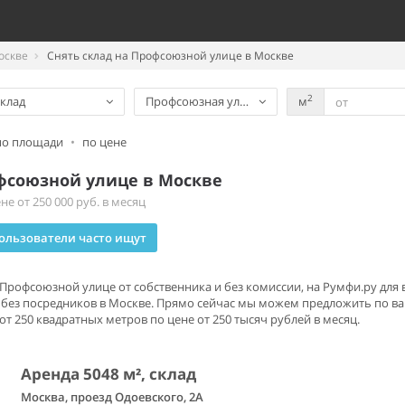
оскве
Снять склад на Профсоюзной улице в Москве
2
клад
Профсоюзная улица
м
по площади
•
по цене
офсоюзной улице в Москве
е от 250 000 руб. в месяц
ользователи часто ищут
а Профсоюзной улице от собственника и без комиссии, на Румфи.ру дл
без посредников в Москве. Прямо сейчас мы можем предложить по ва
 250 квадратных метров по цене от 250 тысяч рублей в месяц.
Аренда 5048 м², склад
Москва, проезд Одоевского, 2А