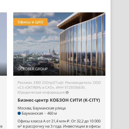
Офисы в ЦАО
OCTOBER GROUP
Реклама. ERID 2SDnjcETuqV. Рекламодатель: ООО
«СЗ «ОКТЯБРЬ в САО», ИНН 9729336630.
Юридическая информация
Бизнес-центр КОБЗОН СИТИ (K-CITY)
Москва, Бауманская улица
Бауманская
•
460 м
Офисы класса А от 21,4 млн ₽. От 32,2 до 10 000
 в
м² в рассрочку на 3 года. Инвестиции в офисы