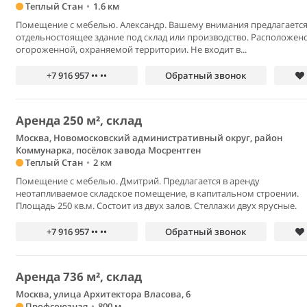
Теплый Стан
•
1.6 км
Помещение с мебелью. Александр. Вашему внимания предлагаетс
отдельностоящее здание под склад или производство. Расположен
огороженной, охраняемой территории. Не входит в...
+7 916 957 •• ••
Обратный звонок
Аренда 250 м², склад
Москва, Новомосковский административный округ, район
Коммунарка, посёлок завода Мосрентген
Теплый Стан
•
2 км
Помещение с мебелью. Дмитрий. Предлагается в аренду
неотапливаемое складское помещение, в капитальном строении.
Площадь 250 кв.м. Состоит из двух залов. Стеллажи двух ярусные.
+7 916 957 •• ••
Обратный звонок
Аренда 736 м², склад
Москва, улица Архитектора Власова, 6
Профсоюзная
•
800 м