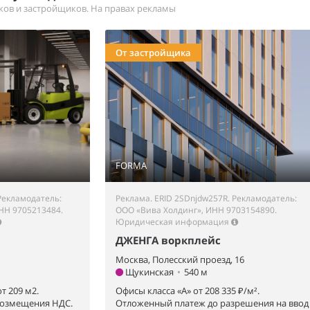
иков и застройщиков. На правах рекламы
От застройщика
FORMA
Рекламодатель:
Реклама. ERID 2SDnjdw257R. Рекламодатель:
НН 9705213484.
ООО «Вива Холдинг», ИНН 9703154890.
Юридическая информация
ДЖЕНГА воркплейс
Москва, Полесский проезд, 16
Щукинская
•
540 м
т 209 м2.
Офисы класса «А» от 208 335 ₽/м².
возмещения НДС.
Отложенный платеж до разрешения на ввод