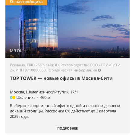
От застройщика
MR Office
Реклама. ERID 2SDnje4Rg3D. Рекламодатель: ООО «ТПУ «СИТИ
2», ИНН 9710080053.
Юридическая информация
TOP TOWER — новые офисы в Москва-Сити
Москва, Шелепихинский тупик, 17/1
Шелепиха
•
460 м
Выберите современный офис в одной из главных деловых
локаций столицы. Рассрочка 0% действует до 3 квартала
2029 года.
ПОДРОБНЕЕ