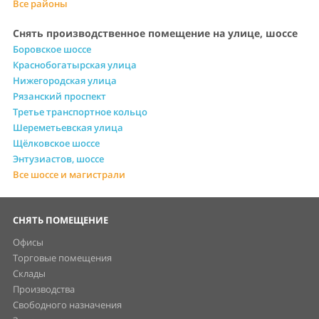
Все районы
Снять производственное помещение на улице, шоссе
Боровское шоссе
Краснобогатырская улица
Нижегородская улица
Рязанский проспект
Третье транспортное кольцо
Шереметьевская улица
Щёлковское шоссе
Энтузиастов, шоссе
Все шоссе и магистрали
СНЯТЬ ПОМЕЩЕНИЕ
Офисы
Торговые помещения
Склады
Производства
Свободного назначения