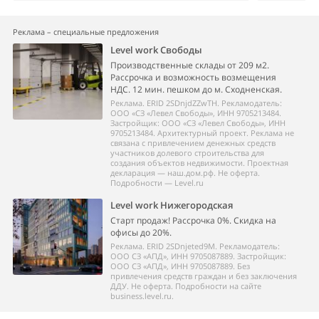
Реклама – специальные предложения
Level work Свободы
Производственные склады от 209 м2.
Рассрочка и возможность возмещения
НДС. 12 мин. пешком до м. Сходненская.
Реклама. ERID 2SDnjdZZwTH. Рекламодатель:
ООО «СЗ «Левел Свободы», ИНН 9705213484.
Застройщик: ООО «СЗ «Левел Свободы», ИНН
9705213484. Архитектурный проект. Реклама не
связана с привлечением денежных средств
участников долевого строительства для
создания объектов недвижимости. Проектная
декларация — наш.дом.рф. Не оферта.
Подробности — Level.ru
Level work Нижегородская
Старт продаж! Рассрочка 0%. Скидка на
офисы до 20%.
Реклама. ERID 2SDnjeted9M. Рекламодатель:
ООО СЗ «АПД», ИНН 9705087889. Застройщик:
ООО СЗ «АПД», ИНН 9705087889. Без
привлечения средств граждан и без заключения
ДДУ. Не оферта. Подробности на сайте
business.level.ru.