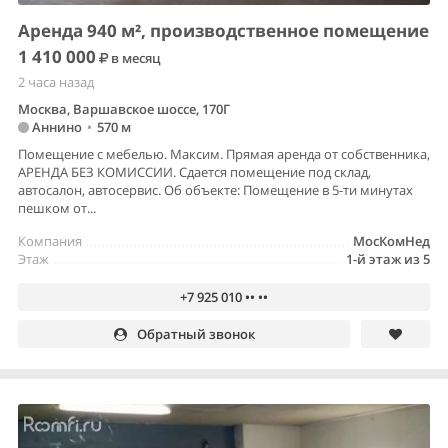
Аренда 940 м², производственное помещение
1 410 000
в месяц
2 часа назад
Москва, Варшавское шоссе, 170Г
Аннино
•
570 м
Помещение с мебелью. Максим. Прямая аренда от собственника,
АРЕНДА БЕЗ КОМИССИИ. Сдается помещение под склад,
автосалон, автосервис. Об объекте: Помeщение в 5-ти минутax
пешкoм oт...
Компания
МосКомНед
Этаж
1-й этаж из 5
+7 925 010 •• ••
Обратный звонок