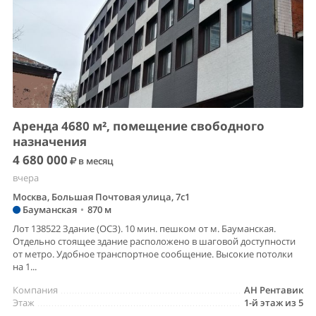
Аренда 4680 м², помещение свободного
назначения
4 680 000
в месяц
вчера
Москва, Большая Почтовая улица, 7с1
Бауманская
•
870 м
Лот 138522 Здание (ОСЗ). 10 мин. пешком от м. Бауманская.
Отдельно стоящее здание расположено в шаговой доступности
от метро. Удобное транспортное сообщение. Высокие потолки
на 1...
Компания
АН Рентавик
Этаж
1-й этаж из 5