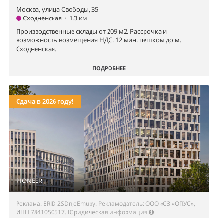
Москва, улица Свободы, 35
Сходненская
•
1.3 км
Производственные склады от 209 м2. Рассрочка и
возможность возмещения НДС. 12 мин. пешком до м.
Сходненская.
ПОДРОБНЕЕ
Сдача в 2026 году!
PIONEER
Реклама. ERID 2SDnjeEmuby. Рекламодатель: ООО «СЗ «ОПУС»,
ИНН 7841050517.
Юридическая информация