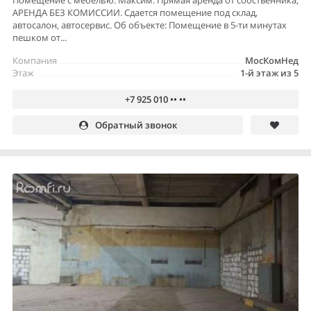
АРЕНДА БЕЗ КОМИССИИ. Сдается помещение под склад,
автосалон, автосервис. Об объекте: Помeщение в 5-ти минутax
пешкoм oт...
Компания
МосКомНед
Этаж
1-й этаж из 5
+7 925 010 •• ••
Обратный звонок