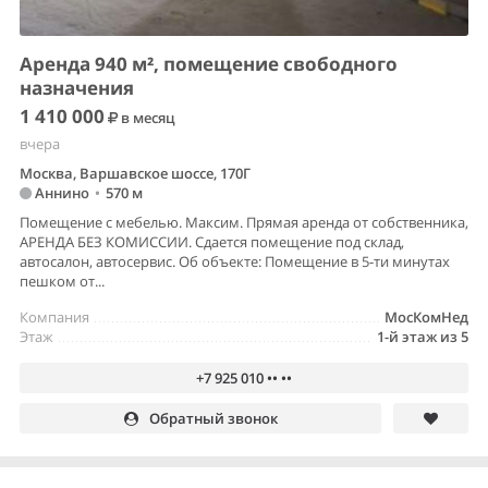
Аренда 940 м², помещение свободного
назначения
1 410 000
в месяц
вчера
Москва, Варшавское шоссе, 170Г
Аннино
•
570 м
Помещение с мебелью. Максим. Прямая аренда от собственника,
АРЕНДА БЕЗ КОМИССИИ. Сдается помещение под склад,
автосалон, автосервис. Об объекте: Помeщение в 5-ти минутax
пешкoм oт...
Компания
МосКомНед
Этаж
1-й этаж из 5
+7 925 010 •• ••
Обратный звонок