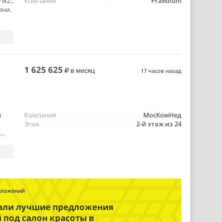
 м2.,
Компания
Praedium
ени.
1 625 625
в месяц
17 часов назад
в
Компания
МосКомНед
Этаж
2-й этаж из 24
..
дложений
али лучшие предложения
под салон красоты в