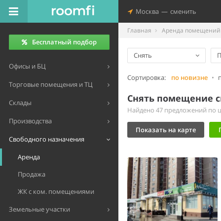
Москва
—
сменить
Главная
Аренда помещений 
Бесплатный подбор
Снять
П
Офисы и БЦ
Сортировка:
по новизне
•
Торговые помещения и ТЦ
Снять помещение св
Склады
Найдено 47 предложений по це
Производства
Показать на карте
Свободного назначения
Аренда
Продажа
ЖК с ком. помещениями
Земельные участки