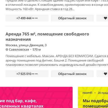
Предлагаем отдельно стоящее здание под ресторан или кафе - 793,9
в отличной локации. К освобождению, ориентировочно в конце ос
Мощность 160 кВт. Арендная ставка в год 28...
+7 499 444 •• ••
Обратный звонок
Аренда 765 м², помещение свободного
назначения
Москва, улица Двинцев, 3
Савеловская
•
570 м
Помещение с мебелью. Максим. АРЕНДА БЕЗ КОМИССИИ. Сдается 
аренду помещение под фитнес. Башня 2. Помещение свободной
планировки позволит реализовать индивидуальный дизайн-проект.
+7 925 010 •• ••
Обратный звонок
•
20 пре
е под бар, кафе,
Мы подобр
аселенных кварталах
помещений 