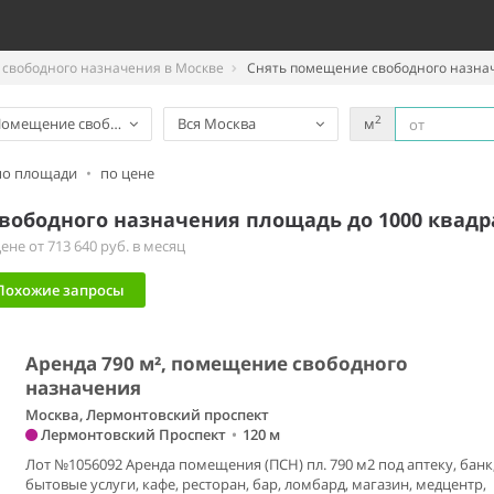
свободного назначения в Москве
Снять помещение свободного назнач
2
омещение свободного назначения
Вся Москва
м
по площади
•
по цене
ободного назначения площадь до 1000 квадра
не от 713 640 руб. в месяц
Похожие запросы
Аренда 790 м², помещение свободного
назначения
Москва, Лермонтовский проспект
Лермонтовский Проспект
•
120 м
Лот №1056092 Аренда помещения (ПСН) пл. 790 м2 под аптеку, банк
бытовые услуги, кафе, ресторан, бар, ломбард, магазин, медцентр,