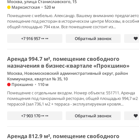
Москва, улица Станиславского, 15
Марксистская
•
520 м
Помещение с мебелью. Александр. Вашему вниманию предлагаетс
помещение под ресторан в историческом центре Москвы, в особня
общей площадью 794 кв.м. Все помещение состоит из...
+7 916 957 •• ••
Обратный звонок
Аренда 994.7 м², помещение свободного
назначения в бизнес-квартале «Прокшино»
Москва, Новомосковский административный округ, район
Коммунарка, квартал № 35, 10
Прокшино
•
110 м
Помещение с отдельным входом. Номер объекта: 551711. Аренда
помещения под панорамный ресторан, общей площадью 994,7 м2 
террасой (зал 736,1 м2 + терраса - эксплуатируемая кровля...
+7 903 170 •• ••
Обратный звонок
Аренда 812.9 м², помещение свободного