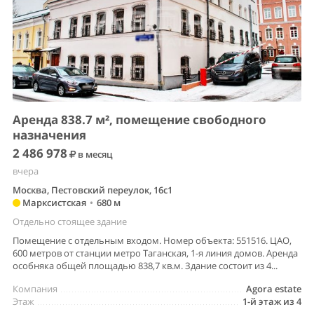
Аренда 838.7 м², помещение свободного
назначения
2 486 978
в месяц
вчера
Москва, Пестовский переулок, 16с1
Марксистская
•
680 м
Отдельно стоящее здание
Помещение с отдельным входом. Номер объекта: 551516. ЦАО,
600 метров от станции метро Таганская, 1-я линия домов. Аренда
особняка общей площадью 838,7 кв.м. Здание состоит из 4...
Компания
Agora estate
Этаж
1-й этаж из 4