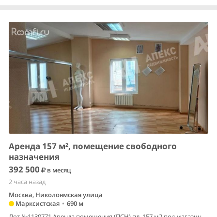
Аренда 157 м², помещение свободного
назначения
392 500
в месяц
2 часа назад
Москва, Николоямская улица
Марксистская
•
690 м
Лот №1130771 Аренда помещения (ПСН) пл. 157 м2 под магазин,