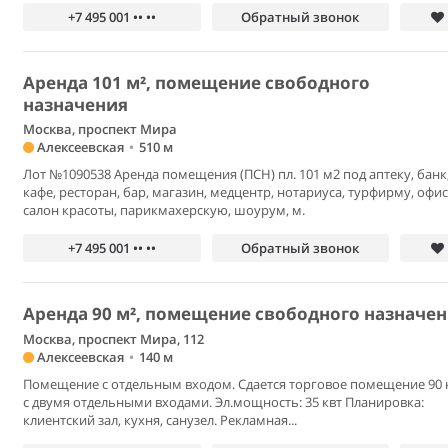
+7 495 001 •• ••
Обратный звонок
Аренда 101 м², помещение свободного
назначения
Москва, проспект Мира
Алексеевская
•
510 м
Лот №1090538 Аренда помещения (ПСН) пл. 101 м2 под аптеку, банк
кафе, ресторан, бар, магазин, медцентр, нотариуса, турфирму, офис
салон красоты, парикмахерскую, шоурум, м.
+7 495 001 •• ••
Обратный звонок
Аренда 90 м², помещение свободного назначе
Москва, проспект Мира, 112
Алексеевская
•
140 м
Помещение с отдельным входом. Сдается торговое помещение 90 к
с двумя отдельными входами. Эл.мощность: 35 квт Планировка:
клиентский зал, кухня, санузел. Рекламная...