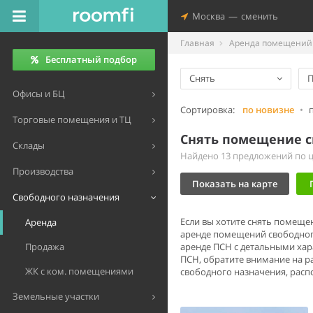
Москва
—
сменить
Главная
Аренда помещений 
Бесплатный подбор
Снять
П
Офисы и БЦ
Сортировка:
по новизне
•
Торговые помещения и ТЦ
Снять помещение с
Склады
Найдено 13 предложений по це
Производства
Показать на карте
Свободного назначения
Если вы хотите снять помеще
Аренда
аренде помещений свободного
Продажа
аренде ПСН с детальными хар
ПСН, обратите внимание на 
ЖК с ком. помещениями
свободного назначения, распо
Земельные участки