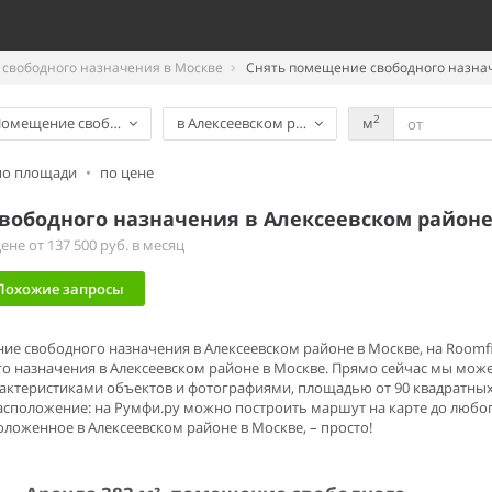
свободного назначения в Москве
Снять помещение свободного назнач
2
омещение свободного назначения
в Алексеевском районе
м
по площади
•
по цене
вободного назначения в Алексеевском районе
не от 137 500 руб. в месяц
Похожие запросы
ние свободного назначения в Алексеевском районе в Москве, на Roomf
 назначения в Алексеевском районе в Москве. Прямо сейчас мы мож
актеристиками объектов и фотографиями, площадью от 90 квадратных м
расположение: на Румфи.ру можно построить маршут на карте до люб
ложенное в Алексеевском районе в Москве, – просто!