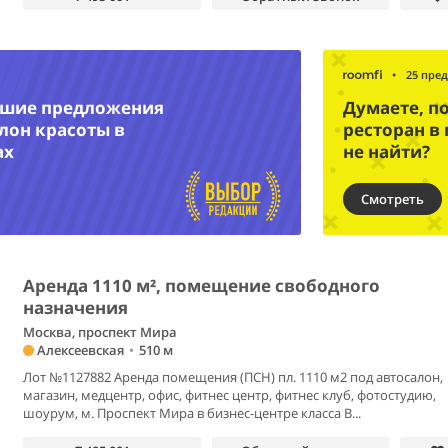
•
25 пре
чшие предложения
Думаете, п
лон красоты в
ресторан в
ах
не найти?
Смотреть
Аренда 1110 м², помещение свободного
назначения
Москва, проспект Мира
Алексеевская
•
510 м
Лот №1127882 Аренда помещения (ПСН) пл. 1110 м2 под автосалон,
магазин, медцентр, офис, фитнес центр, фитнес клуб, фотостудию,
шоурум, м. Проспект Мира в бизнес-центре класса В...