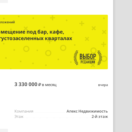
дложений
омещение под бар, кафе,
 густозаселенных кварталах
3 330 000
в месяц
вчера
Компания
Апекс Недвижимость
Этаж
2-й этаж