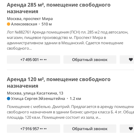
Аренда 285 м², помещение свободного
назначения
Москва, проспект Мира
Алексеевская
•
510 м
Лот №882761 Аренда помещения (ПСН) пл. 285 м2 под автосалон,
магазин, пищевое производство м. Проспект Мира в
административном здании в Мещанский. Сдается помещение
свободного...
+7 495 001 •• ••
Обратный звонок
Аренда 120 м², помещение свободного
назначения
Москва, улица Касаткина, 13
Улица Сергея Эйзенштейна
•
1.2 км
Помещение с мебелью. Дмитрий. Предлагается в аренду помещен
свободного назначения в здании бизнес центра класса Б. 4 эт. Общ
площадь 120 кв.м. Помещение состоит из зала, и...
+7 916 957 •• ••
Обратный звонок