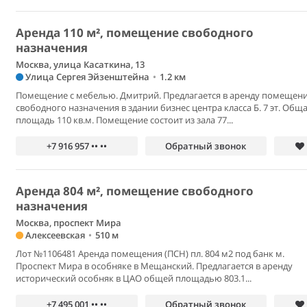
Аренда 110 м², помещение свободного
назначения
Москва, улица Касаткина, 13
Улица Сергея Эйзенштейна
•
1.2 км
Помещение с мебелью. Дмитрий. Предлагается в аренду помещен
свободного назначения в здании бизнес центра класса Б. 7 эт. Общ
площадь 110 кв.м. Помещение состоит из зала 77...
+7 916 957 •• ••
Обратный звонок
Аренда 804 м², помещение свободного
назначения
Москва, проспект Мира
Алексеевская
•
510 м
Лот №1106481 Аренда помещения (ПСН) пл. 804 м2 под банк м.
Проспект Мира в особняке в Мещанский. Предлагается в аренду
исторический особняк в ЦАО общей площадью 803.1...
+7 495 001 •• ••
Обратный звонок